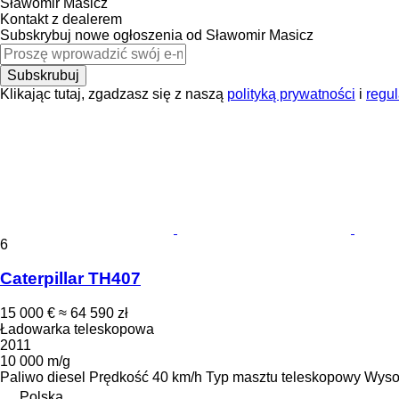
Sławomir Masicz
Kontakt z dealerem
Subskrybuj nowe ogłoszenia od Sławomir Masicz
Subskrubuj
Klikając tutaj, zgadzasz się z naszą
polityką prywatności
i
regu
6
Caterpillar TH407
15 000 €
≈ 64 590 zł
Ładowarka teleskopowa
2011
10 000 m/g
Paliwo
diesel
Prędkość
40 km/h
Typ masztu
teleskopowy
Wyso
Polska