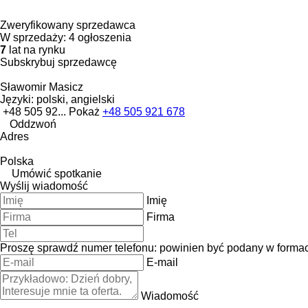
Zweryfikowany sprzedawca
W sprzedaży:
4 ogłoszenia
7
lat na rynku
Subskrybuj sprzedawcę
Sławomir Masicz
Języki:
polski, angielski
+48 505 92...
Pokaż
+48 505 921 678
Oddzwoń
Adres
Polska
Umówić spotkanie
Wyślij wiadomość
Imię
Firma
Proszę sprawdź numer telefonu: powinien być podany w forma
E-mail
Wiadomość