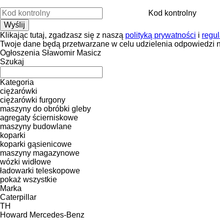
Kod kontrolny
Klikając tutaj, zgadzasz się z naszą
polityką prywatności
i
regu
Twoje dane będą przetwarzane w celu udzielenia odpowiedzi n
Ogłoszenia Sławomir Masicz
Szukaj
Kategoria
ciężarówki
ciężarówki furgony
maszyny do obróbki gleby
agregaty ścierniskowe
maszyny budowlane
koparki
koparki gąsienicowe
maszyny magazynowe
wózki widłowe
ładowarki teleskopowe
pokaż wszystkie
Marka
Caterpillar
TH
Howard
Mercedes-Benz