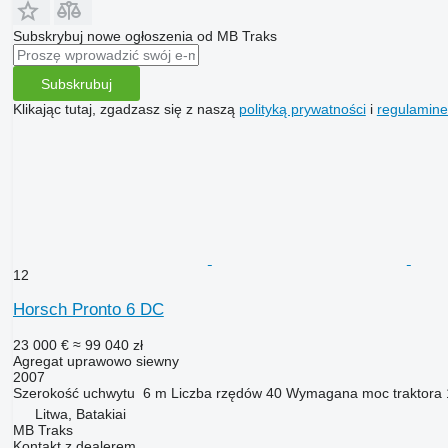
Subskrybuj nowe ogłoszenia od MB Traks
Subskrubuj
Klikając tutaj, zgadzasz się z naszą
polityką prywatności
i
regulamin
12
Horsch Pronto 6 DC
23 000 €
≈ 99 040 zł
Agregat uprawowo siewny
2007
Szerokość uchwytu
6 m
Liczba rzędów
40
Wymagana moc traktora
Litwa, Batakiai
MB Traks
Kontakt z dealerem