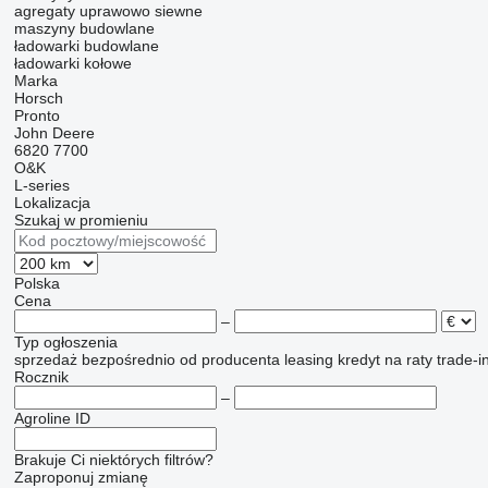
agregaty uprawowo siewne
maszyny budowlane
ładowarki budowlane
ładowarki kołowe
Marka
Horsch
Pronto
John Deere
6820
7700
O&K
L-series
Lokalizacja
Szukaj w promieniu
Polska
Cena
–
Typ ogłoszenia
sprzedaż
bezpośrednio od producenta
leasing
kredyt
na raty
trade-i
Rocznik
–
Agroline ID
Brakuje Ci niektórych filtrów?
Zaproponuj zmianę