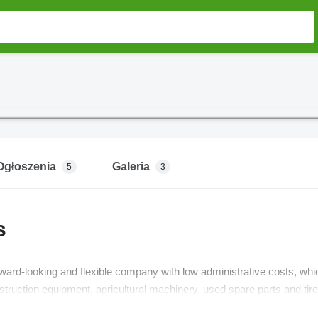
Ogłoszenia
Galeria
5
3
s
ward-looking and flexible company with low administrative costs, whi
struction equipment, agricultural machinery, used spare parts and tire