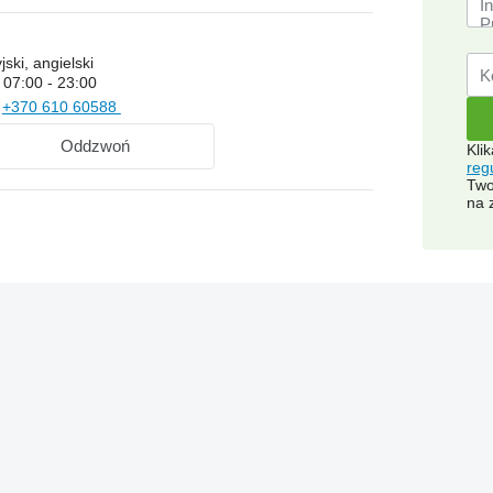
jski, angielski
.
07:00 - 23:00
ż
+370 610 60588
Oddzwoń
Kli
reg
Two
na 