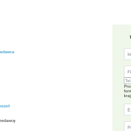
zedawca
Pro
for
kra
oszeń
rzedawcę