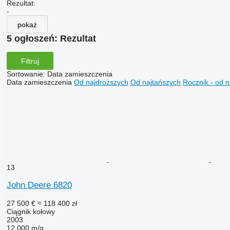
Rezultat:
-
pokaż
5 ogłoszeń:
Rezultat
Filtruj
Sortowanie
:
Data zamieszczenia
Data zamieszczenia
Od najdroższych
Od najtańszych
Rocznik - od 
13
John Deere 6820
27 500 €
≈ 118 400 zł
Ciągnik kołowy
2003
12 000 m/g