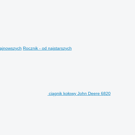
najnowszych
Rocznik - od najstarszych
ciągnik kołowy John Deere 6820