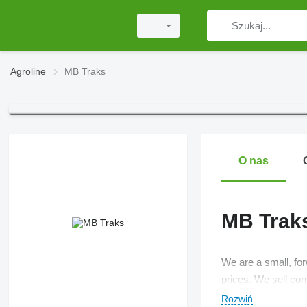
Agroline
MB Traks
O nas
MB Trak
We are a small, for
prices. We sell con
Rozwiń