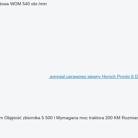
otowa WOM
540 obr./min
agregat uprawowo siewny Horsch Pronto 6 
mm
Objętość zbiornika
5 500 l
Wymagana moc traktora
200 KM
Rozmiar