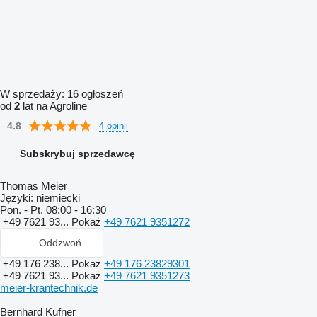
W sprzedaży:
16 ogłoszeń
od
2
lat na Agroline
4.8
4 opinii
Subskrybuj sprzedawcę
Thomas Meier
Języki:
niemiecki
Pon. - Pt.
08:00 - 16:30
+49 7621 93...
Pokaż
+49 7621 9351272
Oddzwoń
+49 176 238...
Pokaż
+49 176 23829301
+49 7621 93...
Pokaż
+49 7621 9351273
meier-krantechnik.de
Bernhard Kufner