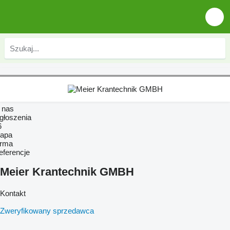
 nas
głoszenia
6
apa
irma
eferencje
Meier Krantechnik GMBH
Kontakt
Zweryfikowany sprzedawca