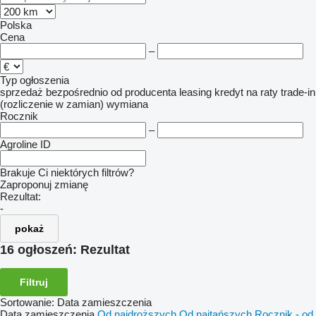
Polska
Cena
–
Typ ogłoszenia
sprzedaż
bezpośrednio od producenta
leasing
kredyt
na raty
trade-in
(rozliczenie w zamian)
wymiana
Rocznik
–
Agroline ID
Brakuje Ci niektórych filtrów?
Zaproponuj zmianę
Rezultat:
-
pokaż
16 ogłoszeń:
Rezultat
Filtruj
Sortowanie
:
Data zamieszczenia
Data zamieszczenia
Od najdroższych
Od najtańszych
Rocznik - od