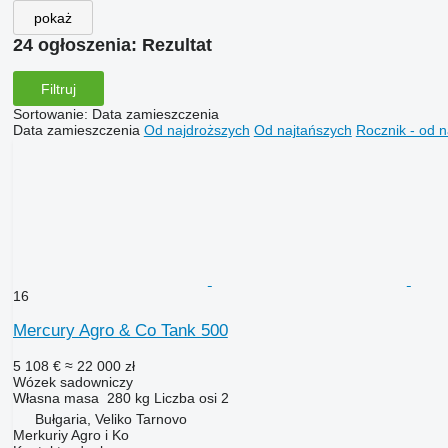
pokaż
24 ogłoszenia:
Rezultat
Filtruj
Sortowanie
:
Data zamieszczenia
Data zamieszczenia
Od najdroższych
Od najtańszych
Rocznik - od 
16
Mercury Agro & Co Tank 500
5 108 €
≈ 22 000 zł
Wózek sadowniczy
Własna masa
280 kg
Liczba osi
2
Bułgaria, Veliko Tarnovo
Merkuriy Agro i Ko