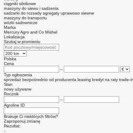
ciągniki silnikowe
maszyny do siewu i sadzenia
sadzarki do rozsady
agregaty uprawowo siewne
maszyny do transportu
wózki sadownicze
Marka
Mercury Agro and Co
Mishel
Lokalizacja
Szukaj w promieniu
Polska
Cena
–
Typ ogłoszenia
sprzedaż
bezpośrednio od producenta
leasing
kredyt
na raty
trade-i
Stan
nowy
używane
Rocznik
–
Agroline ID
Brakuje Ci niektórych filtrów?
Zaproponuj zmianę
Rezultat:
-