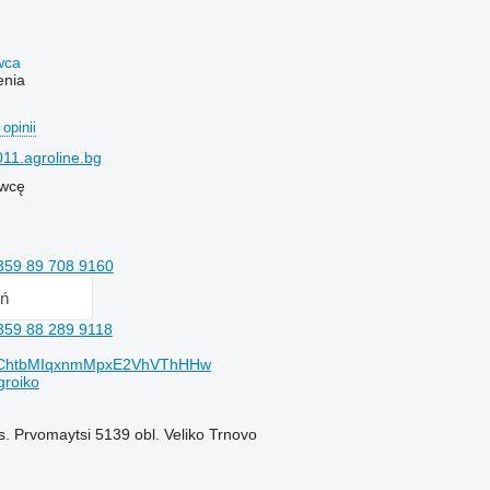
awca
enia
 opinii
11.agroline.bg
awcę
359 89 708 9160
ń
359 88 289 9118
/UChtbMIqxnmMpxE2VhVThHHw
groiko
 s. Prvomaytsi 5139 obl. Veliko Trnovo