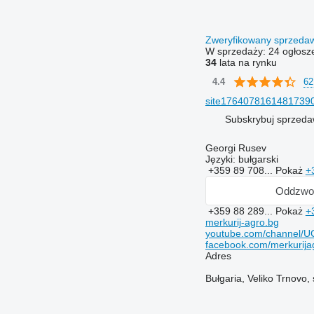
Zweryfikowany sprzed
W sprzedaży:
24 ogłosz
34
lata na rynku
62
4.4
site17640781614817390
Subskrybuj sprzed
Georgi Rusev
Języki:
bułgarski
+359 89 708...
Pokaż
+
Oddzwo
+359 88 289...
Pokaż
+
merkurij-agro.bg
youtube.com/channel
facebook.com/merkurija
Adres
Bułgaria, Veliko Trnovo,