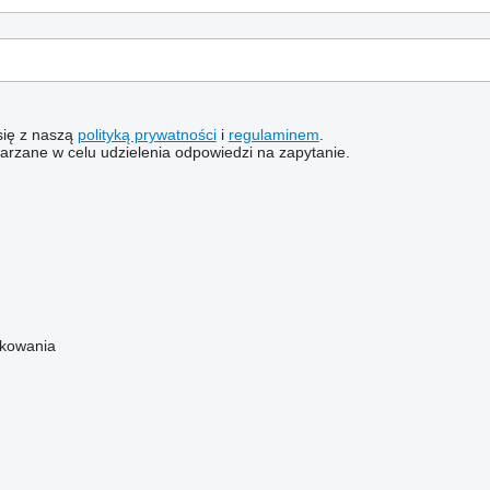
 się z naszą
polityką prywatności
i
regulaminem
.
rzane w celu udzielenia odpowiedzi na zapytanie.
łkowania