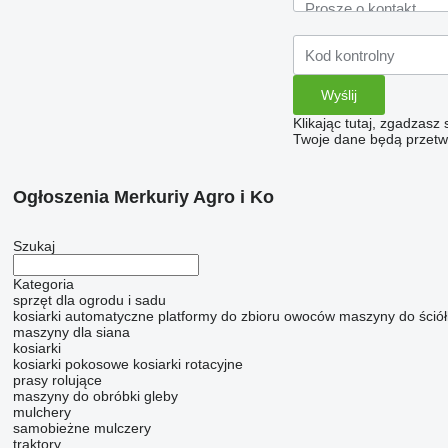
Klikając tutaj, zgadzasz
Twoje dane będą przetwa
Ogłoszenia Merkuriy Agro i Ko
Szukaj
Kategoria
sprzęt dla ogrodu i sadu
kosiarki automatyczne
platformy do zbioru owoców
maszyny do śció
maszyny dla siana
kosiarki
kosiarki pokosowe
kosiarki rotacyjne
prasy rolujące
maszyny do obróbki gleby
mulchery
samobieżne mulczery
traktory