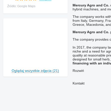
Mercury Agro and Co.
o
Źródło: Google Maps
hybrid machines, and mo
The company works with 
from Italy, Germany, Fra
Greece, Macedonia, and
Mercury Agro and Co.
p
The company provides cl
In 2017, the company lau
niche and a need for ag
quality at reasonable p
designed for small herb
financing with an indi
Oglądaj wszystkie zdjęcia (21)
Rozwiń
Kontakt