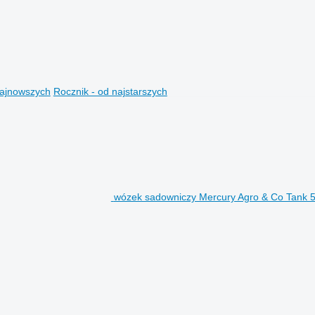
najnowszych
Rocznik - od najstarszych
wózek sadowniczy Mercury Agro & Co Tank 