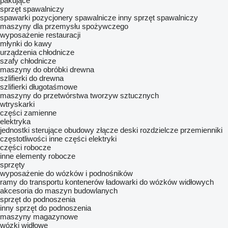
pakujące
sprzęt spawalniczy
spawarki
pozycjonery spawalnicze
inny sprzęt spawalniczy
maszyny dla przemysłu spożywczego
wyposażenie restauracji
młynki do kawy
urządzenia chłodnicze
szafy chłodnicze
maszyny do obróbki drewna
szlifierki do drewna
szlifierki długotaśmowe
maszyny do przetwórstwa tworzyw sztucznych
wtryskarki
części zamienne
elektryka
jednostki sterujące
obudowy złącze
deski rozdzielcze
przemienniki
częstotliwości
inne części elektryki
części robocze
inne elementy robocze
sprzęty
wyposażenie do wózków i podnośników
ramy do transportu kontenerów
ładowarki do wózków widłowych
akcesoria do maszyn budowlanych
sprzęt do podnoszenia
inny sprzęt do podnoszenia
maszyny magazynowe
wózki widłowe