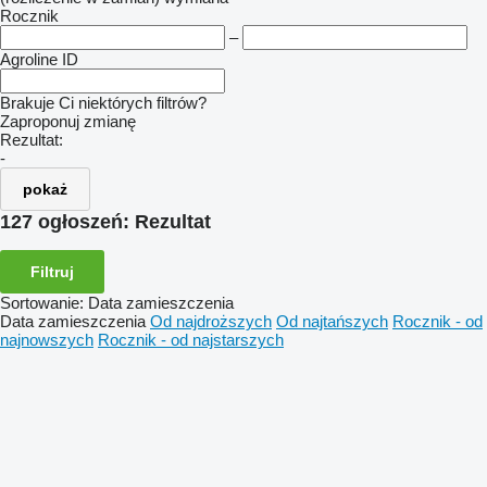
Rocznik
–
Agroline ID
Brakuje Ci niektórych filtrów?
Zaproponuj zmianę
Rezultat:
-
pokaż
127 ogłoszeń:
Rezultat
Filtruj
Sortowanie
:
Data zamieszczenia
Data zamieszczenia
Od najdroższych
Od najtańszych
Rocznik - od
najnowszych
Rocznik - od najstarszych