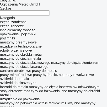
zapytanie.
Ogłoszenia Metec GmbH
Szukaj
Kategoria
części zamienne
części robocze
inne elementy robocze
opakowania i pojemniki
pojemniki
maszyny przemysłowe
urządzenia technologiczne
roboty przemysłowe
maszyny do obróbki metali
maszyny do cięcia metalu
maszyny do cięcia plazmowego
maszyny do cięcia płomieniem
maszyny do cięcia laserowego
centrum obróbkowe
prasy do metalu
prasy mimośrodowe
prasy hydrauliczne
prasy rewolwerowe
szlifierki do metalu
szlifierki do płaszczyzn
frezarki do metalu
maszyny do cięcia laserem światłowodowym
stoły obrotowe
maszyny do fazowania
inne maszyny do obróbki
metalu
urządzenia do pakowania
maszyny do pakowania w folię termokurczliwą
inne maszyny