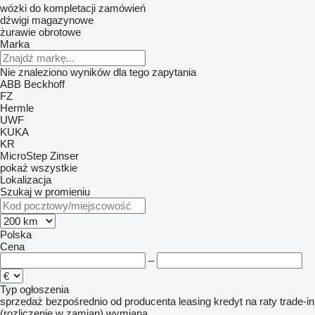
wózki do kompletacji zamówień
dźwigi magazynowe
żurawie obrotowe
Marka
Nie znaleziono wyników dla tego zapytania
ABB
Beckhoff
FZ
Hermle
UWF
KUKA
KR
MicroStep
Zinser
pokaż wszystkie
Lokalizacja
Szukaj w promieniu
Polska
Cena
–
Typ ogłoszenia
sprzedaż
bezpośrednio od producenta
leasing
kredyt
na raty
trade-in
(rozliczenie w zamian)
wymiana