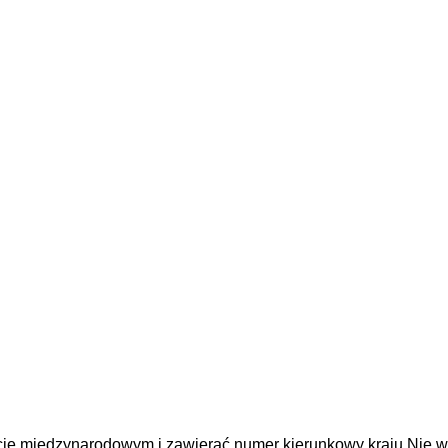
cie międzynarodowym i zawierać numer kierunkowy kraju
Nie w