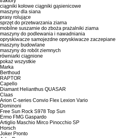
traktory
ciągniki kołowe
ciągniki gąsienicowe
maszyny dla siana
prasy rolujące
sprzęt do przetwarzania ziarna
mobilne suszarnie do zboża
prażalniki ziarna
maszyny do podlewania i nawadniania
opryskiwacze samojezdne
opryskiwacze zaczepiane
maszyny budowlane
maszyny do robót ziemnych
równiarki ciągnione
pokaż wszystkie
Marka
Berthoud
RAPTOR
Capello
Diamant
Helianthus
QUASAR
Claas
Arion
C-series
Convio Flex
Lexion
Vario
Dominoni
Free Sun
Rock
S978
Top Sun
Ermo
FMG
Gaspardo
Artiglio
Maschio
Mirco
Pinocchio
SP
Horsch
Joker
Pronto