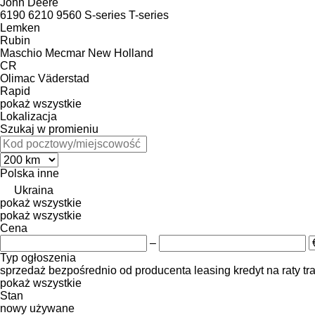
John Deere
6190
6210
9560
S-series
T-series
Lemken
Rubin
Maschio
Mecmar
New Holland
CR
Olimac
Väderstad
Rapid
pokaż wszystkie
Lokalizacja
Szukaj w promieniu
Polska
inne
Ukraina
pokaż wszystkie
pokaż wszystkie
Cena
–
Typ ogłoszenia
sprzedaż
bezpośrednio od producenta
leasing
kredyt
na raty
tr
pokaż wszystkie
Stan
nowy
używane