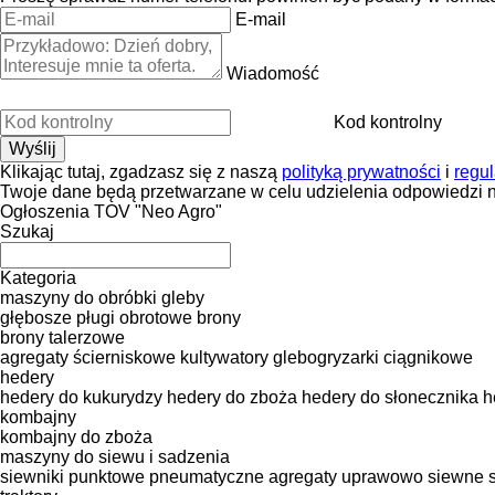
E-mail
Wiadomość
Kod kontrolny
Klikając tutaj, zgadzasz się z naszą
polityką prywatności
i
regu
Twoje dane będą przetwarzane w celu udzielenia odpowiedzi n
Ogłoszenia TOV "Neo Agro"
Szukaj
Kategoria
maszyny do obróbki gleby
głębosze
pługi obrotowe
brony
brony talerzowe
agregaty ścierniskowe
kultywatory
glebogryzarki ciągnikowe
hedery
hedery do kukurydzy
hedery do zboża
hedery do słonecznika
h
kombajny
kombajny do zboża
maszyny do siewu i sadzenia
siewniki punktowe pneumatyczne
agregaty uprawowo siewne