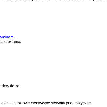
laminem
.
a zapytanie.
edery do soi
siewniki punktowe elektryczne
siewniki pneumatyczne