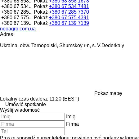
+380 68 858...
Pokaż
+380 68 858 1678
+380 67 534...
Pokaż
+380 67 534 7481
+380 67 285...
Pokaż
+380 67 285 7370
+380 67 575...
Pokaż
+380 67 575 4391
+380 67 139...
Pokaż
+380 67 139 7139
neoagro.com.ua
Adres
Ukraina, obw. Tarnopolski, Shumskoy r-n, s. V.Dederkaly
Pokaż mapę
Lokalny czas dealera: 11:20 (EEST)
Umówić spotkanie
Wyślij wiadomość
Imię
Firma
Proszę sprawdź numer telefonu: powinien być podany w forma