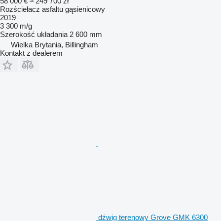
58 000 €
≈ 249 700 zł
Rozściełacz asfaltu gąsienicowy
2019
3 300 m/g
Szerokość układania
2 600 mm
Wielka Brytania, Billingham
Kontakt z dealerem
dźwig terenowy Grove GMK 6300