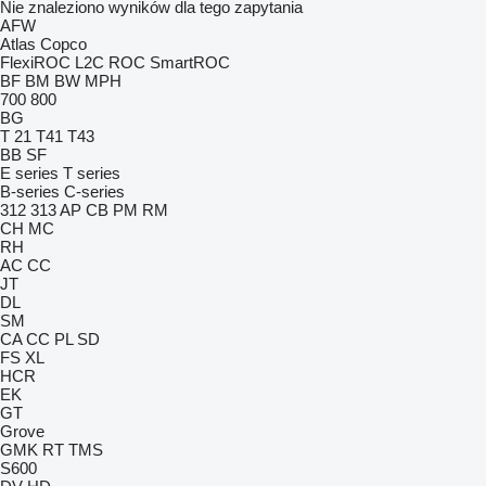
Nie znaleziono wyników dla tego zapytania
AFW
Atlas Copco
FlexiROC
L2C
ROC
SmartROC
BF
BM
BW
MPH
700
800
BG
T 21
T41
T43
BB
SF
E series
T series
B-series
C-series
312
313
AP
CB
PM
RM
CH
MC
RH
AC
CC
JT
DL
SM
CA
CC
PL
SD
FS
XL
HCR
EK
GT
Grove
GMK
RT
TMS
S600