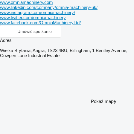
www.omniamachinery.com
www.linkedin.com/company/omnia-machinery-uk/
www.instagram.com/omniamachinery/
www.twitter.com/omniamachinery
www.facebook.com/OmniaMachineryLtd/
Umówić spotkanie
Adres
Wielka Brytania, Anglia, TS23 4BU, Billingham, 1 Bentley Avenue,
Cowpen Lane Industrial Estate
Pokaż mapę