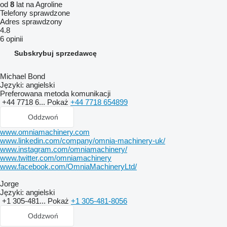
od
8
lat na Agroline
Telefony sprawdzone
Adres sprawdzony
4.8
6 opinii
Subskrybuj sprzedawcę
Michael Bond
Języki:
angielski
Preferowana metoda komunikacji
+44 7718 6...
Pokaż
+44 7718 654899
Oddzwoń
www.omniamachinery.com
www.linkedin.com/company/omnia-machinery-uk/
www.instagram.com/omniamachinery/
www.twitter.com/omniamachinery
www.facebook.com/OmniaMachineryLtd/
Jorge
Języki:
angielski
+1 305-481...
Pokaż
+1 305-481-8056
Oddzwoń