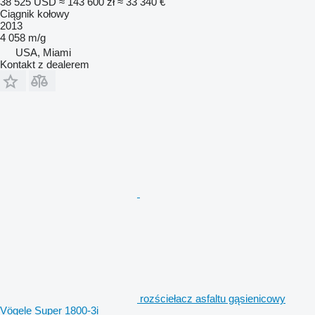
38 525 USD
≈ 143 600 zł
≈ 33 340 €
Ciągnik kołowy
2013
4 058 m/g
USA, Miami
Kontakt z dealerem
rozściełacz asfaltu gąsienicowy
Vögele Super 1800-3i