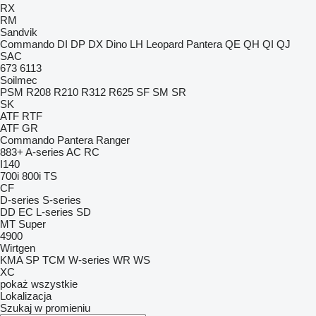
RX
RM
Sandvik
Commando
DI
DP
DX
Dino
LH
Leopard
Pantera
QE
QH
QI
QJ
SAC
673
6113
Soilmec
PSM
R208
R210
R312
R625
SF
SM
SR
SK
ATF
RTF
ATF
GR
Commando
Pantera
Ranger
883+
A-series
AC
RC
I140
700i
800i
TS
CF
D-series
S-series
DD
EC
L-series
SD
MT
Super
4900
Wirtgen
KMA
SP
TCM
W-series
WR
WS
XC
pokaż wszystkie
Lokalizacja
Szukaj w promieniu