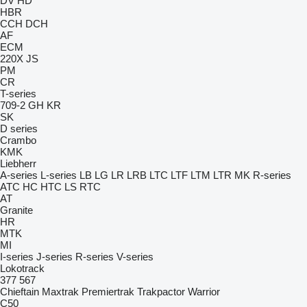
DV
HD
HBR
CCH
DCH
AF
ECM
220X
JS
PM
CR
T-series
709-2
GH
KR
SK
D series
Crambo
KMK
Liebherr
A-series
L-series
LB
LG
LR
LRB
LTC
LTF
LTM
LTR
MK
R-series
ATC
HC
HTC
LS
RTC
AT
Granite
HR
MTK
MI
I-series
J-series
R-series
V-series
Lokotrack
377
567
Chieftain
Maxtrak
Premiertrak
Trakpactor
Warrior
C50