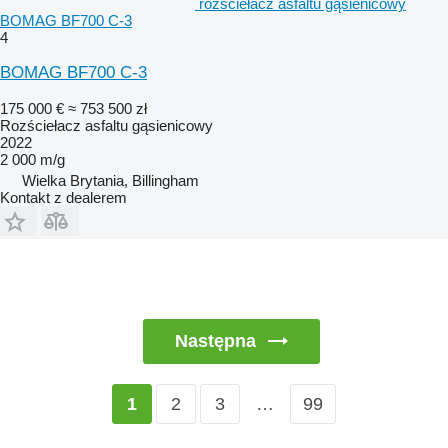
rozściełacz asfaltu gąsienicowy
BOMAG BF700 C-3
4
BOMAG BF700 C-3
175 000 €
≈ 753 500 zł
Rozściełacz asfaltu gąsienicowy
2022
2 000 m/g
Wielka Brytania, Billingham
Kontakt z dealerem
Następna
2
3
…
99
1