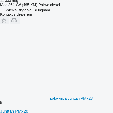
11 000 m/g
Moc
364 kW (495 KM)
Paliwo
diesel
Wielka Brytania, Billingham
Kontakt z dealerem
palownica Junttan PMx28
5
Junttan PMx28