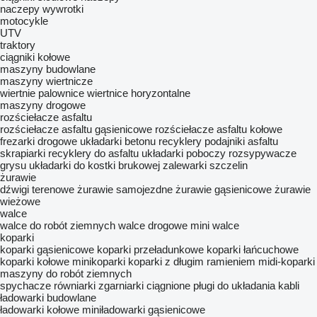
naczepy wywrotki
motocykle
UTV
traktory
ciągniki kołowe
maszyny budowlane
maszyny wiertnicze
wiertnie
palownice
wiertnice horyzontalne
maszyny drogowe
rozściełacze asfaltu
rozściełacze asfaltu gąsienicowe
rozściełacze asfaltu kołowe
frezarki drogowe
układarki betonu
recyklery
podajniki asfaltu
skrapiarki
recyklery do asfaltu
układarki poboczy
rozsypywacze
grysu
układarki do kostki brukowej
zalewarki szczelin
żurawie
dźwigi terenowe
żurawie samojezdne
żurawie gąsienicowe
żurawie
wieżowe
walce
walce do robót ziemnych
walce drogowe
mini walce
koparki
koparki gąsienicowe
koparki przeładunkowe
koparki łańcuchowe
koparki kołowe
minikoparki
koparki z długim ramieniem
midi-koparki
maszyny do robót ziemnych
spychacze
równiarki
zgarniarki ciągnione
pługi do układania kabli
ładowarki budowlane
ładowarki kołowe
miniładowarki gąsienicowe