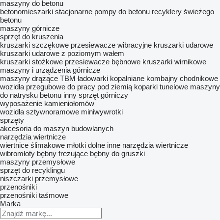
maszyny do betonu
betonomieszarki
stacjonarne pompy do betonu
recyklery świeżego
betonu
maszyny górnicze
sprzęt do kruszenia
kruszarki szczękowe
przesiewacze wibracyjne
kruszarki udarowe
kruszarki udarowe z poziomym wałem
kruszarki stożkowe
przesiewacze bębnowe
kruszarki wirnikowe
maszyny i urządzenia górnicze
maszyny drążące TBM
ładowarki kopalniane
kombajny chodnikowe
wozidła przegubowe do pracy pod ziemią
koparki tunelowe
maszyny
do natrysku betonu
inny sprzęt górniczy
wyposażenie kamieniołomów
wozidła sztywnoramowe
miniwywrotki
sprzęty
akcesoria do maszyn budowlanych
narzędzia wiertnicze
wiertnice ślimakowe
młotki dolne
inne narzędzia wiertnicze
wibromłoty
bębny frezujące
bębny do gruszki
maszyny przemysłowe
sprzęt do recyklingu
niszczarki przemysłowe
przenośniki
przenośniki taśmowe
Marka