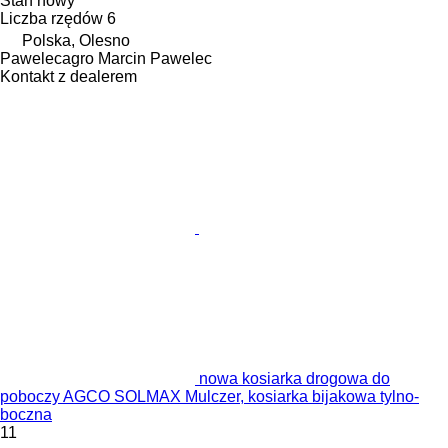
Stan
nowy
Liczba rzędów
6
Polska, Olesno
Pawelecagro Marcin Pawelec
Kontakt z dealerem
nowa kosiarka drogowa do
poboczy AGCO SOLMAX Mulczer, kosiarka bijakowa tylno-
boczna
11