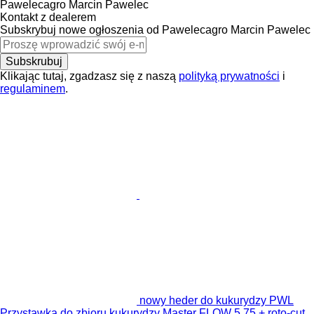
Pawelecagro Marcin Pawelec
Kontakt z dealerem
Subskrybuj nowe ogłoszenia od Pawelecagro Marcin Pawelec
Subskrubuj
Klikając tutaj, zgadzasz się z naszą
polityką prywatności
i
regulaminem
.
nowy heder do kukurydzy PWL
Przystawka do zbioru kukurydzy Master FLOW 5.75 + roto-cut