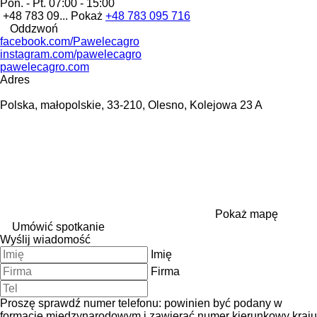
Pon. - Pt.
07:00 - 15:00
+48 783 09...
Pokaż
+48 783 095 716
Oddzwoń
facebook.com/Pawelecagro
instagram.com/pawelecagro
pawelecagro.com
Adres
Polska, małopolskie, 33-210, Olesno, Kolejowa 23 A
Pokaż mapę
Umówić spotkanie
Wyślij wiadomość
Imię
Firma
Proszę sprawdź numer telefonu: powinien być podany w
formacie międzynarodowym i zawierać numer kierunkowy kraju