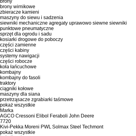
brony
brony wirnikowe
zbieracze kamieni
maszyny do siewu i sadzenia
siewniki mechaniczne
agregaty uprawowo siewne
siewniki
punktowe pneumatyczne
sprzęt dla ogrodu i sadu
kosiarki drogowe do poboczy
części zamienne
części kabiny
systemy nawigacji
części robocze
koła łańcuchowe
kombajny
kombajny do fasoli
traktory
ciągniki kołowe
maszyny dla siana
przetrząsacze
zgrabiarki taśmowe
pokaż wszystkie
Marka
AGCO
Cressoni
Elibol
Feraboli
John Deere
7720
Kivi-Pekka
Moreni
PWL
Solmax Steel
Techmont
pokaż wszystkie