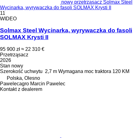
nowy przetrząsacz Solmax Steel
Wycinarka, wyrywaczka do fasoli SOLMAX Krysti II
11
WIDEO
Solmax Steel Wycinarka, wyrywaczka do fasoli
SOLMAX Krysti II
95 900 zł
≈ 22 310 €
Przetrząsacz
2026
Stan
nowy
Szerokość uchwytu
2,7 m
Wymagana moc traktora
120 KM
Polska, Olesno
Pawelecagro Marcin Pawelec
Kontakt z dealerem