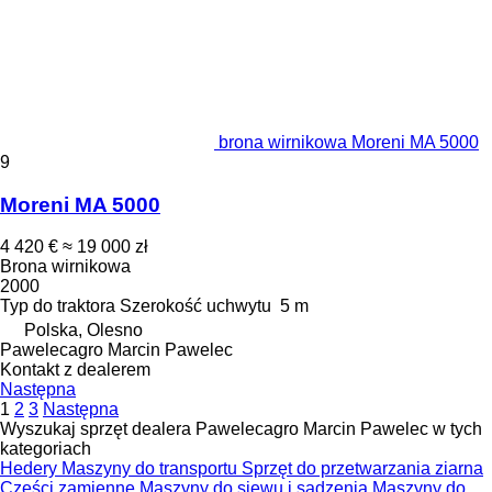
brona wirnikowa Moreni MA 5000
9
Moreni MA 5000
4 420 €
≈ 19 000 zł
Brona wirnikowa
2000
Typ
do traktora
Szerokość uchwytu
5 m
Polska, Olesno
Pawelecagro Marcin Pawelec
Kontakt z dealerem
Następna
1
2
3
Następna
Wyszukaj sprzęt dealera Pawelecagro Marcin Pawelec w tych
kategoriach
Hedery
Maszyny do transportu
Sprzęt do przetwarzania ziarna
Części zamienne
Maszyny do siewu i sadzenia
Maszyny do