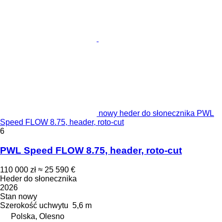
nowy heder do słonecznika PWL
Speed FLOW 8.75, header, roto-cut
6
PWL Speed FLOW 8.75, header, roto-cut
110 000 zł
≈ 25 590 €
Heder do słonecznika
2026
Stan
nowy
Szerokość uchwytu
5,6 m
Polska, Olesno