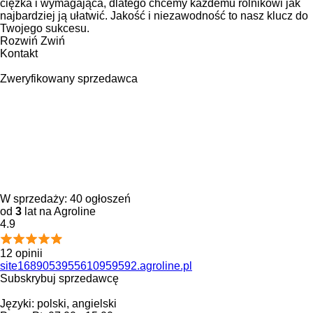
ciężka i wymagająca, dlatego chcemy każdemu rolnikowi jak
najbardziej ją ułatwić. Jakość i niezawodność to nasz klucz do
Twojego sukcesu.
Rozwiń
Zwiń
Kontakt
Zweryfikowany sprzedawca
W sprzedaży:
40 ogłoszeń
od
3
lat na Agroline
4.9
12 opinii
site1689053955610959592.agroline.pl
Subskrybuj sprzedawcę
Języki:
polski, angielski