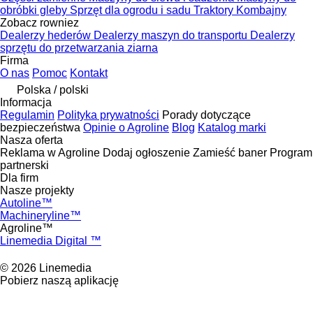
obróbki gleby
Sprzęt dla ogrodu i sadu
Traktory
Kombajny
Zobacz rowniez
Dealerzy hederów
Dealerzy maszyn do transportu
Dealerzy
sprzętu do przetwarzania ziarna
Firma
O nas
Pomoc
Kontakt
Polska / polski
Informacja
Regulamin
Polityka prywatności
Porady dotyczące
bezpieczeństwa
Opinie o Agroline
Blog
Katalog marki
Nasza oferta
Reklama w Agroline
Dodaj ogłoszenie
Zamieść baner
Program
partnerski
Dla firm
Nasze projekty
Autoline™
Machineryline™
Agroline™
Linemedia Digital ™
© 2026 Linemedia
Pobierz naszą aplikację