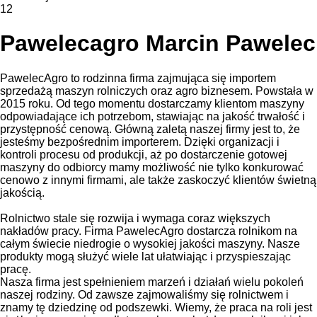
12
Pawelecagro Marcin Pawelec
PawelecAgro to rodzinna firma zajmująca się importem
sprzedażą maszyn rolniczych oraz agro biznesem. Powstała w
2015 roku. Od tego momentu dostarczamy klientom maszyny
odpowiadające ich potrzebom, stawiając na jakość trwałość i
przystępność cenową. Główną zaletą naszej firmy jest to, że
jesteśmy bezpośrednim importerem. Dzięki organizacji i
kontroli procesu od produkcji, aż po dostarczenie gotowej
maszyny do odbiorcy mamy możliwość nie tylko konkurować
cenowo z innymi firmami, ale także zaskoczyć klientów świetną
jakością.
Rolnictwo stale się rozwija i wymaga coraz większych
nakładów pracy. Firma PawelecAgro dostarcza rolnikom na
całym świecie niedrogie o wysokiej jakości maszyny. Nasze
produkty mogą służyć wiele lat ułatwiając i przyspieszając
pracę.
Nasza firma jest spełnieniem marzeń i działań wielu pokoleń
naszej rodziny. Od zawsze zajmowaliśmy się rolnictwem i
znamy tę dziedzinę od podszewki. Wiemy, że praca na roli jest