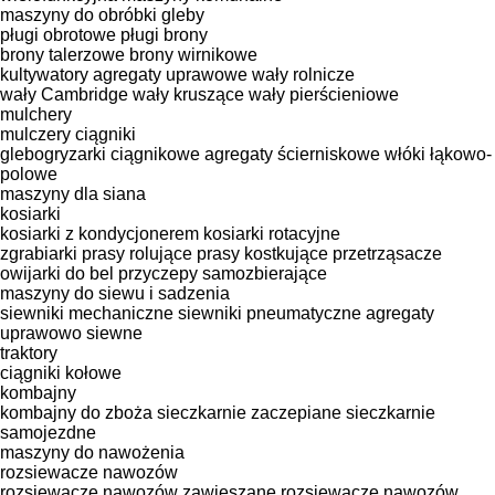
maszyny do obróbki gleby
pługi obrotowe
pługi
brony
brony talerzowe
brony wirnikowe
kultywatory
agregaty uprawowe
wały rolnicze
wały Cambridge
wały kruszące
wały pierścieniowe
mulchery
mulczery ciągniki
glebogryzarki ciągnikowe
agregaty ścierniskowe
włóki łąkowo-
polowe
maszyny dla siana
kosiarki
kosiarki z kondycjonerem
kosiarki rotacyjne
zgrabiarki
prasy rolujące
prasy kostkujące
przetrząsacze
owijarki do bel
przyczepy samozbierające
maszyny do siewu i sadzenia
siewniki mechaniczne
siewniki pneumatyczne
agregaty
uprawowo siewne
traktory
ciągniki kołowe
kombajny
kombajny do zboża
sieczkarnie zaczepiane
sieczkarnie
samojezdne
maszyny do nawożenia
rozsiewacze nawozów
rozsiewacze nawozów zawieszane
rozsiewacze nawozów