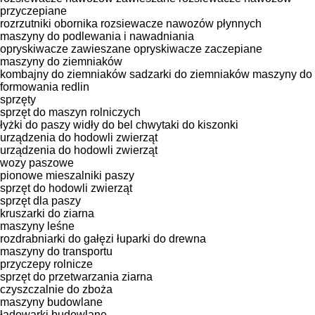
przyczepiane
rozrzutniki obornika
rozsiewacze nawozów płynnych
maszyny do podlewania i nawadniania
opryskiwacze zawieszane
opryskiwacze zaczepiane
maszyny do ziemniaków
kombajny do ziemniaków
sadzarki do ziemniaków
maszyny do
formowania redlin
sprzęty
sprzęt do maszyn rolniczych
łyżki do paszy
widły do bel
chwytaki do kiszonki
urządzenia do hodowli zwierząt
urządzenia do hodowli zwierząt
wozy paszowe
pionowe mieszalniki paszy
sprzęt do hodowli zwierząt
sprzęt dla paszy
kruszarki do ziarna
maszyny leśne
rozdrabniarki do gałęzi
łuparki do drewna
maszyny do transportu
przyczepy rolnicze
sprzęt do przetwarzania ziarna
czyszczalnie do zboża
maszyny budowlane
ładowarki budowlane