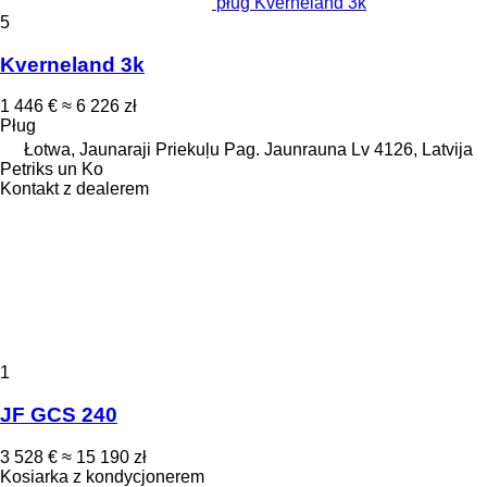
pług Kverneland 3k
5
Kverneland 3k
1 446 €
≈ 6 226 zł
Pług
Łotwa, Jaunaraji Priekuļu Pag. Jaunrauna Lv 4126, Latvija
Petriks un Ko
Kontakt z dealerem
1
JF GCS 240
3 528 €
≈ 15 190 zł
Kosiarka z kondycjonerem