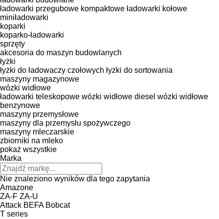
ładowarki przegubowe kompaktowe
ładowarki kołowe
miniładowarki
koparki
koparko-ładowarki
sprzęty
akcesoria do maszyn budowlanych
łyżki
łyżki do ładowaczy czołowych
łyżki do sortowania
maszyny magazynowe
wózki widłowe
ładowarki teleskopowe
wózki widłowe diesel
wózki widłowe
benzynowe
maszyny przemysłowe
maszyny dla przemysłu spożywczego
maszyny mleczarskie
zbiorniki na mleko
pokaż wszystkie
Marka
Nie znaleziono wyników dla tego zapytania
Amazone
ZA-F
ZA-U
Attack
BEFA
Bobcat
T series