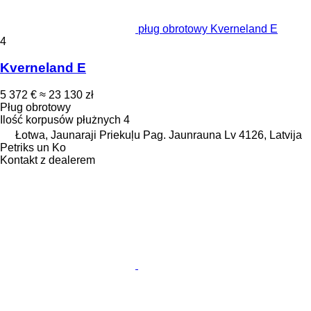
pług obrotowy Kverneland E
4
Kverneland E
5 372 €
≈ 23 130 zł
Pług obrotowy
Ilość korpusów płużnych
4
Łotwa, Jaunaraji Priekuļu Pag. Jaunrauna Lv 4126, Latvija
Petriks un Ko
Kontakt z dealerem