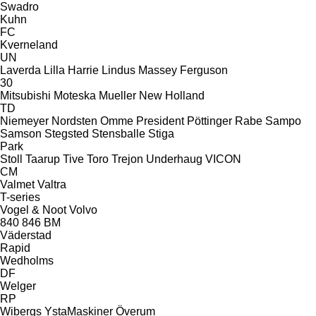
Swadro
Kuhn
FC
Kverneland
UN
Laverda
Lilla Harrie
Lindus
Massey Ferguson
30
Mitsubishi
Moteska
Mueller
New Holland
TD
Niemeyer
Nordsten
Omme
President
Pöttinger
Rabe
Sampo
Samson
Stegsted
Stensballe
Stiga
Park
Stoll
Taarup
Tive
Toro
Trejon
Underhaug
VICON
CM
Valmet
Valtra
T-series
Vogel & Noot
Volvo
840
846
BM
Väderstad
Rapid
Wedholms
DF
Welger
RP
Wibergs
YstaMaskiner
Överum