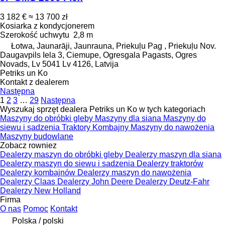
3 182 €
≈ 13 700 zł
Kosiarka z kondycjonerem
Szerokość uchwytu
2,8 m
Łotwa, Jaunarāji, Jaunrauna, Priekuļu Pag , Priekuļu Nov.
Daugavpils Iela 3, Ciemupe, Ogresgala Pagasts, Ogres
Novads, Lv 5041 Lv 4126, Latvija
Petriks un Ko
Kontakt z dealerem
Następna
1
2
3
…
29
Następna
Wyszukaj sprzęt dealera Petriks un Ko w tych kategoriach
Maszyny do obróbki gleby
Maszyny dla siana
Maszyny do
siewu i sadzenia
Traktory
Kombajny
Maszyny do nawożenia
Maszyny budowlane
Zobacz rowniez
Dealerzy maszyn do obróbki gleby
Dealerzy maszyn dla siana
Dealerzy maszyn do siewu i sadzenia
Dealerzy traktorów
Dealerzy kombajnów
Dealerzy maszyn do nawożenia
Dealerzy Claas
Dealerzy John Deere
Dealerzy Deutz-Fahr
Dealerzy New Holland
Firma
O nas
Pomoc
Kontakt
Polska / polski