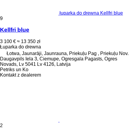
łuparka do drewna Kellfri blue
9
Kellfri blue
3 100 €
≈ 13 350 zł
Łuparka do drewna
Łotwa, Jaunarāji, Jaunrauna, Priekuļu Pag , Priekuļu Nov.
Daugavpils Iela 3, Ciemupe, Ogresgala Pagasts, Ogres
Novads, Lv 5041 Lv 4126, Latvija
Petriks un Ko
Kontakt z dealerem
2