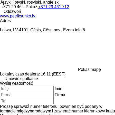
Języki:
łotyski, rosyjski, angielski
+371 29 46...
Pokaż
+371 29 461 712
Oddzwoń
www.petriksunko.lv
Adres
Łotwa, LV-4101, Cēsis, Cēsu nov., Ezera iela 8
Pokaż mapę
Lokalny czas dealera: 16:11 (EEST)
Umówić spotkanie
Wyślij wiadomość
Imię
Firma
Proszę sprawdź numer telefonu: powinien być podany w
formacie międzynarodowym i zawierać numer kierunkowy kraju