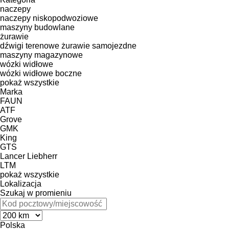
naczepy
naczepy niskopodwoziowe
maszyny budowlane
żurawie
dźwigi terenowe
żurawie samojezdne
maszyny magazynowe
wózki widłowe
wózki widłowe boczne
pokaż wszystkie
Marka
FAUN
ATF
Grove
GMK
King
GTS
Lancer
Liebherr
LTM
pokaż wszystkie
Lokalizacja
Szukaj w promieniu
Polska