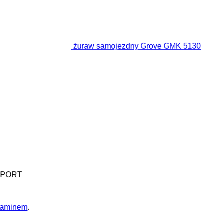
żuraw samojezdny Grove GMK 5130
IMPORT
laminem
.