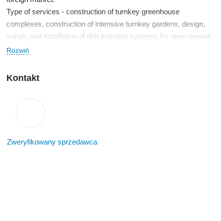
Type of services - construction of turnkey greenhouse
complexes, construction of intensive turnkey gardens, design,
supply and installation of drip irrigation systems for open ground,
technologies for drip irrigation of vegetables, orchards and
Rozwiń
vineyards, special offers for growing various crops, sprinkler
accessories of various types, wastewater treatment and
Kontakt
filtration.
Zweryfikowany sprzedawca