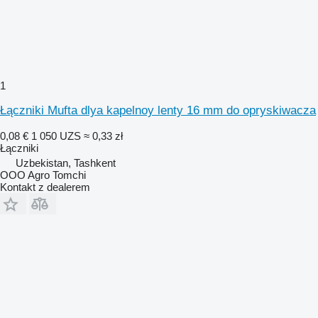
1
Łączniki Mufta dlya kapelnoy lenty 16 mm do opryskiwacza
0,08 €
1 050 UZS
≈ 0,33 zł
Łączniki
Uzbekistan, Tashkent
OOO Agro Tomchi
Kontakt z dealerem