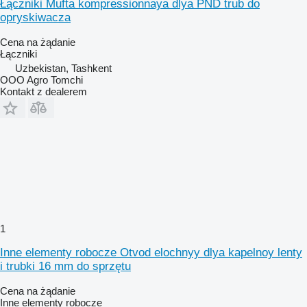
Łączniki Mufta kompressionnaya dlya PND trub do
opryskiwacza
Cena na żądanie
Łączniki
Uzbekistan, Tashkent
OOO Agro Tomchi
Kontakt z dealerem
1
Inne elementy robocze Otvod elochnyy dlya kapelnoy lenty
i trubki 16 mm do sprzętu
Cena na żądanie
Inne elementy robocze