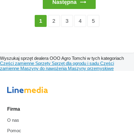
Następna
2
3
4
5
1
Wyszukaj sprzęt dealera OOO Agro Tomchi w tych kategoriach
Części zamienne
Sprzęty
Sprzęt dla ogrodu i sadu
Części
zamienne
Maszyny do nawożenia
Maszyny przemysłowe
Firma
O nas
Pomoc