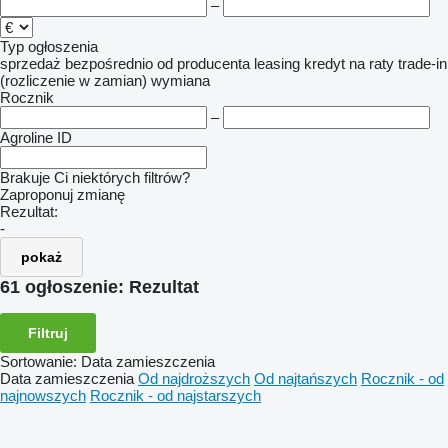
–
Typ ogłoszenia
sprzedaż
bezpośrednio od producenta
leasing
kredyt
na raty
trade-in
(rozliczenie w zamian)
wymiana
Rocznik
–
Agroline ID
Brakuje Ci niektórych filtrów?
Zaproponuj zmianę
Rezultat:
-
pokaż
61 ogłoszenie:
Rezultat
Filtruj
Sortowanie
:
Data zamieszczenia
Data zamieszczenia
Od najdroższych
Od najtańszych
Rocznik - od
najnowszych
Rocznik - od najstarszych