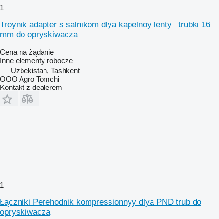
1
Troynik adapter s salnikom dlya kapelnoy lenty i trubki 16
mm do opryskiwacza
Cena na żądanie
Inne elementy robocze
Uzbekistan, Tashkent
OOO Agro Tomchi
Kontakt z dealerem
1
Łączniki Perehodnik kompressionnyy dlya PND trub do
opryskiwacza