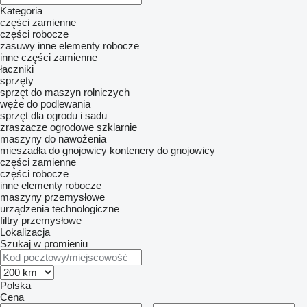
Kategoria
części zamienne
części robocze
zasuwy
inne elementy robocze
inne części zamienne
łaczniki
sprzęty
sprzęt do maszyn rolniczych
węże do podlewania
sprzęt dla ogrodu i sadu
zraszacze ogrodowe
szklarnie
maszyny do nawożenia
mieszadła do gnojowicy
kontenery do gnojowicy
części zamienne
części robocze
inne elementy robocze
maszyny przemysłowe
urządzenia technologiczne
filtry przemysłowe
Lokalizacja
Szukaj w promieniu
Polska
Cena