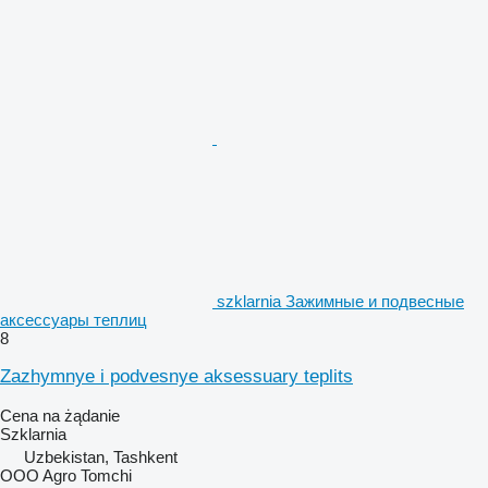
szklarnia Зажимные и подвесные
аксессуары теплиц
8
Zazhymnye i podvesnye aksessuary teplits
Cena na żądanie
Szklarnia
Uzbekistan, Tashkent
OOO Agro Tomchi