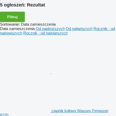
5 ogłoszeń:
Rezultat
Filtruj
Sortowanie
:
Data zamieszczenia
Data zamieszczenia
Od najdroższych
Od najtańszych
Rocznik - od
najnowszych
Rocznik - od najstarszych
ciągnik kołowy Massey Ferguson
8220