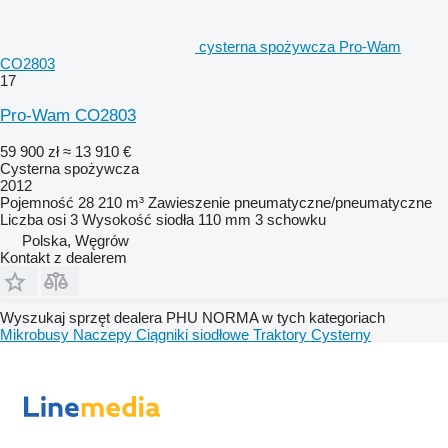
cysterna spożywcza Pro-Wam
CO2803
17
Pro-Wam CO2803
59 900 zł
≈ 13 910 €
Cysterna spożywcza
2012
Pojemność
28 210 m³
Zawieszenie
pneumatyczne/pneumatyczne
Liczba osi
3
Wysokość siodła
110 mm
3 schowku
Polska, Węgrów
Kontakt z dealerem
Wyszukaj sprzęt dealera PHU NORMA w tych kategoriach
Mikrobusy
Naczepy
Ciągniki siodłowe
Traktory
Cysterny