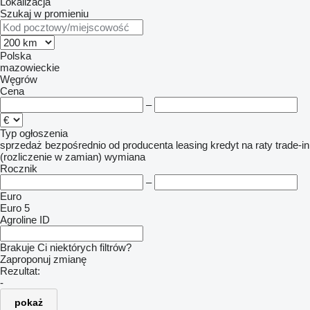
Lokalizacja
Szukaj w promieniu
Polska
mazowieckie
Węgrów
Cena
–
Typ ogłoszenia
sprzedaż
bezpośrednio od producenta
leasing
kredyt
na raty
trade-in
(rozliczenie w zamian)
wymiana
Rocznik
–
Euro
Euro 5
Agroline ID
Brakuje Ci niektórych filtrów?
Zaproponuj zmianę
Rezultat:
-
pokaż