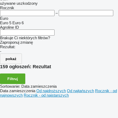
używane
uszkodzony
Rocznik
–
Euro
Euro 5
Euro 6
Agroline ID
Brakuje Ci niektórych filtrów?
Zaproponuj zmianę
Rezultat:
-
pokaż
159 ogłoszeń:
Rezultat
Filtruj
Sortowanie
:
Data zamieszczenia
Data zamieszczenia
Od najdroższych
Od najtańszych
Rocznik - od
najnowszych
Rocznik - od najstarszych