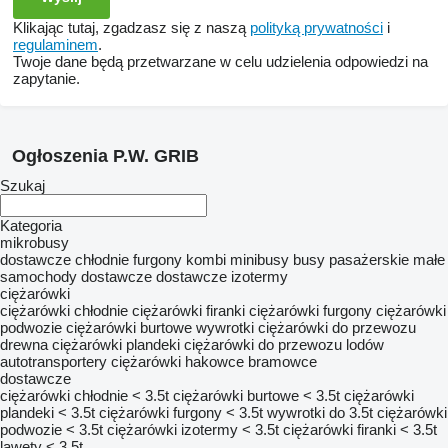
Klikając tutaj, zgadzasz się z naszą
polityką prywatności
i
regulaminem
.
Twoje dane będą przetwarzane w celu udzielenia odpowiedzi na
zapytanie.
Ogłoszenia P.W. GRIB
Szukaj
Kategoria
mikrobusy
dostawcze chłodnie
furgony
kombi minibusy
busy pasażerskie
małe
samochody dostawcze
dostawcze izotermy
ciężarówki
ciężarówki chłodnie
ciężarówki firanki
ciężarówki furgony
ciężarówki
podwozie
ciężarówki burtowe
wywrotki
ciężarówki do przewozu
drewna
ciężarówki plandeki
ciężarówki do przewozu lodów
autotransportery
ciężarówki hakowce
bramowce
dostawcze
ciężarówki chłodnie < 3.5t
ciężarówki burtowe < 3.5t
ciężarówki
plandeki < 3.5t
ciężarówki furgony < 3.5t
wywrotki do 3.5t
ciężarówki
podwozie < 3.5t
ciężarówki izotermy < 3.5t
ciężarówki firanki < 3.5t
lawety < 3.5t