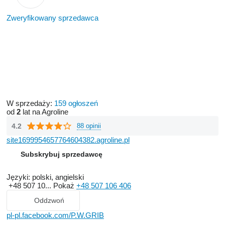
Zweryfikowany sprzedawca
W sprzedaży:
159 ogłoszeń
od
2
lat na Agroline
4.2
88 opinii
site1699954657764604382.agroline.pl
Subskrybuj sprzedawcę
Języki:
polski, angielski
+48 507 10...
Pokaż
+48 507 106 406
Oddzwoń
pl-pl.facebook.com/P.W.GRIB