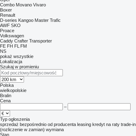
Combo
Movano
Vivaro
Boxer
Renault
D-series
Kangoo
Master
Trafic
AWF
SKO
Proace
Volkswagen
Caddy
Crafter
Transporter
FE
FH
FL
FM
NS
pokaż wszystkie
Lokalizacja
Szukaj w promieniu
Polska
wielkopolskie
Bralin
Cena
–
Typ ogłoszenia
sprzedaż
bezpośrednio od producenta
leasing
kredyt
na raty
trade-in
(rozliczenie w zamian)
wymiana
Stan