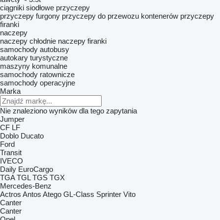
ciągniki siodłowe
przyczepy
przyczepy furgony
przyczepy do przewozu kontenerów
przyczepy
firanki
naczepy
naczepy chłodnie
naczepy firanki
samochody
autobusy
autokary turystyczne
maszyny komunalne
samochody ratownicze
samochody operacyjne
Marka
Nie znaleziono wyników dla tego zapytania
Jumper
CF
LF
Doblo
Ducato
Ford
Transit
IVECO
Daily
EuroCargo
TGA
TGL
TGS
TGX
Mercedes-Benz
Actros
Antos
Atego
GL-Class
Sprinter
Vito
Canter
Canter
Opel