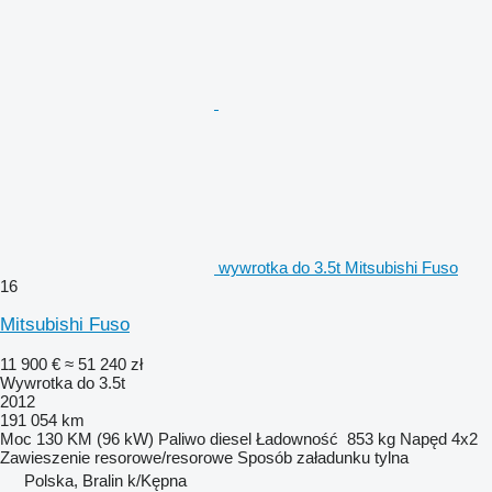
wywrotka do 3.5t Mitsubishi Fuso
16
Mitsubishi Fuso
11 900 €
≈ 51 240 zł
Wywrotka do 3.5t
2012
191 054 km
Moc
130 KM (96 kW)
Paliwo
diesel
Ładowność
853 kg
Napęd
4x2
Zawieszenie
resorowe/resorowe
Sposób załadunku
tylna
Polska, Bralin k/Kępna