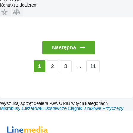
Kontakt z dealerem
Następna
2
3
…
11
1
Wyszukaj sprzęt dealera P.W. GRIB w tych kategoriach
Mikrobusy
Ciężarówki
Dostawcze
Ciągniki siodłowe
Przyczepy