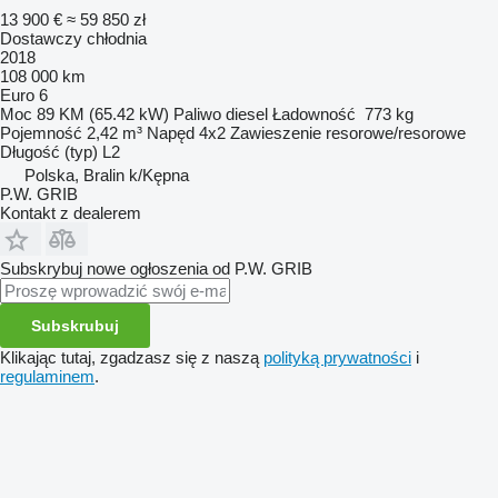
13 900 €
≈ 59 850 zł
Dostawczy chłodnia
2018
108 000 km
Euro 6
Moc
89 KM (65.42 kW)
Paliwo
diesel
Ładowność
773 kg
Pojemność
2,42 m³
Napęd
4x2
Zawieszenie
resorowe/resorowe
Długość (typ)
L2
Polska, Bralin k/Kępna
P.W. GRIB
Kontakt z dealerem
Subskrybuj nowe ogłoszenia od P.W. GRIB
Subskrubuj
Klikając tutaj, zgadzasz się z naszą
polityką prywatności
i
regulaminem
.