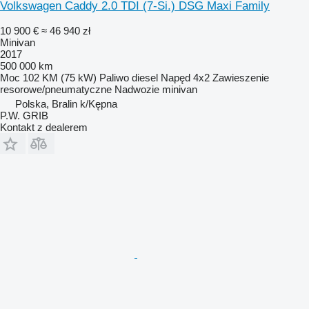
Volkswagen Caddy 2.0 TDI (7-Si.) DSG Maxi Family
10 900 €
≈ 46 940 zł
Minivan
2017
500 000 km
Moc
102 KM (75 kW)
Paliwo
diesel
Napęd
4x2
Zawieszenie
resorowe/pneumatyczne
Nadwozie
minivan
Polska, Bralin k/Kępna
P.W. GRIB
Kontakt z dealerem