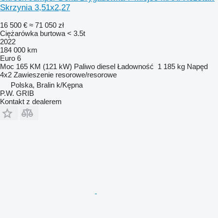
Skrzynia 3,51x2,27
16 500 €
≈ 71 050 zł
Ciężarówka burtowa < 3.5t
2022
184 000 km
Euro 6
Moc
165 KM (121 kW)
Paliwo
diesel
Ładowność
1 185 kg
Napęd
4x2
Zawieszenie
resorowe/resorowe
Polska, Bralin k/Kępna
P.W. GRIB
Kontakt z dealerem