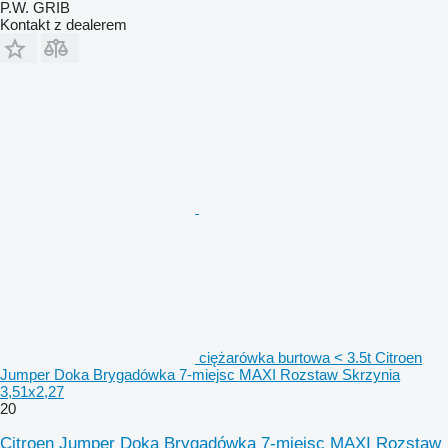
P.W. GRIB
Kontakt z dealerem
ciężarówka burtowa < 3.5t Citroen
Jumper Doka Brygadówka 7-miejsc MAXI Rozstaw Skrzynia
3,51x2,27
20
Citroen Jumper Doka Brygadówka 7-miejsc MAXI Rozstaw