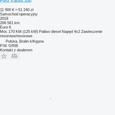
Ford Transit 350
11 900 €
≈ 51 240 zł
Samochod operacyjny
2018
266 561 km
Euro 6
Moc
170 KM (125 kW)
Paliwo
diesel
Napęd
4x2
Zawieszenie
resorowe/resorowe
Polska, Bralin k/Kępna
P.W. GRIB
Kontakt z dealerem