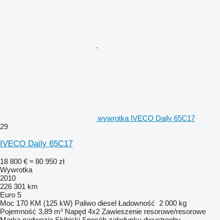
wywrotka IVECO Daily 65C17
29
IVECO Daily 65C17
18 800 €
≈ 80 950 zł
Wywrotka
2010
226 301 km
Euro 5
Moc
170 KM (125 kW)
Paliwo
diesel
Ładowność
2 000 kg
Pojemność
3,89 m³
Napęd
4x2
Zawieszenie
resorowe/resorowe
Marka nadwozia
Skibicki
Sposób załadunku
dwustronhy