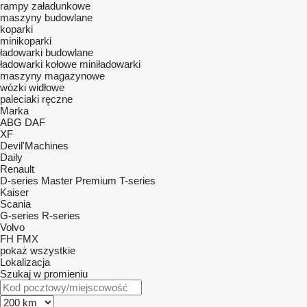
rampy załadunkowe
maszyny budowlane
koparki
minikoparki
ładowarki budowlane
ładowarki kołowe
miniładowarki
maszyny magazynowe
wózki widłowe
paleciaki ręczne
Marka
ABG
DAF
XF
Devil'Machines
Daily
Renault
D-series
Master
Premium
T-series
Kaiser
Scania
G-series
R-series
Volvo
FH
FMX
pokaż wszystkie
Lokalizacja
Szukaj w promieniu