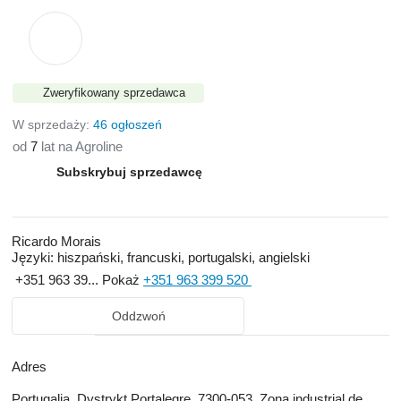
Zweryfikowany sprzedawca
W sprzedaży:
46 ogłoszeń
od
7
lat na Agroline
Subskrybuj sprzedawcę
Ricardo Morais
Języki:
hiszpański, francuski, portugalski, angielski
+351 963 39...
Pokaż
+351 963 399 520
Oddzwoń
Adres
Portugalia, Dystrykt Portalegre, 7300-053, Zona industrial de