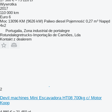
Wywrotka
2017
110 000 km
Euro 6
Moc
13096 KM (9626 kW)
Paliwo
diesel
Pojemność
0,27 m³
Napęd
4x2
Portugalia, Zona industrial de portalegre
Rotundalegretrucks-Importação de Camiões, Lda
Kontakt z dealerem
2
Devil machines Mini Escavadora HT08 700kg c/ Motor
Koop
4 990 €
≈ 21 450 zł