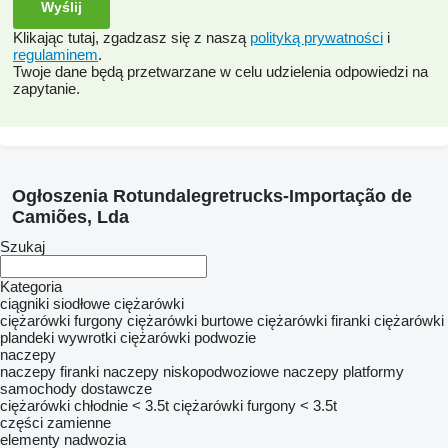
Klikając tutaj, zgadzasz się z naszą
polityką prywatności
i
regulaminem
.
Twoje dane będą przetwarzane w celu udzielenia odpowiedzi na
zapytanie.
Ogłoszenia Rotundalegretrucks-Importação de
Camiões, Lda
Szukaj
Kategoria
ciągniki siodłowe
ciężarówki
ciężarówki furgony
ciężarówki burtowe
ciężarówki firanki
ciężarówki
plandeki
wywrotki
ciężarówki podwozie
naczepy
naczepy firanki
naczepy niskopodwoziowe
naczepy platformy
samochody
dostawcze
ciężarówki chłodnie < 3.5t
ciężarówki furgony < 3.5t
części zamienne
elementy nadwozia