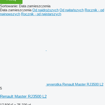
Sortowanie
:
Data zamieszczenia
Data zamieszczenia
Od najdroższych
Od najtańszych
Rocznik - od
najnowszych
Rocznik - od najstarszych
wywrotka Renault Master RJ3500 L2
5
Renault Master RJ3500 L2
17 500 €
≈ 75 220 zł