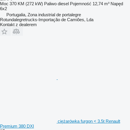
Moc
370 KM (272 kW)
Paliwo
diesel
Pojemność
12,74 m³
Napęd
6x2
Portugalia, Zona industrial de portalegre
Rotundalegretrucks-Importação de Camiões, Lda
Kontakt z dealerem
ciężarówka furgon < 3.5t Renault
Premium 380 DXI