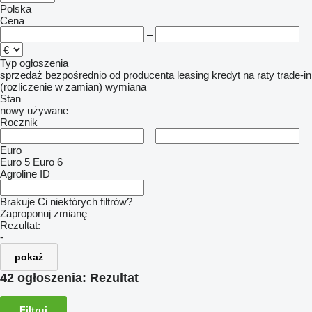
Polska
Cena
–
Typ ogłoszenia
sprzedaż
bezpośrednio od producenta
leasing
kredyt
na raty
trade-in
(rozliczenie w zamian)
wymiana
Stan
nowy
używane
Rocznik
–
Euro
Euro 5
Euro 6
Agroline ID
Brakuje Ci niektórych filtrów?
Zaproponuj zmianę
Rezultat:
-
pokaż
42 ogłoszenia:
Rezultat
Filtruj