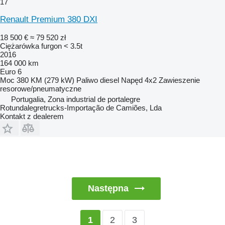
17
Renault Premium 380 DXI
18 500 €
≈ 79 520 zł
Ciężarówka furgon < 3.5t
2016
164 000 km
Euro 6
Moc
380 KM (279 kW)
Paliwo
diesel
Napęd
4x2
Zawieszenie
resorowe/pneumatyczne
Portugalia, Zona industrial de portalegre
Rotundalegretrucks-Importação de Camiões, Lda
Kontakt z dealerem
Następna
2
3
1