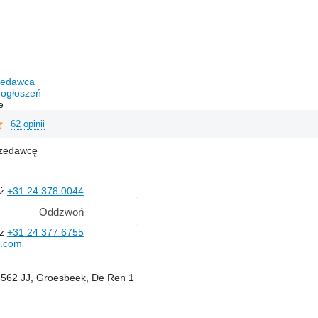
rzedawca
 ogłoszeń
e
62 opinii
rzedawcę
aż
+31 24 378 0044
Oddzwoń
aż
+31 24 377 6755
s.com
 6562 JJ, Groesbeek, De Ren 1