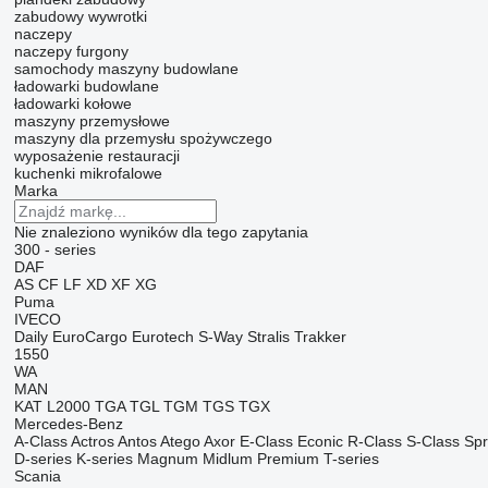
zabudowy wywrotki
naczepy
naczepy furgony
samochody
maszyny budowlane
ładowarki budowlane
ładowarki kołowe
maszyny przemysłowe
maszyny dla przemysłu spożywczego
wyposażenie restauracji
kuchenki mikrofalowe
Marka
Nie znaleziono wyników dla tego zapytania
300 - series
DAF
AS
CF
LF
XD
XF
XG
Puma
IVECO
Daily
EuroCargo
Eurotech
S-Way
Stralis
Trakker
1550
WA
MAN
KAT
L2000
TGA
TGL
TGM
TGS
TGX
Mercedes-Benz
A-Class
Actros
Antos
Atego
Axor
E-Class
Econic
R-Class
S-Class
Spr
D-series
K-series
Magnum
Midlum
Premium
T-series
Scania