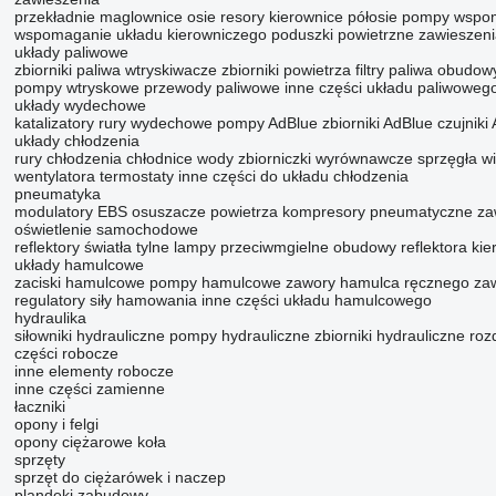
przekładnie maglownice
osie
resory
kierownice
półosie
pompy wspo
wspomaganie układu kierowniczego
poduszki powietrzne zawieszen
układy paliwowe
zbiorniki paliwa
wtryskiwacze
zbiorniki powietrza
filtry paliwa
obudowy 
pompy wtryskowe
przewody paliwowe
inne części układu paliwoweg
układy wydechowe
katalizatory
rury wydechowe
pompy AdBlue
zbiorniki AdBlue
czujniki
układy chłodzenia
rury chłodzenia
chłodnice wody
zbiorniczki wyrównawcze
sprzęgła w
wentylatora
termostaty
inne części do układu chłodzenia
pneumatyka
modulatory EBS
osuszacze powietrza
kompresory pneumatyczne
za
oświetlenie samochodowe
reflektory
światła tylne
lampy przeciwmgielne
obudowy reflektora
kie
układy hamulcowe
zaciski hamulcowe
pompy hamulcowe
zawory hamulca ręcznego
za
regulatory siły hamowania
inne części układu hamulcowego
hydraulika
siłowniki hydrauliczne
pompy hydrauliczne
zbiorniki hydrauliczne
roz
części robocze
inne elementy robocze
inne części zamienne
łaczniki
opony i felgi
opony ciężarowe
koła
sprzęty
sprzęt do ciężarówek i naczep
plandeki
zabudowy