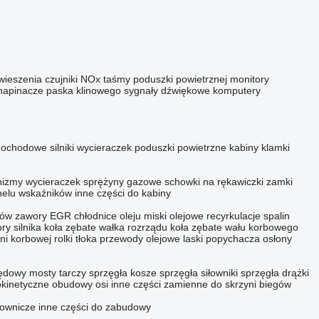
awieszenia
czujniki NOx
taśmy poduszki powietrznej
monitory
napinacze paska klinowego
sygnały dźwiękowe
komputery
mochodowe
silniki wycieraczek
poduszki powietrzne kabiny
klamki
izmy wycieraczek
sprężyny gazowe
schowki na rękawiczki
zamki
elu wskaźników
inne części do kabiny
rów
zawory EGR
chłodnice oleju
miski olejowe
recyrkulacje spalin
ry silnika
koła zębate wałka rozrządu
koła zębate wału korbowego
yni korbowej
rolki tłoka
przewody olejowe
laski popychacza
osłony
ędowy mosty
tarczy sprzęgła
kosze sprzęgła
siłowniki sprzęgła
drążki
okinetyczne
obudowy osi
inne części zamienne do skrzyni biegów
lownicze
inne części do zabudowy