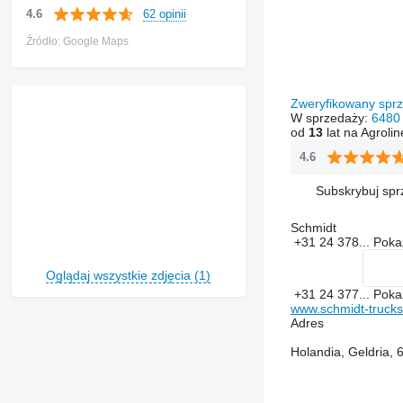
62 opinii
4.6
Źródło: Google Maps
Zweryfikowany sp
W sprzedaży:
6480
od
13
lat na Agrolin
4.6
Subskrybuj sp
Schmidt
+31 24 378...
Pok
Oglądaj wszystkie zdjęcia (1)
+31 24 377...
Pok
www.schmidt-truck
Adres
Holandia, Geldria,