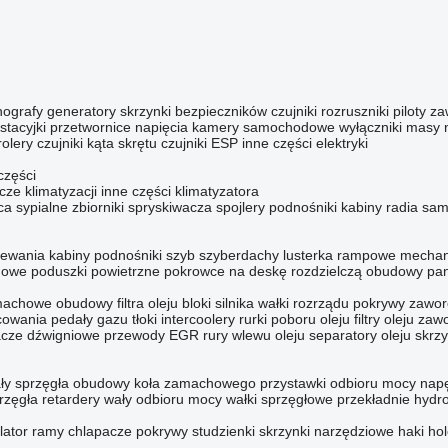
hografy
generatory
skrzynki bezpieczników
czujniki
rozruszniki
piloty z
stacyjki
przetwornice napięcia
kamery samochodowe
wyłączniki masy
rolery
czujniki kąta skrętu
czujniki ESP
inne części elektryki
części
acze klimatyzacji
inne części klimatyzatora
ca sypialne
zbiorniki spryskiwacza
spojlery
podnośniki kabiny
radia sa
ewania kabiny
podnośniki szyb
szyberdachy
lusterka rampowe
mechan
inowe
poduszki powietrzne
pokrowce na deskę rozdzielczą
obudowy pan
machowe
obudowy filtra oleju
bloki silnika
wałki rozrządu
pokrywy zawo
owania
pedały gazu
tłoki
intercoolery
rurki poboru oleju
filtry oleju
zawo
cze dźwigniowe
przewody EGR
rury wlewu oleju
separatory oleju skrz
ły
sprzęgła
obudowy koła zamachowego
przystawki odbioru mocy
nap
rzęgła
retardery
wały odbioru mocy
wałki sprzęgłowe
przekładnie hydr
lator
ramy
chlapacze
pokrywy studzienki
skrzynki narzędziowe
haki ho