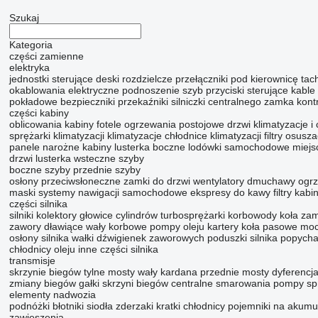
Szukaj
Kategoria
części zamienne
elektryka
jednostki sterujące
deski rozdzielcze
przełączniki pod kierownicę
tac
okablowania
elektryczne podnoszenie szyb
przyciski sterujące
kable
pokładowe
bezpieczniki
przekaźniki
silniczki centralnego zamka
kont
części kabiny
oblicowania
kabiny
fotele
ogrzewania postojowe
drzwi
klimatyzacje i 
sprężarki klimatyzacji
klimatyzacje
chłodnice klimatyzacji
filtry osusz
panele narożne kabiny
lusterka boczne
lodówki samochodowe
miejs
drzwi
lusterka wsteczne
szyby
boczne szyby
przednie szyby
osłony przeciwsłoneczne
zamki do drzwi
wentylatory dmuchawy
ogrz
maski
systemy nawigacji
samochodowe ekspresy do kawy
filtry kab
części silnika
silniki
kolektory
głowice cylindrów
turbosprężarki
korbowody
koła za
zawory dławiące
wały korbowe
pompy oleju
kartery
koła pasowe
moc
osłony silnika
wałki dźwigienek zaworowych
poduszki silnika
popycha
chłodnicy oleju
inne części silnika
transmisje
skrzynie biegów
tylne mosty
wały kardana
przednie mosty
dyferencja
zmiany biegów
gałki skrzyni biegów
centralne smarowania
pompy sp
elementy nadwozia
podnóżki
błotniki
siodła
zderzaki
kratki chłodnicy
pojemniki na akumu
zawieszenia