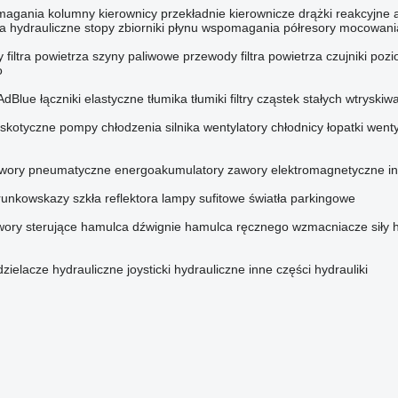
magania
kolumny kierownicy
przekładnie kierownicze
drążki reakcyjne
ia
hydrauliczne stopy
zbiorniki płynu wspomagania
półresory
mocowania
filtra powietrza
szyny paliwowe
przewody filtra powietrza
czujniki poz
o
 AdBlue
łączniki elastyczne tłumika
tłumiki
filtry cząstek stałych
wtryskiw
iskotyczne
pompy chłodzenia silnika
wentylatory chłodnicy
łopatki went
wory pneumatyczne
energoakumulatory
zawory elektromagnetyczne
i
runkowskazy
szkła reflektora
lampy sufitowe
światła parkingowe
wory sterujące hamulca
dźwignie hamulca ręcznego
wzmacniacze siły
dzielacze hydrauliczne
joysticki hydrauliczne
inne części hydrauliki