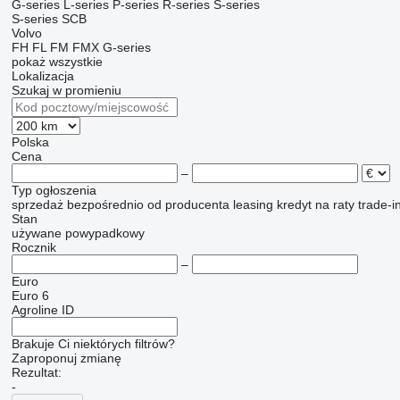
G-series
L-series
P-series
R-series
S-series
S-series
SCB
Volvo
FH
FL
FM
FMX
G-series
pokaż wszystkie
Lokalizacja
Szukaj w promieniu
Polska
Cena
–
Typ ogłoszenia
sprzedaż
bezpośrednio od producenta
leasing
kredyt
na raty
trade-i
Stan
używane
powypadkowy
Rocznik
–
Euro
Euro 6
Agroline ID
Brakuje Ci niektórych filtrów?
Zaproponuj zmianę
Rezultat:
-