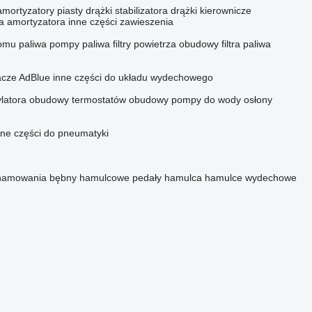
amortyzatory
piasty
drążki stabilizatora
drążki kierownicze
 amortyzatora
inne części zawieszenia
iomu paliwa
pompy paliwa
filtry powietrza
obudowy filtra paliwa
acze AdBlue
inne części do układu wydechowego
ylatora
obudowy termostatów
obudowy pompy do wody
osłony
nne części do pneumatyki
 hamowania
bębny hamulcowe
pedały hamulca
hamulce wydechowe