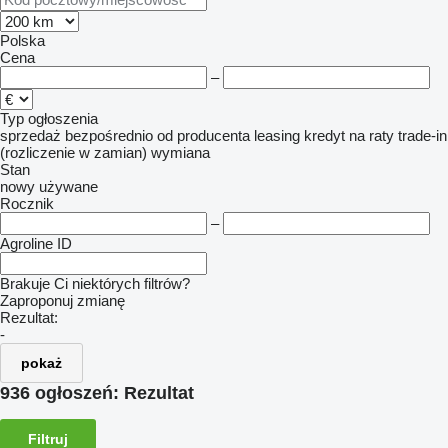
Polska
Cena
–
Typ ogłoszenia
sprzedaż
bezpośrednio od producenta
leasing
kredyt
na raty
trade-in
(rozliczenie w zamian)
wymiana
Stan
nowy
używane
Rocznik
–
Agroline ID
Brakuje Ci niektórych filtrów?
Zaproponuj zmianę
Rezultat:
-
pokaż
936 ogłoszeń:
Rezultat
Filtruj