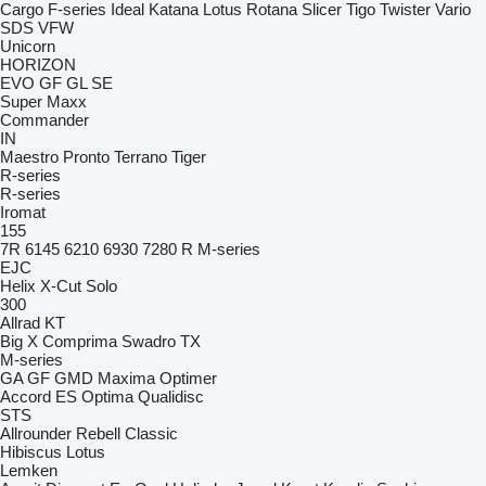
Cargo
F-series
Ideal
Katana
Lotus
Rotana
Slicer
Tigo
Twister
Vario
SDS
VFW
Unicorn
HORIZON
EVO
GF
GL
SE
Super Maxx
Commander
IN
Maestro
Pronto
Terrano
Tiger
R-series
R-series
Iromat
155
7R
6145
6210
6930
7280 R
M-series
EJC
Helix
X-Cut Solo
300
Allrad
KT
Big X
Comprima
Swadro
TX
M-series
GA
GF
GMD
Maxima
Optimer
Accord
ES
Optima
Qualidisc
STS
Allrounder
Rebell Classic
Hibiscus
Lotus
Lemken