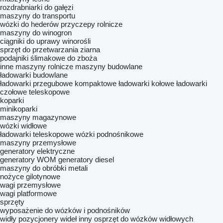
rozdrabniarki do gałęzi
maszyny do transportu
wózki do hederów
przyczepy rolnicze
maszyny do winogron
ciągniki do uprawy winorośli
sprzęt do przetwarzania ziarna
podajniki ślimakowe do zboża
inne maszyny rolnicze
maszyny budowlane
ładowarki budowlane
ładowarki przegubowe kompaktowe
ładowarki kołowe
ładowarki
czołowe teleskopowe
koparki
minikoparki
maszyny magazynowe
wózki widłowe
ładowarki teleskopowe
wózki podnośnikowe
maszyny przemysłowe
generatory elektryczne
generatory WOM
generatory diesel
maszyny do obróbki metali
nożyce gilotynowe
wagi przemysłowe
wagi platformowe
sprzęty
wyposażenie do wózków i podnośników
widły
pozycjonery wideł
inny osprzęt do wózków widłowych