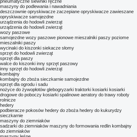
pneumatyczne
siewniki ręczne
maszyny do podlewania i nawadniania
deszczownie
opryskiwacze zaczepiane
opryskiwacze zawieszane
opryskiwacze samojezdne
urządzenia do hodowli zwierząt
urządzenia do hodowli zwierząt
wozy paszowe
samojezdne wozy paszowe
pionowe mieszalniki paszy
poziome
mieszalniki paszy
wycinaki do kiszonki
siekacze słomy
sprzęt do hodowli zwierząt
sprzęt dla paszy
walce do kiszonki
inny sprzęt paszowy
inny sprzęt do hodowli zwierząt
kombajny
kombajny do zboża
sieczkarnie samojezdne
sprzęt dla ogrodu i sadu
nożyce do żywopłotów
glebogryzarki
traktorki kosiarki
kosiarki
drogowe do poboczy
kosiarki spalinowe
aeratory do trawy
roboty
rolnicze
hedery
podbieracze pokosów
hedery do zboża
hedery do kukurydzy
sieczkarnie
maszyny do ziemniaków
sadzarki do ziemniaków
maszyny do formowania redlin
kombajny
do ziemniaków
maszyny leśne