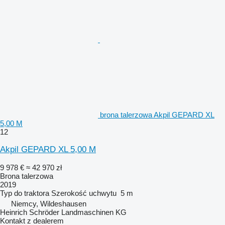
brona talerzowa Akpil GEPARD XL
5,00 M
12
Akpil GEPARD XL 5,00 M
9 978 €
≈ 42 970 zł
Brona talerzowa
2019
Typ
do traktora
Szerokość uchwytu
5 m
Niemcy, Wildeshausen
Heinrich Schröder Landmaschinen KG
Kontakt z dealerem