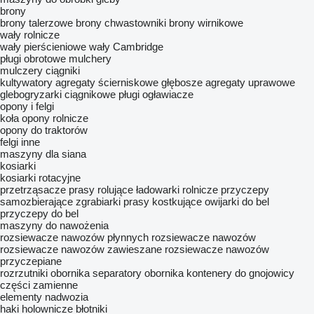
brony
brony talerzowe
brony chwastowniki
brony wirnikowe
wały rolnicze
wały pierścieniowe
wały Cambridge
pługi obrotowe
mulchery
mulczery ciągniki
kultywatory
agregaty ścierniskowe
głębosze
agregaty uprawowe
glebogryzarki ciągnikowe
pługi
ogławiacze
opony i felgi
koła
opony rolnicze
opony do traktorów
felgi
inne
maszyny dla siana
kosiarki
kosiarki rotacyjne
przetrząsacze
prasy rolujące
ładowarki rolnicze
przyczepy
samozbierające
zgrabiarki
prasy kostkujące
owijarki do bel
przyczepy do bel
maszyny do nawożenia
rozsiewacze nawozów płynnych
rozsiewacze nawozów
rozsiewacze nawozów zawieszane
rozsiewacze nawozów
przyczepiane
rozrzutniki obornika
separatory obornika
kontenery do gnojowicy
części zamienne
elementy nadwozia
haki holownicze
błotniki