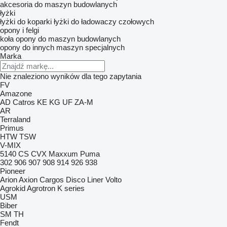
akcesoria do maszyn budowlanych
łyżki
łyżki do koparki
łyżki do ładowaczy czołowych
opony i felgi
koła
opony do maszyn budowlanych
opony do innych maszyn specjalnych
Marka
Nie znaleziono wyników dla tego zapytania
FV
Amazone
AD
Catros
KE
KG
UF
ZA-M
AR
Terraland
Primus
HTW
TSW
V-MIX
5140
CS
CVX
Maxxum
Puma
302
906
907
908
914
926
938
Pioneer
Arion
Axion
Cargos
Disco
Liner
Volto
Agrokid
Agrotron
K series
USM
Biber
SM
TH
Fendt