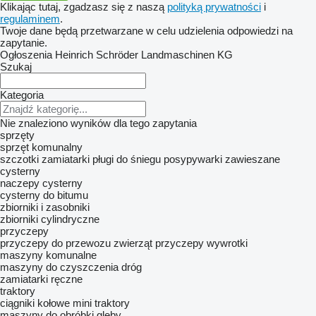
Klikając tutaj, zgadzasz się z naszą
polityką prywatności
i
regulaminem
.
Twoje dane będą przetwarzane w celu udzielenia odpowiedzi na
zapytanie.
Ogłoszenia Heinrich Schröder Landmaschinen KG
Szukaj
Kategoria
Nie znaleziono wyników dla tego zapytania
sprzęty
sprzęt komunalny
szczotki zamiatarki
pługi do śniegu
posypywarki zawieszane
cysterny
naczepy cysterny
cysterny do bitumu
zbiorniki i zasobniki
zbiorniki cylindryczne
przyczepy
przyczepy do przewozu zwierząt
przyczepy wywrotki
maszyny komunalne
maszyny do czyszczenia dróg
zamiatarki ręczne
traktory
ciągniki kołowe
mini traktory
maszyny do obróbki gleby