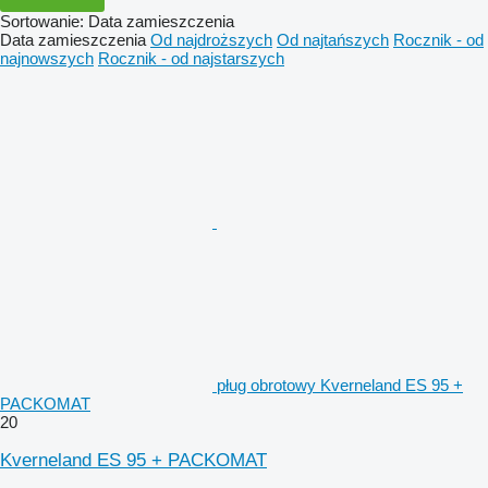
Sortowanie
:
Data zamieszczenia
Data zamieszczenia
Od najdroższych
Od najtańszych
Rocznik - od
najnowszych
Rocznik - od najstarszych
pług obrotowy Kverneland ES 95 +
PACKOMAT
20
Kverneland ES 95 + PACKOMAT