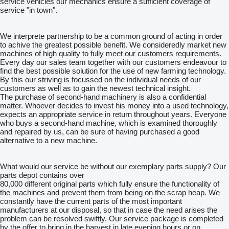
service vehicles our mechanics ensure a sufficient coverage of
service "in town".
We interprete partnership to be a common ground of acting in order
to achive the greatest possible benefit. We consideredly market new
machines of high quality to fully meet our customers requirements.
Every day our sales team together with our customers endeavour to
find the best possible solution for the use of new farming technology.
By this our striving is focussed on the individual needs of our
customers as well as to gain the newest technical insight.
The purchase of second-hand machinery is also a confidential
matter. Whoever decides to invest his money into a used technology,
expects an appropriate service in return throughout years. Everyone
who buys a second-hand machine, which is examined thoroughly
and repaired by us, can be sure of having purchased a good
alternative to a new machine.
What would our service be without our exemplary parts supply? Our
parts depot contains over
80,000 different original parts which fully ensure the functionality of
the machines and prevent them from being on the scrap heap. We
constantly have the current parts of the most important
manufacturers at our disposal, so that in case the need arises the
problem can be resolved swiftly. Our service package is completed
by the offer to bring in the harvest in late evening hours or on