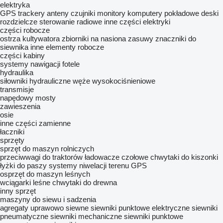
elektryka
GPS trackery
anteny
czujniki
monitory
komputery pokładowe
deski
rozdzielcze
sterowanie radiowe
inne części elektryki
części robocze
ostrza kultywatora
zbiorniki na nasiona
zasuwy
znaczniki do
siewnika
inne elementy robocze
części kabiny
systemy nawigacji
fotele
hydraulika
siłowniki hydrauliczne
węże wysokociśnieniowe
transmisje
napędowy mosty
zawieszenia
osie
inne części zamienne
łaczniki
sprzęty
sprzęt do maszyn rolniczych
przeciwwagi do traktorów
ładowacze czołowe
chwytaki do kiszonki
łyżki do paszy
systemy niwelacji terenu GPS
osprzęt do maszyn leśnych
wciągarki leśne
chwytaki do drewna
inny sprzęt
maszyny do siewu i sadzenia
agregaty uprawowo siewne
siewniki punktowe elektryczne
siewniki
pneumatyczne
siewniki mechaniczne
siewniki punktowe