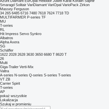
Azurit
Diamant
EurOpal
Heliodor
Juwel
Karat
Koralin
Saphir
Smaragd
Solitair
VariDiamant
VariOpal
VarioPack
Zirkon
Massey Ferguson
34
265
6485
6716
7480
7618
7624
7718
TD
MULTIFARMER
P-series
TF
MU
T-series
RL
Hit
Impress
Servo
Synkro
Albatros
Alpha
Axera
SG
Schäffer
1622
2028
2628
3630
3650
6680 T
8620 T
26
Multi
Giga-Trailer
Verti-Mix
Valtra
A-series
N-series
Q-series
S-series
T-series
VT
ZB
Carrier
Spirit
T-series
AP
pokaż wszystkie
Lokalizacja
Szukaj w promieniu