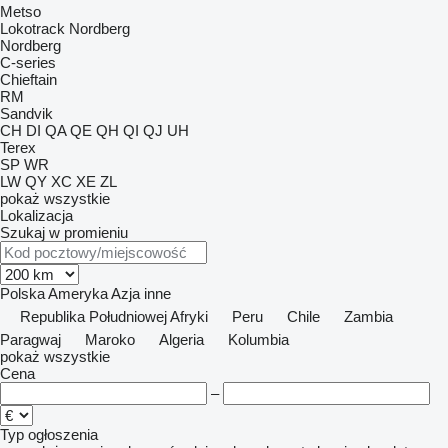
Metso
Lokotrack
Nordberg
Nordberg
C-series
Chieftain
RM
Sandvik
CH
DI
QA
QE
QH
QI
QJ
UH
Terex
SP
WR
LW
QY
XC
XE
ZL
pokaż wszystkie
Lokalizacja
Szukaj w promieniu
Polska
Ameryka
Azja
inne
Republika Południowej Afryki
Peru
Chile
Zambia
Paragwaj
Maroko
Algeria
Kolumbia
pokaż wszystkie
Cena
–
Typ ogłoszenia