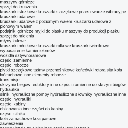
maszyny górnicze
sprzęt do kruszenia
kruszarki stożkowe
kruszarki szczękowe
przesiewacze wibracyjne
kruszarki udarowe
kruszarki udarowe z poziomym wałem
kruszarki udarowe z
pionowym wałem
podajniki górnicze
myjki do piasku
maszyny do produkcji piasku
sprzęt do mielenia
młyny kulowe
kruszarki młotkowe
kruszarki rolkowe
kruszarki wirnikowe
wyposażenie kamieniołomów
wozidła sztywnoramowe
części zamienne
części robocze
płytki szczękowe
taśmy przenośnikowe
końcówki rotora
sita
koła
łańcuchowe
inne elementy robocze
transmisje
skrzynie biegów
reduktory
inne części zamienne do skrzyni biegów
hydraulika
silniki hydrauliczne
pompy hydrauliczne
siłowniky hydrauliczne
inne
części hydrauliki
części kabiny
oblicowania
inne części do kabiny
części silnika
koła zamachowe
koła pasowe
zawieszenia