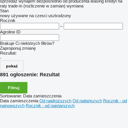
sprzedaż
wynajem
bezpośrednio od producenta
leasing
kredyt
na
raty
trade-in (rozliczenie w zamian)
wymiana
Stan
nowy
używane
na czesci
uszkodzony
Rocznik
–
Agroline ID
Brakuje Ci niektórych filtrów?
Zaproponuj zmianę
Rezultat:
-
pokaż
891 ogłoszenie:
Rezultat
Filtruj
Sortowanie
:
Data zamieszczenia
Data zamieszczenia
Od najdroższych
Od najtańszych
Rocznik - od
najnowszych
Rocznik - od najstarszych