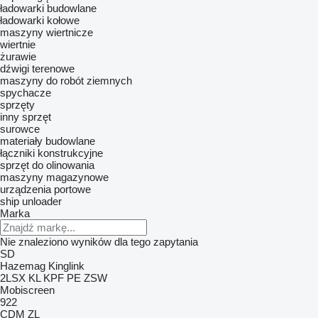
ładowarki budowlane
ładowarki kołowe
maszyny wiertnicze
wiertnie
żurawie
dźwigi terenowe
maszyny do robót ziemnych
spychacze
sprzęty
inny sprzęt
surowce
materiały budowlane
łączniki konstrukcyjne
sprzęt do olinowania
maszyny magazynowe
urządzenia portowe
ship unloader
Marka
Nie znaleziono wyników dla tego zapytania
SD
Hazemag
Kinglink
2LSX
KL
KPF
PE
ZSW
Mobiscreen
922
CDM
ZL