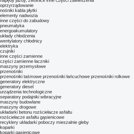
napędy jazdy, zwolnice
inne części zawieszenia
oprzyrządowanie
nośniki kabla
płytki
elementy nadwozia
inne części do zabudowy
pneumatyka
energoakumulatory
układy chłodzenia
wentylatory chłodnicy
elektryka
czujniki
inne części zamienne
części zamienne
łaczniki
maszyny przemysłowe
przenośniki
przenośniki taśmowe
przenośniki łańcuchowe
przenośniki rolkowe
generatory elektryczne
generatory diesel
urządzenia technologiczne
separatory
podajniki wibracyjne
maszyny budowlane
maszyny drogowe
układarki betonu
rozściełacze asfaltu
rozściełacze asfaltu gąsienicowe
recyklery
układarki poboczy
mieszalnie gleby
koparki
koparki gąsienicowe