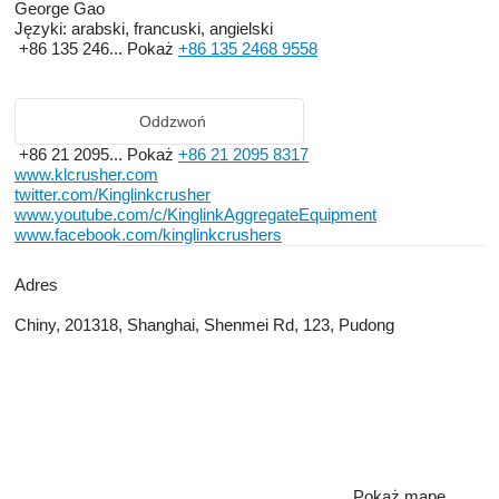
George Gao
Języki:
arabski, francuski, angielski
+86 135 246...
Pokaż
+86 135 2468 9558
Oddzwoń
+86 21 2095...
Pokaż
+86 21 2095 8317
www.klcrusher.com
twitter.com/Kinglinkcrusher
www.youtube.com/c/KinglinkAggregateEquipment
www.facebook.com/kinglinkcrushers
Adres
Chiny, 201318, Shanghai, Shenmei Rd, 123, Pudong
Pokaż mapę