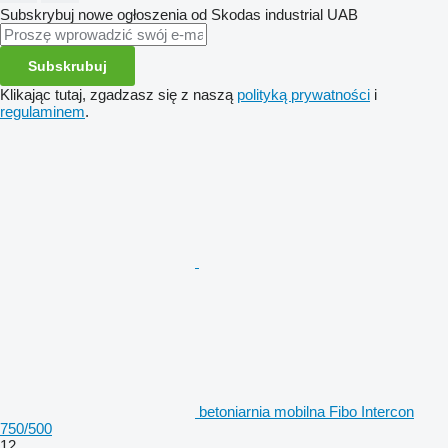
Subskrybuj nowe ogłoszenia od Skodas industrial UAB
Subskrubuj
Klikając tutaj, zgadzasz się z naszą
polityką prywatności
i
regulaminem
.
betoniarnia mobilna Fibo Intercon
750/500
12