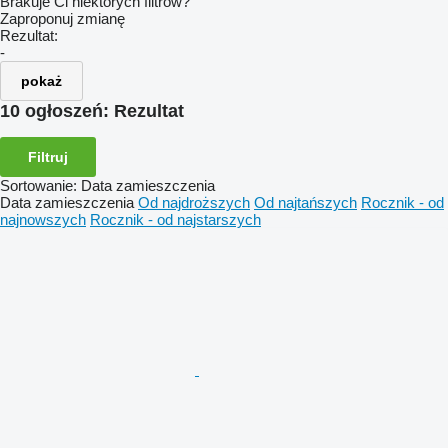
Brakuje Ci niektórych filtrów?
Zaproponuj zmianę
Rezultat:
-
pokaż
10 ogłoszeń:
Rezultat
Filtruj
Sortowanie
:
Data zamieszczenia
Data zamieszczenia
Od najdroższych
Od najtańszych
Rocznik - od
najnowszych
Rocznik - od najstarszych