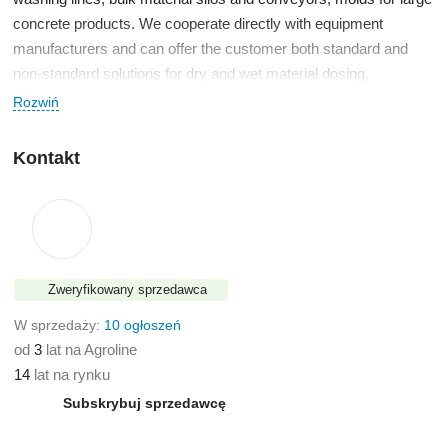
concrete products. We cooperate directly with equipment
manufacturers and can offer the customer both standard and
non-standard solutions for dry and wet material dosing,
transportation, mixing and product production. We also repair
Rozwiń
and renovate concrete units, prepare them for the production of
certified concrete. We are flexible and ready for various
Kontakt
cooperation.
Zweryfikowany sprzedawca
W sprzedaży:
10 ogłoszeń
od
3
lat na Agroline
14
lat na rynku
Subskrybuj sprzedawcę