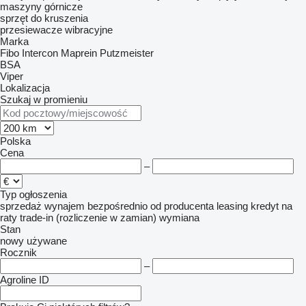
maszyny górnicze
sprzęt do kruszenia
przesiewacze wibracyjne
Marka
Fibo Intercon
Maprein
Putzmeister
BSA
Viper
Lokalizacja
Szukaj w promieniu
Polska
Cena
–
Typ ogłoszenia
sprzedaż
wynajem
bezpośrednio od producenta
leasing
kredyt
na
raty
trade-in (rozliczenie w zamian)
wymiana
Stan
nowy
używane
Rocznik
–
Agroline ID