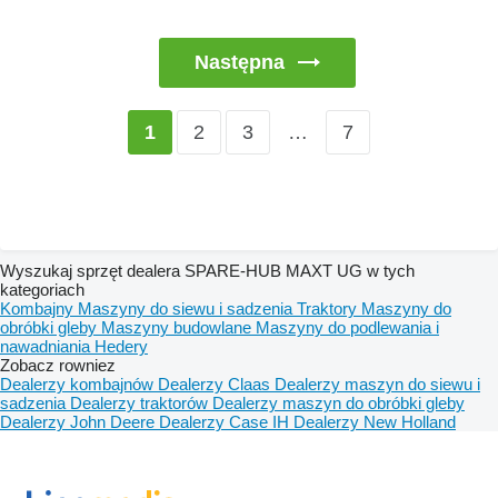
Następna
2
3
…
7
1
Wyszukaj sprzęt dealera SPARE-HUB MAXT UG w tych
kategoriach
Kombajny
Maszyny do siewu i sadzenia
Traktory
Maszyny do
obróbki gleby
Maszyny budowlane
Maszyny do podlewania i
nawadniania
Hedery
Zobacz rowniez
Dealerzy kombajnów
Dealerzy Claas
Dealerzy maszyn do siewu i
sadzenia
Dealerzy traktorów
Dealerzy maszyn do obróbki gleby
Dealerzy John Deere
Dealerzy Case IH
Dealerzy New Holland