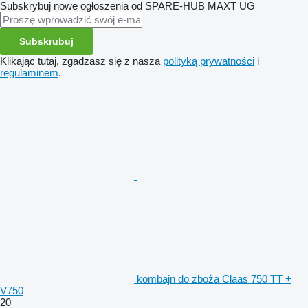
Subskrybuj nowe ogłoszenia od SPARE-HUB MAXT UG
Subskrubuj
Klikając tutaj, zgadzasz się z naszą
polityką prywatności
i
regulaminem
.
kombajn do zboża Claas 750 TT +
V750
20