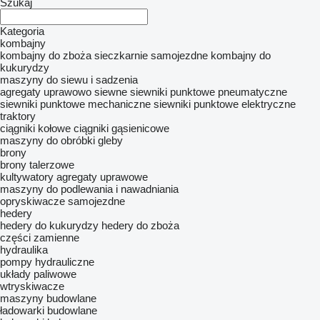
Szukaj
Kategoria
kombajny
kombajny do zboża
sieczkarnie samojezdne
kombajny do
kukurydzy
maszyny do siewu i sadzenia
agregaty uprawowo siewne
siewniki punktowe pneumatyczne
siewniki punktowe mechaniczne
siewniki punktowe elektryczne
traktory
ciągniki kołowe
ciągniki gąsienicowe
maszyny do obróbki gleby
brony
brony talerzowe
kultywatory
agregaty uprawowe
maszyny do podlewania i nawadniania
opryskiwacze samojezdne
hedery
hedery do kukurydzy
hedery do zboża
części zamienne
hydraulika
pompy hydrauliczne
układy paliwowe
wtryskiwacze
maszyny budowlane
ładowarki budowlane