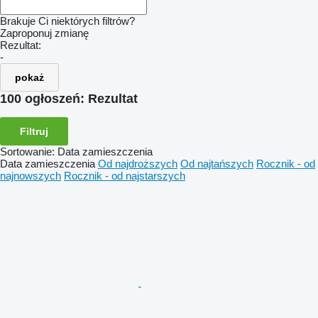
Brakuje Ci niektórych filtrów?
Zaproponuj zmianę
Rezultat:
-
pokaż
100 ogłoszeń:
Rezultat
Filtruj
Sortowanie
:
Data zamieszczenia
Data zamieszczenia
Od najdroższych
Od najtańszych
Rocznik - od
najnowszych
Rocznik - od najstarszych