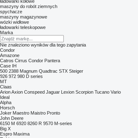
ładowarki kołowe
maszyny do robót ziemnych
spychacze
maszyny magazynowe
wózki widłowe
ładowarki teleskopowe
Marka
Nie znaleziono wyników dla tego zapytania
Condor
Amazone
Catros
Cirrus
Condor
Pantera
Case IH
500
2388
Magnum
Quadtrac
STX
Steiger
926
972
980
D series
MT
Claas
Arion
Axion
Conspeed
Jaguar
Lexion
Scorpion
Tucano
Vario
Ideal
Alpha
Horsch
Joker
Maestro
Maistro
Pronto
John Deere
6150 M
6920
8260 R
9570
M-series
Big X
Espro
Maxima