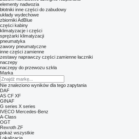
elementy nadwozia
błotniki
inne części do zabudowy
układy wydechowe
zbiorniki AdBlue
części kabiny
klimatyzacje i części
sprężarki klimatyzacji
pneumatyka
zawory pneumatyczne
inne części zamienne
zestawy naprawczy
części zamienne
łaczniki
naczepy
naczepy do przewozu szkła
Marka
Nie znaleziono wyników dla tego zapytania
DAF
AS
CF
XF
GINAF
G series
X series
IVECO
Mercedes-Benz
A-Class
OGT
Rexroth
ZF
pokaż wszystkie
Lokalizacja