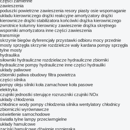
części zamienne
zawieszenia
poduszki powietrzne zawieszenia
resory
piasty
osie
wspomaganie
układu kierowniczego
drążki reakcyjne
amortyzatory
drążki
kierownicze
drążki stabilizatora
końcówki drążka kierowniczego
zwrotnice
kolumny kierownicy
zawieszenie drążka skrętnego
wsporniki amortyzatora
inne części zawieszenia
transmisje
skrzynie biegów
dyferencjały
przystawki odbioru mocy
przednie
mosty
sprzęgła
skrzynie rozdzielcze
wały kardana
pompy sprzęgła
tylne mosty
hydraulika
siłowniki hydrauliczne
rozdzielacze hydrauliczne
zbiorniki
hydrauliczne
pompy hydrauliczne
inne części hydrauliki
układy paliwowe
zbiorniki paliwa
obudowy filtra powietrza
części silnika
pompy oleju
silniki
koła zamachowe
koła pasowe
elektryka
czujniki
jednostki sterujące
rozruszniki
czujniki NOx
układy chłodzenia
chłodnice wody
pompy chłodzenia silnika
wentylatory chłodnicy
zbiorniczki wyrównawcze
oświetlenie samochodowe
światła tylne
lampy przeciwmgielne
układy hamulcowe
zaciski hamulcowe
dźwignie rozpieraka