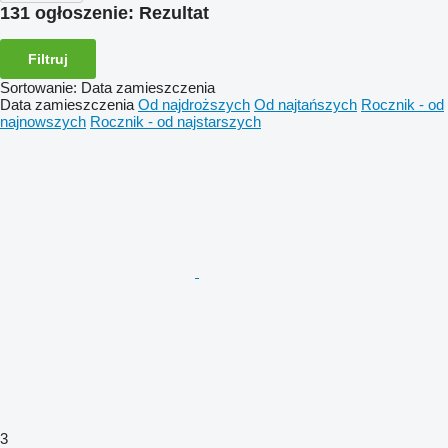
131 ogłoszenie:
Rezultat
Filtruj
Sortowanie
:
Data zamieszczenia
Data zamieszczenia
Od najdroższych
Od najtańszych
Rocznik - od
najnowszych
Rocznik - od najstarszych
3