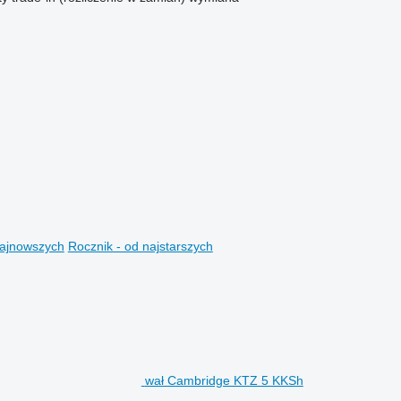
najnowszych
Rocznik - od najstarszych
wał Cambridge KTZ 5 KKSh