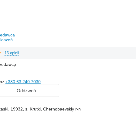
rzedawca
łoszeń
16 opinii
rzedawcę
każ
+380 63 240 7030
Oddzwoń
aski, 19932, s. Krutki, Chernobaevskiy r-n