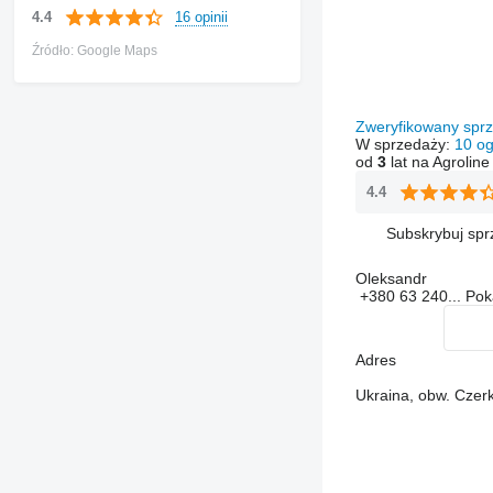
16 opinii
4.4
Źródło: Google Maps
Zweryfikowany sp
W sprzedaży:
10 og
od
3
lat na Agroline
4.4
Subskrybuj sp
Oleksandr
+380 63 240...
Po
Adres
Ukraina, obw. Czerk