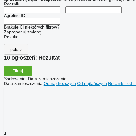
Rocznik
–
Agroline ID
Brakuje Ci niektórych filtrów?
Zaproponuj zmianę
Rezultat:
-
pokaż
10 ogłoszeń:
Rezultat
Filtruj
Sortowanie
:
Data zamieszczenia
Data zamieszczenia
Od najdroższych
Od najtańszych
Rocznik - od 
4