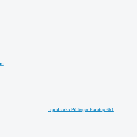
em
.
zgrabiarka Pöttinger Eurotop 651