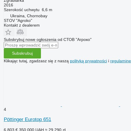
Zgrabiarka
2016
Szerokość uchwytu
6,6 m
Ukraina, Chornobay
STOV "Agroko"
Kontakt z dealerem
Subskrybuj nowe ogłoszenia od СТОВ "Агроко"
Subskrubuj
Klikając tutaj, zgadzasz się z naszą
polityką prywatności
i
regulamin
4
Pöttinger Eurotop 651
6 803 €
350 000 UAH
≈ 29 290 zł