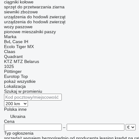
ciągniki kołowe
sprzęt do przetwarzania ziarna
siewniki zbożowe
urządzenia do hodowli zwierząt
urządzenia do hodowli zwierząt
wozy paszowe
pionowe mieszalniki paszy
Marka
BvL
Case IH
Ecolo Tiger
MX
Claas
Quadrant
KTZ
MTZ Belarus
1025
Pöttinger
Eurotop
Top
pokaż wszystkie
Lokalizacja
Szukaj w promieniu
Polska
inne
Ukraina
Cena
–
Typ ogłoszenia
sprzedaż
wynajem
bezpośrednio od producenta
leasing
kredyt
na ra