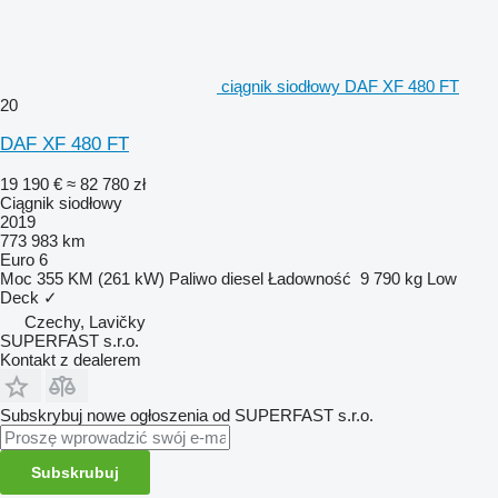
ciągnik siodłowy DAF XF 480 FT
20
DAF XF 480 FT
19 190 €
≈ 82 780 zł
Ciągnik siodłowy
2019
773 983 km
Euro 6
Moc
355 KM (261 kW)
Paliwo
diesel
Ładowność
9 790 kg
Low
Deck
✓
Czechy, Lavičky
SUPERFAST s.r.o.
Kontakt z dealerem
Subskrybuj nowe ogłoszenia od SUPERFAST s.r.o.
Subskrubuj