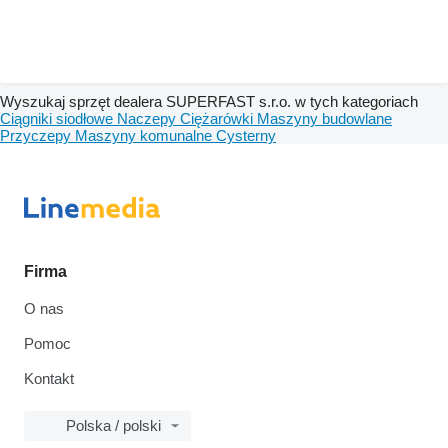
Wyszukaj sprzęt dealera SUPERFAST s.r.o. w tych kategoriach
Ciągniki siodłowe
Naczepy
Ciężarówki
Maszyny budowlane
Przyczepy
Maszyny komunalne
Cysterny
Firma
O nas
Pomoc
Kontakt
Polska / polski