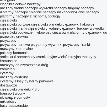
ciągniki siodłowe
naczepy
naczepy firanki
naczepy wywrotki
naczepy furgony
naczepy
izotermy
naczepy chłodnie
naczepy niskopodwoziowe
naczepy
platformy
naczepy z ruchomą podłogą
ciężarówki
ciężarówki burtowe
ciężarówki plandeki
ciężarówki hakowce
ciężarówki firanki
ciężarówki chłodnie
ciężarówki furgony
wywrotki
ciężarówki podwozie
mlekowozy
ciężarówki platformy
ciężarówki do
przewozu drewna
przyczepy
przyczepy burtowe
przyczepy wywrotki
przyczepy firanki
maszyny komunalne
pojazdy komunalne
śmieciarki
samochody asenizacyjne
wielofunkcyjna maszyny
komunalne
maszyny do czyszczenia dróg
zamiatarki
cysterny
naczepy cysterny
cysterny silosy
cysterny paliwowe
dostawcze
ciężarówki plandeki < 3.5t
transport wodny
pływające pomosty
mikrobusy
busy pasażerskie