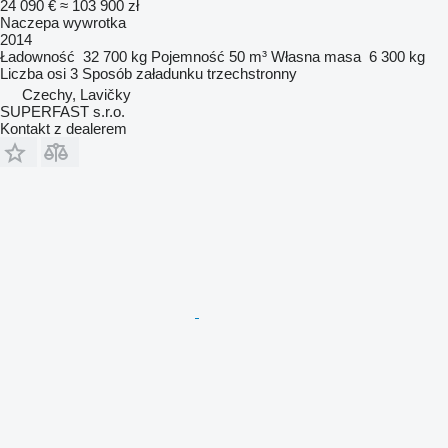
24 090 €
≈ 103 900 zł
Naczepa wywrotka
2014
Ładowność
32 700 kg
Pojemność
50 m³
Własna masa
6 300 kg
Liczba osi
3
Sposób załadunku
trzechstronny
Czechy, Lavičky
SUPERFAST s.r.o.
Kontakt z dealerem