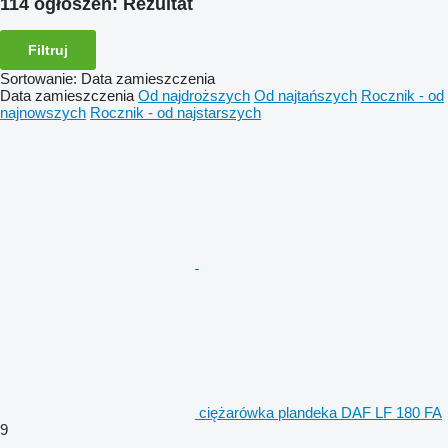
114 ogłoszeń:
Rezultat
Filtruj
Sortowanie
:
Data zamieszczenia
Data zamieszczenia
Od najdroższych
Od najtańszych
Rocznik - od
najnowszych
Rocznik - od najstarszych
ciężarówka plandeka DAF LF 180 FA
9