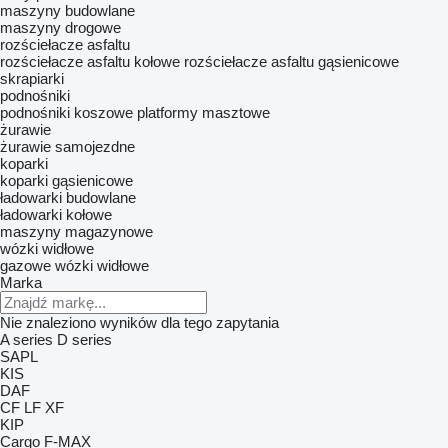
maszyny budowlane
maszyny drogowe
rozściełacze asfaltu
rozściełacze asfaltu kołowe
rozściełacze asfaltu gąsienicowe
skrapiarki
podnośniki
podnośniki koszowe
platformy masztowe
żurawie
żurawie samojezdne
koparki
koparki gąsienicowe
ładowarki budowlane
ładowarki kołowe
maszyny magazynowe
wózki widłowe
gazowe wózki widłowe
Marka
Nie znaleziono wyników dla tego zapytania
A series
D series
SAPL
KIS
DAF
CF
LF
XF
KIP
Cargo
F-MAX