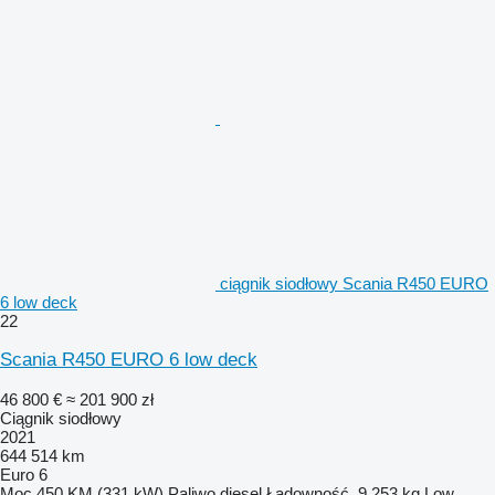
ciągnik siodłowy Scania R450 EURO
6 low deck
22
Scania R450 EURO 6 low deck
46 800 €
≈ 201 900 zł
Ciągnik siodłowy
2021
644 514 km
Euro 6
Moc
450 KM (331 kW)
Paliwo
diesel
Ładowność
9 253 kg
Low