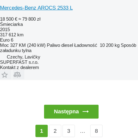
Mercedes-Benz AROCS 2533 L
18 500 €
≈ 79 800 zł
Śmieciarka
2015
317 612 km
Euro 6
Moc
327 KM (240 kW)
Paliwo
diesel
Ładowność
10 200 kg
Sposób
załadunku
tylna
Czechy, Lavičky
SUPERFAST s.r.o.
Kontakt z dealerem
Następna
2
3
…
8
1