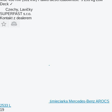
Deck
✓
Czechy, Lavičky
SUPERFAST s.r.o.
Kontakt z dealerem
śmieciarka Mercedes-Benz AROCS
2533 L
19