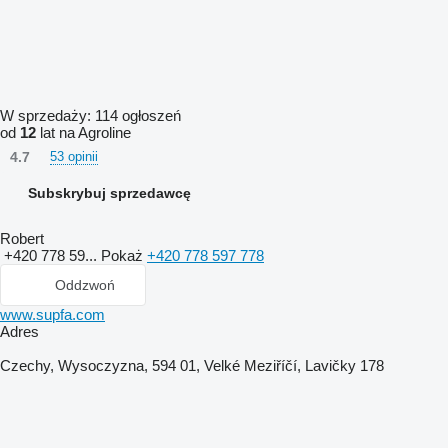
W sprzedaży:
114 ogłoszeń
od
12
lat na Agroline
4.7
53 opinii
Subskrybuj sprzedawcę
Robert
+420 778 59...
Pokaż
+420 778 597 778
Oddzwoń
www.supfa.com
Adres
Czechy, Wysoczyzna, 594 01, Velké Meziříčí, Lavičky 178