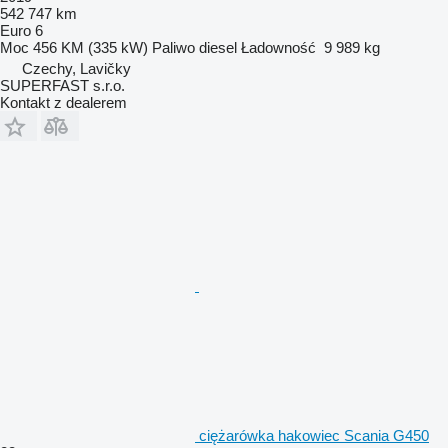
542 747 km
Euro 6
Moc
456 KM (335 kW)
Paliwo
diesel
Ładowność
9 989 kg
Czechy, Lavičky
SUPERFAST s.r.o.
Kontakt z dealerem
ciężarówka hakowiec Scania G450