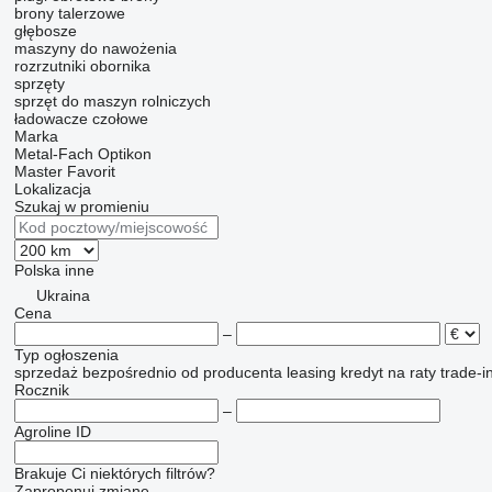
brony talerzowe
głębosze
maszyny do nawożenia
rozrzutniki obornika
sprzęty
sprzęt do maszyn rolniczych
ładowacze czołowe
Marka
Metal-Fach
Optikon
Master
Favorit
Lokalizacja
Szukaj w promieniu
Polska
inne
Ukraina
Cena
–
Typ ogłoszenia
sprzedaż
bezpośrednio od producenta
leasing
kredyt
na raty
trade-i
Rocznik
–
Agroline ID
Brakuje Ci niektórych filtrów?
Zaproponuj zmianę