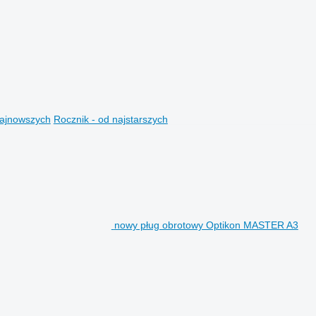
najnowszych
Rocznik - od najstarszych
nowy pług obrotowy Optikon MASTER A3