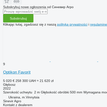
Subskrybuj nowe ogłoszenia od Синевир Агро
Subskrubuj
Klikając tutaj, zgadzasz się z naszą
polityką prywatności
i
regulamin
9
Optikon Favorit
5 020 €
258 300 UAH
≈ 21 620 zł
Głębosz
2022
Szerokość uchwytu
2 m
Głębokość obróbki
500 mm
Wymagana moc 
Ukraina, m.Vinnytsia
Sinevir Agro
Kontakt z dealerem