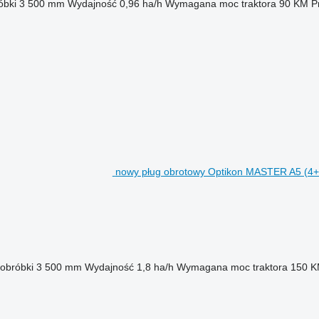
óbki
3 500 mm
Wydajność
0,96 ha/h
Wymagana moc traktora
90 KM
P
nowy pług obrotowy Optikon MASTER A5 (4+
obróbki
3 500 mm
Wydajność
1,8 ha/h
Wymagana moc traktora
150 