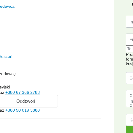
zedawca
Pro
łoszeń
for
kra
rzedawcę
syjski
każ
+380 67 366 2788
Oddzwoń
każ
+380 50 019 3888