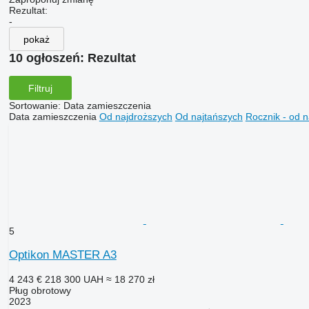
Rezultat:
-
pokaż
10 ogłoszeń:
Rezultat
Filtruj
Sortowanie
:
Data zamieszczenia
Data zamieszczenia
Od najdroższych
Od najtańszych
Rocznik - od 
5
Optikon MASTER A3
4 243 €
218 300 UAH
≈ 18 270 zł
Pług obrotowy
2023