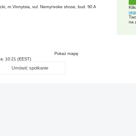
cki, m.Vinnytsia, vul. Nemyrivske shose, bud. 90 A
Kli
reg
Two
na 
Pokaż mapę
ra: 10:21 (EEST)
Umówić spotkanie