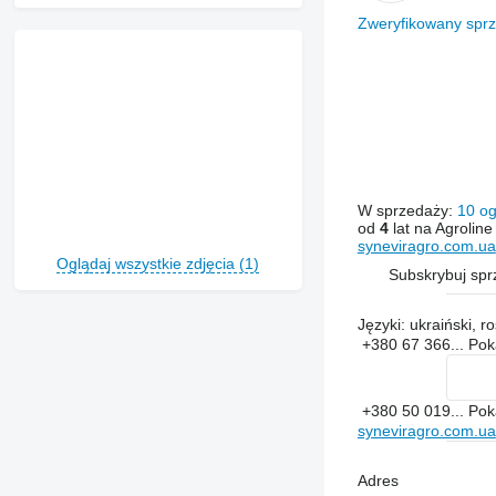
Zweryfikowany spr
W sprzedaży:
10 og
od
4
lat na Agroline
syneviragro.com.ua
Oglądaj wszystkie zdjęcia (1)
Subskrybuj sp
Języki:
ukraiński, ro
+380 67 366...
Po
+380 50 019...
Po
syneviragro.com.ua
Adres