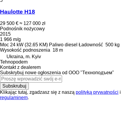
5
Haulotte H18
29 500 €
≈ 127 000 zł
Podnośnik nożycowy
2015
1 966 m/g
Moc
24 kW (32.65 KM)
Paliwo
diesel
Ładowność
500 kg
Wysokość podnoszenia
18 m
Ukraina, m. Kyiv
Tehnopodem
Kontakt z dealerem
Subskrybuj nowe ogłoszenia od ООО "Техноподъем"
Subskrubuj
Klikając tutaj, zgadzasz się z naszą
polityką prywatności
i
regulaminem
.