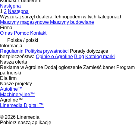
Kontakt z dealerem
Następna
1
2
Następna
Wyszukaj sprzęt dealera Tehnopodem w tych kategoriach
Maszyny magazynowe
Maszyny budowlane
Firma
O nas
Pomoc
Kontakt
Polska / polski
Informacja
Regulamin
Polityka prywatności
Porady dotyczące
bezpieczeństwa
Opinie o Agroline
Blog
Katalog marki
Nasza oferta
Reklama w Agroline
Dodaj ogłoszenie
Zamieść baner
Program
partnerski
Dla firm
Nasze projekty
Autoline™
Machineryline™
Agroline™
Linemedia Digital ™
© 2026 Linemedia
Pobierz naszą aplikację