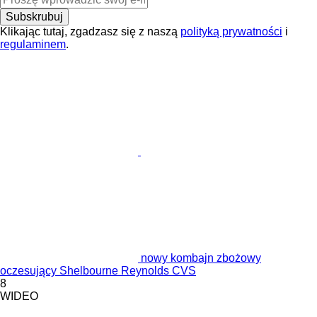
Subskrubuj
Klikając tutaj, zgadzasz się z naszą
polityką prywatności
i
regulaminem
.
nowy kombajn zbożowy
oczesujący Shelbourne Reynolds CVS
8
WIDEO