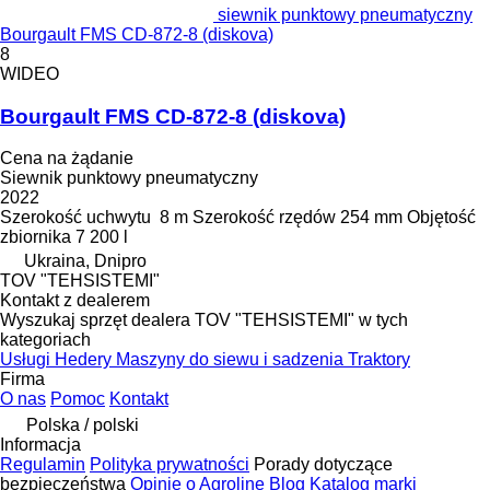
siewnik punktowy pneumatyczny
Bourgault FMS CD-872-8 (diskova)
8
WIDEO
Bourgault FMS CD-872-8 (diskova)
Cena na żądanie
Siewnik punktowy pneumatyczny
2022
Szerokość uchwytu
8 m
Szerokość rzędów
254 mm
Objętość
zbiornika
7 200 l
Ukraina, Dnipro
TOV "TEHSISTEMI"
Kontakt z dealerem
Wyszukaj sprzęt dealera TOV "TEHSISTEMI" w tych
kategoriach
Usługi
Hedery
Maszyny do siewu i sadzenia
Traktory
Firma
O nas
Pomoc
Kontakt
Polska / polski
Informacja
Regulamin
Polityka prywatności
Porady dotyczące
bezpieczeństwa
Opinie o Agroline
Blog
Katalog marki