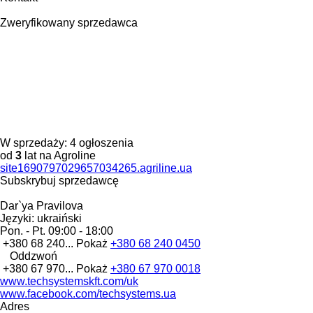
Zweryfikowany sprzedawca
W sprzedaży:
4 ogłoszenia
od
3
lat na Agroline
site1690797029657034265.agriline.ua
Subskrybuj sprzedawcę
Dar`ya Pravilova
Języki:
ukraiński
Pon. - Pt.
09:00 - 18:00
+380 68 240...
Pokaż
+380 68 240 0450
Oddzwoń
+380 67 970...
Pokaż
+380 67 970 0018
www.techsystemskft.com/uk
www.facebook.com/techsystems.ua
Adres