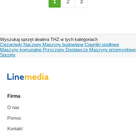
2
3
1
Wyszukaj sprzęt dealera THZ w tych kategoriach
Ciężarówki
Naczepy
Maszyny budowlane
Ciągniki siodłowe
Maszyny komunalne
Przyczepy
Dostawcze
Maszyny przemysłowe
Sprzęty
Firma
O nas
Pomoc
Kontakt