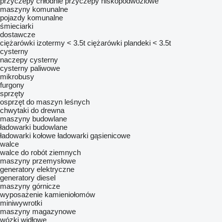
przyczepy chłodnie
przyczepy niskopodwoziowe
maszyny komunalne
pojazdy komunalne
śmieciarki
dostawcze
ciężarówki izotermy < 3.5t
ciężarówki plandeki < 3.5t
cysterny
naczepy cysterny
cysterny paliwowe
mikrobusy
furgony
sprzęty
osprzęt do maszyn leśnych
chwytaki do drewna
maszyny budowlane
ładowarki budowlane
ładowarki kołowe
ładowarki gąsienicowe
walce
walce do robót ziemnych
maszyny przemysłowe
generatory elektryczne
generatory diesel
maszyny górnicze
wyposażenie kamieniołomów
miniwywrotki
maszyny magazynowe
wózki widłowe