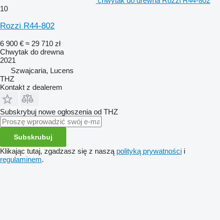
chwytak do drewna Rozzi R44-802
10
Rozzi R44-802
6 900 €
≈ 29 710 zł
Chwytak do drewna
2021
Szwajcaria, Lucens
THZ
Kontakt z dealerem
Subskrybuj nowe ogłoszenia od THZ
Subskrubuj
Klikając tutaj, zgadzasz się z naszą
polityką prywatności
i
regulaminem
.