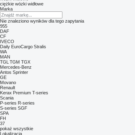
ciężkie wózki widłowe
Marka
Nie znaleziono wyników dla tego zapytania
955
DAF
CF
IVECO
Daily
EuroCargo
Stralis
WA
MAN
TGL
TGM
TGX
Mercedes-Benz
Antos
Sprinter
GE
Movano
Renault
Kerax
Premium
T-series
Scania
P-series
R-series
S-series
SGF
SPA
FH
37
pokaż wszystkie
Lokalizacja