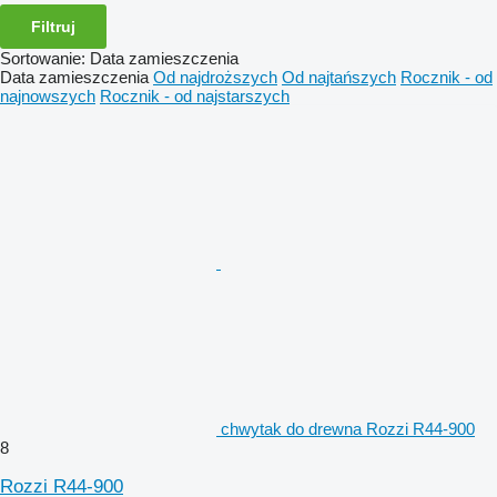
Filtruj
Sortowanie
:
Data zamieszczenia
Data zamieszczenia
Od najdroższych
Od najtańszych
Rocznik - od
najnowszych
Rocznik - od najstarszych
chwytak do drewna Rozzi R44-900
8
Rozzi R44-900