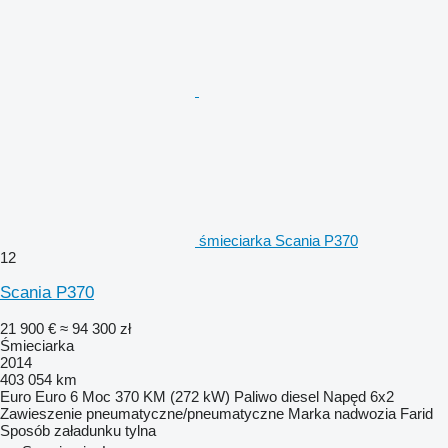
śmieciarka Scania P370
12
Scania P370
21 900 €
≈ 94 300 zł
Śmieciarka
2014
403 054 km
Euro
Euro 6
Moc
370 KM (272 kW)
Paliwo
diesel
Napęd
6x2
Zawieszenie
pneumatyczne/pneumatyczne
Marka nadwozia
Farid
Sposób załadunku
tylna