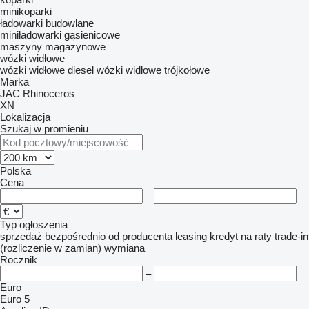
minikoparki
ładowarki budowlane
miniładowarki gąsienicowe
maszyny magazynowe
wózki widłowe
wózki widłowe diesel
wózki widłowe trójkołowe
Marka
JAC
Rhinoceros
XN
Lokalizacja
Szukaj w promieniu
Polska
Cena
–
Typ ogłoszenia
sprzedaż
bezpośrednio od producenta
leasing
kredyt
na raty
trade-in
(rozliczenie w zamian)
wymiana
Rocznik
–
Euro
Euro 5