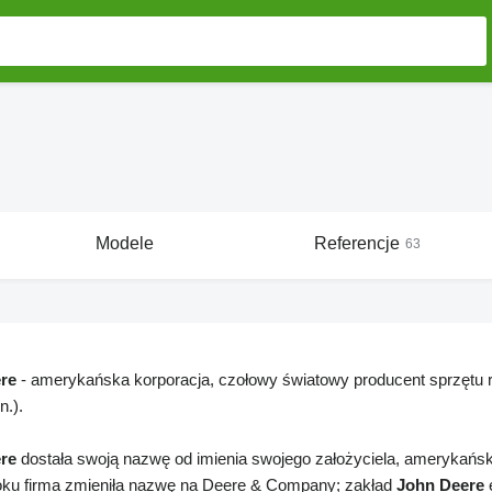
Modele
Referencje
63
re
- amerykańska korporacja, czołowy światowy producent sprzętu r
n.).
re
dostała swoją nazwę od imienia swojego założyciela, amerykańsk
ku firma zmieniła nazwę na Deere & Company; zakład
John Deere
e