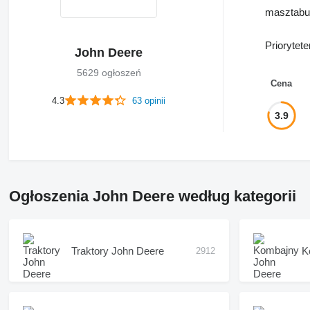
masztabu.
Prioryte
John Deere
5629 ogłoszeń
Cena
4.3
63 opinii
3.9
Ogłoszenia John Deere według kategorii
Traktory John Deere
K
2912