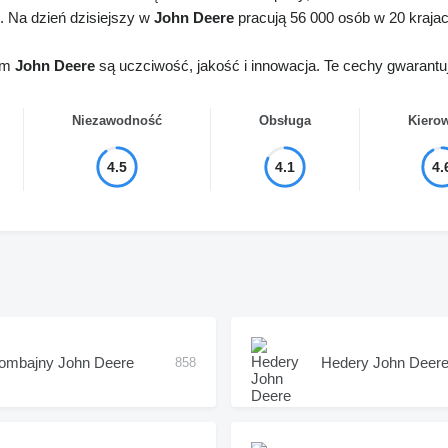
 Na dzień dzisiejszy w
John Deere
pracują 56 000 osób w 20 krajac
tem
John Deere
są uczciwość, jakość i innowacja. Te cechy gwarantują
Niezawodność
Obsługa
Kiero
4.5
4.1
4.
ombajny John Deere
Hedery John Deer
858