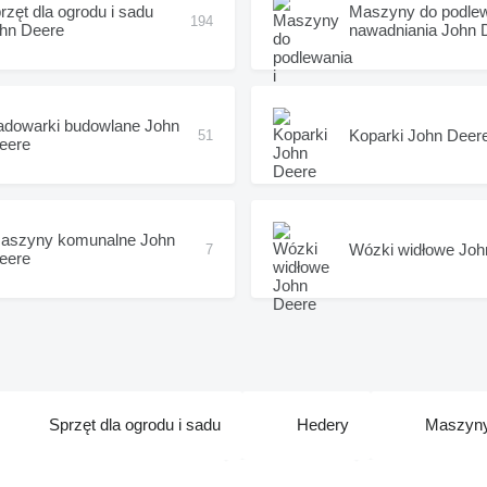
rzęt dla ogrodu i sadu
Maszyny do podlew
194
hn Deere
nawadniania John 
adowarki budowlane John
Koparki John Deer
51
eere
aszyny komunalne John
Wózki widłowe Joh
7
eere
Sprzęt dla ogrodu i sadu
Hedery
Maszyny 