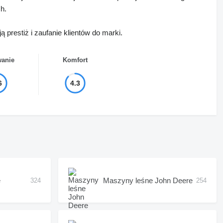
h.
 prestiż i zaufanie klientów do marki.
wanie
Komfort
6
4.3
e
Maszyny leśne John Deere
324
254