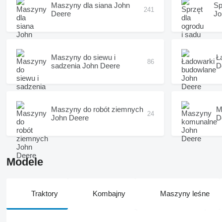
Maszyny dla siana John
Sp
241
Deere
Jo
Maszyny do siewu i
Ł
86
sadzenia John Deere
D
Maszyny do robót ziemnych
M
24
John Deere
D
Modele
Traktory
Kombajny
Maszyny leśne