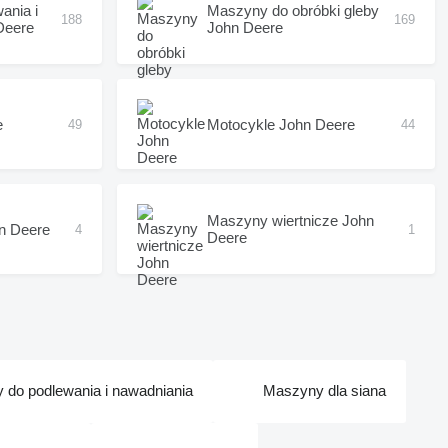
ania i
Maszyny do obróbki gleby
188
169
Deere
John Deere
e
Motocykle John Deere
49
44
Maszyny wiertnicze John
n Deere
4
1
Deere
do podlewania i nawadniania
Maszyny dla siana