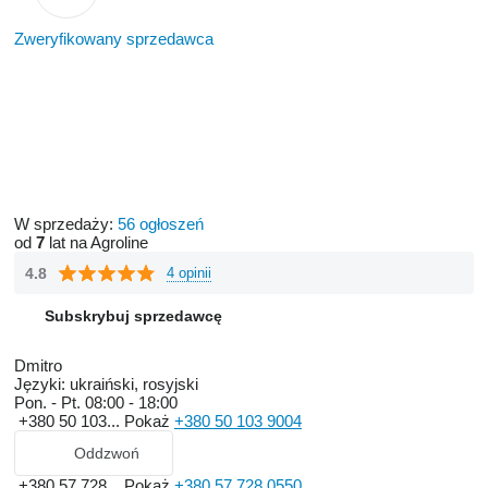
Zweryfikowany sprzedawca
W sprzedaży:
56 ogłoszeń
od
7
lat na Agroline
4.8
4 opinii
Subskrybuj sprzedawcę
Dmitro
Języki:
ukraiński, rosyjski
Pon. - Pt.
08:00 - 18:00
+380 50 103...
Pokaż
+380 50 103 9004
Oddzwoń
+380 57 728...
Pokaż
+380 57 728 0550