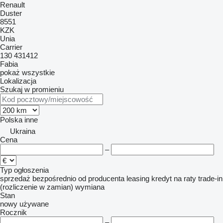
Renault
Duster
8551
KZK
Unia
Carrier
130
431412
Fabia
pokaż wszystkie
Lokalizacja
Szukaj w promieniu
Polska
inne
Ukraina
Cena
–
Typ ogłoszenia
sprzedaż
bezpośrednio od producenta
leasing
kredyt
na raty
trade-in
(rozliczenie w zamian)
wymiana
Stan
nowy
używane
Rocznik
–