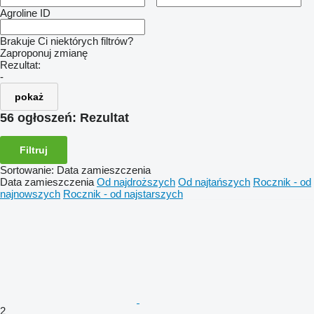
Agroline ID
Brakuje Ci niektórych filtrów?
Zaproponuj zmianę
Rezultat:
-
pokaż
56 ogłoszeń:
Rezultat
Filtruj
Sortowanie
:
Data zamieszczenia
Data zamieszczenia
Od najdroższych
Od najtańszych
Rocznik - od
najnowszych
Rocznik - od najstarszych
2