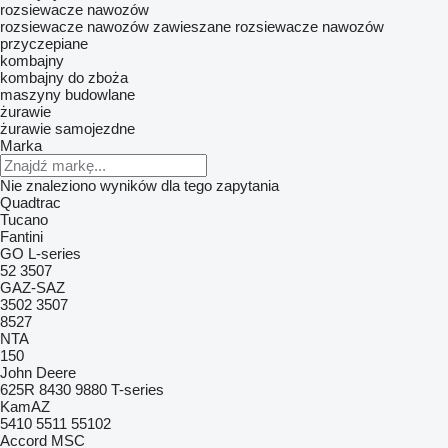
rozsiewacze nawozów
rozsiewacze nawozów zawieszane
rozsiewacze nawozów
przyczepiane
kombajny
kombajny do zboża
maszyny budowlane
żurawie
żurawie samojezdne
Marka
Nie znaleziono wyników dla tego zapytania
Quadtrac
Tucano
Fantini
GO
L-series
52
3507
GAZ-SAZ
3502
3507
8527
NTA
150
John Deere
625R
8430
9880
T-series
KamAZ
5410
5511
55102
Accord
MSC