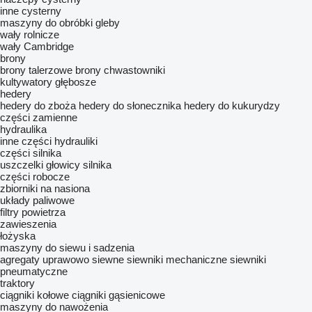
inne cysterny
maszyny do obróbki gleby
wały rolnicze
wały Cambridge
brony
brony talerzowe
brony chwastowniki
kultywatory
głębosze
hedery
hedery do zboża
hedery do słonecznika
hedery do kukurydzy
części zamienne
hydraulika
inne części hydrauliki
części silnika
uszczelki głowicy silnika
części robocze
zbiorniki na nasiona
układy paliwowe
filtry powietrza
zawieszenia
łożyska
maszyny do siewu i sadzenia
agregaty uprawowo siewne
siewniki mechaniczne
siewniki
pneumatyczne
traktory
ciągniki kołowe
ciągniki gąsienicowe
maszyny do nawożenia