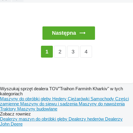
Następna
2
3
4
1
Wyszukaj sprzęt dealera TOV"Traihon Farminh Kharkiv" w tych
kategoriach
Maszyny do obróbki gleby
Hedery
Ciężarówki
Samochody
Części
zamienne
Maszyny do siewu i sadzenia
Maszyny do nawożenia
Traktory
Maszyny budowlane
Zobacz rowniez
Dealerzy maszyn do obróbki gleby
Dealerzy hederów
Dealerzy
John Deere