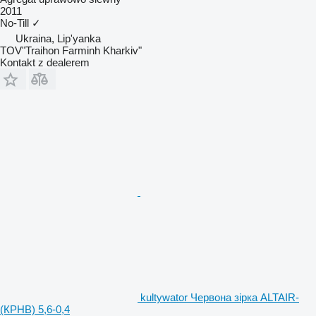
2011
No-Till
✓
Ukraina, Lip'yanka
TOV"Traihon Farminh Kharkiv"
Kontakt z dealerem
kultywator Червона зірка ALTAIR-
(КРНВ) 5,6-0,4