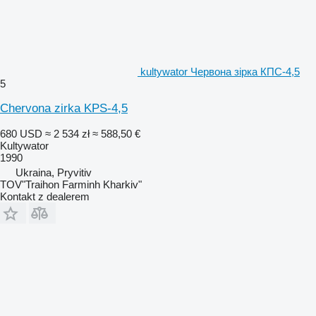
kultywator Червона зірка КПС-4,5
5
Chervona zirka KPS-4,5
680 USD
≈ 2 534 zł
≈ 588,50 €
Kultywator
1990
Ukraina, Pryvitiv
TOV"Traihon Farminh Kharkiv"
Kontakt z dealerem