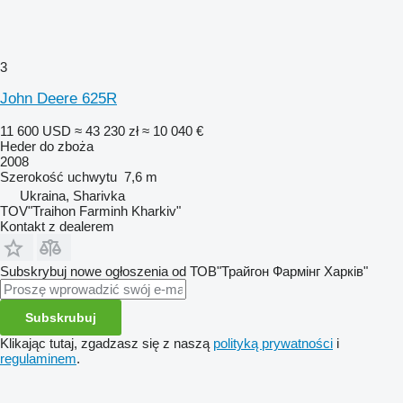
3
John Deere 625R
11 600 USD
≈ 43 230 zł
≈ 10 040 €
Heder do zboża
2008
Szerokość uchwytu
7,6 m
Ukraina, Sharivka
TOV"Traihon Farminh Kharkiv"
Kontakt z dealerem
Subskrybuj nowe ogłoszenia od ТОВ"Трайгон Фармінг Харків"
Subskrubuj
Klikając tutaj, zgadzasz się z naszą
polityką prywatności
i
regulaminem
.