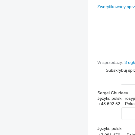
Zweryfikowany spr
W sprzedaży:
3 ogł
Subskrybuj sp
Sergei Chudaev
Języki:
polski, rosyj
+48 692 52...
Pok
Języki:
polski
+7 981 470-...
Pok