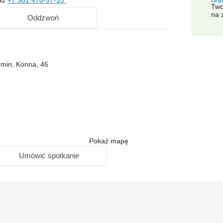
Two
na 
Oddzwoń
omin, Konna, 46
Pokaż mapę
Umówić spotkanie