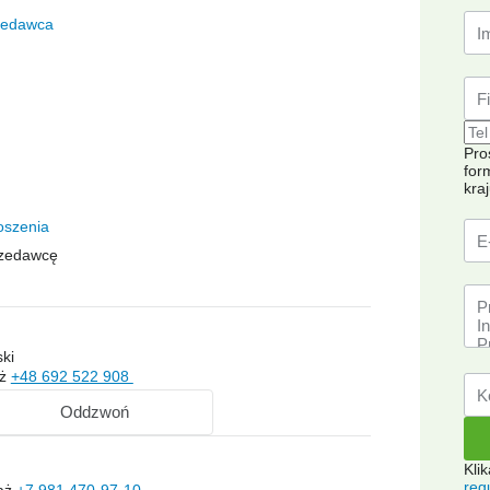
zedawca
Pro
for
kra
oszenia
rzedawcę
ski
aż
+48 692 522 908
Oddzwoń
Kli
reg
aż
+7 981 470-97-10