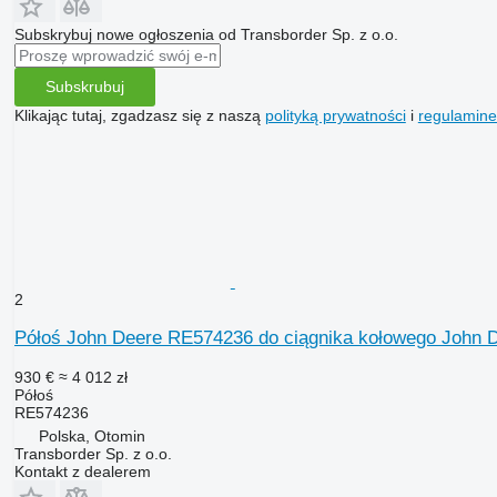
Subskrybuj nowe ogłoszenia od Transborder Sp. z o.o.
Subskrubuj
Klikając tutaj, zgadzasz się z naszą
polityką prywatności
i
regulamin
2
Półoś John Deere RE574236 do ciągnika kołowego John D
930 €
≈ 4 012 zł
Półoś
RE574236
Polska, Otomin
Transborder Sp. z o.o.
Kontakt z dealerem