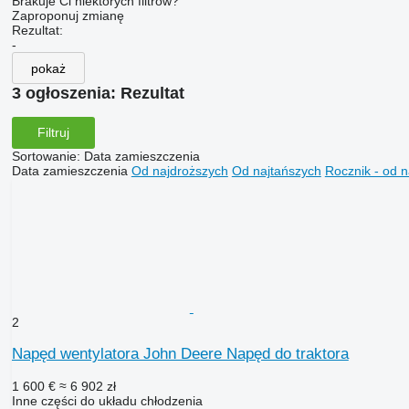
Brakuje Ci niektórych filtrów?
Zaproponuj zmianę
Rezultat:
-
pokaż
3 ogłoszenia:
Rezultat
Filtruj
Sortowanie
:
Data zamieszczenia
Data zamieszczenia
Od najdroższych
Od najtańszych
Rocznik - od 
2
Napęd wentylatora John Deere Napęd do traktora
1 600 €
≈ 6 902 zł
Inne części do układu chłodzenia