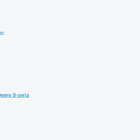
em
.
eere 8-seria