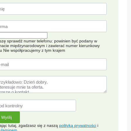
szę sprawdź numer telefonu: powinien być podany w
macie międzynarodowym i zawierać numer kierunkowy
ju
Nie współpracujemy z tym krajem
kając tutaj, zgadzasz się z naszą
polityką prywatności
i
ulaminem
.