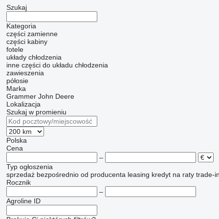
Szukaj
Kategoria
części zamienne
części kabiny
fotele
układy chłodzenia
inne części do układu chłodzenia
zawieszenia
półosie
Marka
Grammer
John Deere
Lokalizacja
Szukaj w promieniu
Polska
Cena
–
Typ ogłoszenia
sprzedaż
bezpośrednio od producenta
leasing
kredyt
na raty
trade-i
Rocznik
–
Agroline ID