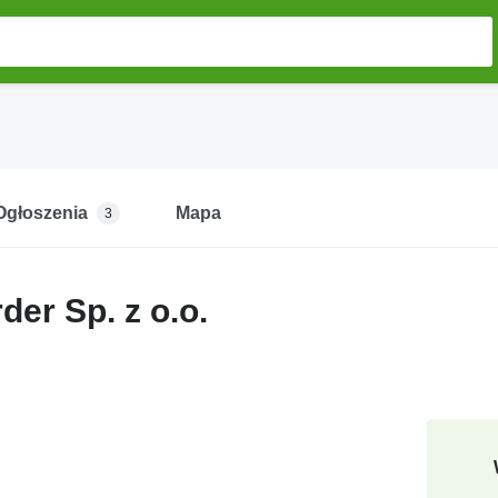
Ogłoszenia
Mapa
3
der Sp. z o.o.