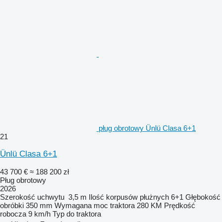
pług obrotowy Ünlü Clasa 6+1
21
Ünlü Clasa 6+1
43 700 €
≈ 188 200 zł
Pług obrotowy
2026
Szerokość uchwytu
3,5 m
Ilość korpusów płużnych
6+1
Głębokość
obróbki
350 mm
Wymagana moc traktora
280 KM
Prędkość
robocza
9 km/h
Typ
do traktora