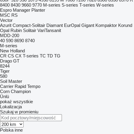
8400
8430
9660
9770
M-series
S-series
T-series
W-series
Espro
Manager
Planter
MSC
RS
Vector
Azurit
Compact-Solitair
Diamant
EurOpal
Gigant
Kompaktor
Korund
Opal
Rubin
Solitair
VariTansanit
MDD-200
40
590
8690
8740
M-series
New Holland
CR
CS
CX
T-series
TC
TD
TG
Drago GT
8244
Tiger
580
Soil Master
Carrier
Rapid
Tempo
Corn Champion
Ünlü
pokaż wszystkie
Lokalizacja
Szukaj w promieniu
Polska
inne