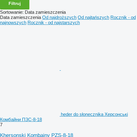
Filtruj
Sortowanie
:
Data zamieszczenia
Data zamieszczenia
Od najdroższych
Od najtańszych
Rocznik - od
najnowszych
Rocznik - od najstarszych
heder do słonecznika Херсонські
Комбайни ПЗС-8-18
7
Khersonski Kombainy PZS-8-18