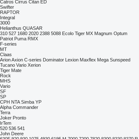
Catros
Cirrus
Citan
ED
Swifter
RAPTOR
Integral
3000
Helianthus
QUASAR
310
527
1680
2020
2388
5088
Ecolo Tiger
MX
Magnum
Optum
Patriot
Puma
RMX
F-series
MT
Claas
Arion
Axion
C-series
Dominator
Lexion
Maxflex
Mega
Sunspeed
Tucano
Vario
Xerion
Tiger Mate
Rock
MHS
Vario
SF
SP
CPH
NTA
Simba
YP
Alpha
Commander
Terra
Joker
Pronto
IrTem
520
536
541
John Deere
630F
920
930
1075
4930
6195 M
7000
7200
7820
8300
8330
8370 R