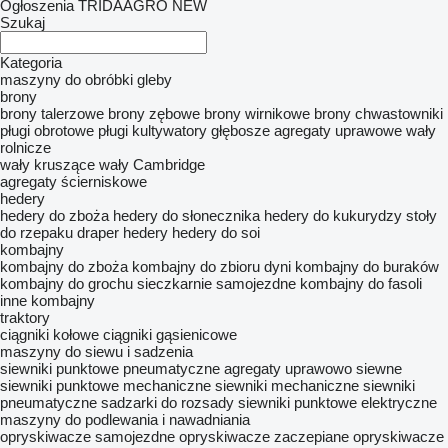
Ogłoszenia TRIDAAGRO NEW
Szukaj
Kategoria
maszyny do obróbki gleby
brony
brony talerzowe
brony zębowe
brony wirnikowe
brony chwastowniki
pługi obrotowe
pługi
kultywatory
głębosze
agregaty uprawowe
wały
rolnicze
wały kruszące
wały Cambridge
agregaty ścierniskowe
hedery
hedery do zboża
hedery do słonecznika
hedery do kukurydzy
stoły
do rzepaku
draper hedery
hedery do soi
kombajny
kombajny do zboża
kombajny do zbioru dyni
kombajny do buraków
kombajny do grochu
sieczkarnie samojezdne
kombajny do fasoli
inne kombajny
traktory
ciągniki kołowe
ciągniki gąsienicowe
maszyny do siewu i sadzenia
siewniki punktowe pneumatyczne
agregaty uprawowo siewne
siewniki punktowe mechaniczne
siewniki mechaniczne
siewniki
pneumatyczne
sadzarki do rozsady
siewniki punktowe elektryczne
maszyny do podlewania i nawadniania
opryskiwacze samojezdne
opryskiwacze zaczepiane
opryskiwacze