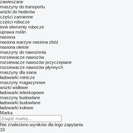
zawieszane
maszyny do transportu
wózki do hederów
części zamienne
części robocze
inne elementy robocze
uprawa roślin
nasiona
nasiona warzyw
nasiona zbóż
nasiona oleiste
maszyny do nawożenia
rozsiewacze nawozów
rozsiewacze nawozów przyczepiane
rozsiewacze nawozów płynnych
maszyny dla siana
ładowarki rolnicze
maszyny magazynowe
wózki widłowe
ładowarki teleskopowe
maszyny budowlane
ładowarki budowlane
ładowarki kołowe
Marka
Nie znaleziono wyników dla tego zapytania
10