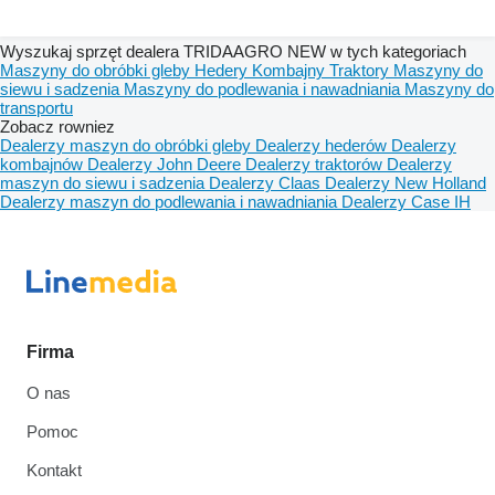
Wyszukaj sprzęt dealera TRIDAAGRO NEW w tych kategoriach
Maszyny do obróbki gleby
Hedery
Kombajny
Traktory
Maszyny do
siewu i sadzenia
Maszyny do podlewania i nawadniania
Maszyny do
transportu
Zobacz rowniez
Dealerzy maszyn do obróbki gleby
Dealerzy hederów
Dealerzy
kombajnów
Dealerzy John Deere
Dealerzy traktorów
Dealerzy
maszyn do siewu i sadzenia
Dealerzy Claas
Dealerzy New Holland
Dealerzy maszyn do podlewania i nawadniania
Dealerzy Case IH
Firma
O nas
Pomoc
Kontakt