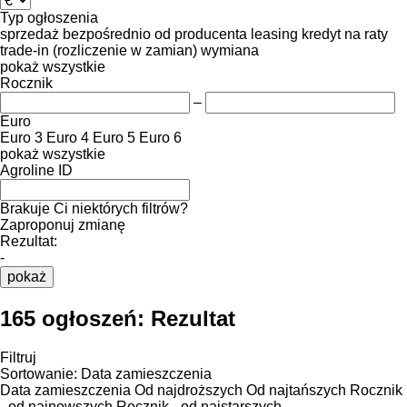
Typ ogłoszenia
sprzedaż
bezpośrednio od producenta
leasing
kredyt
na raty
trade-in (rozliczenie w zamian)
wymiana
pokaż wszystkie
Rocznik
–
Euro
Euro 3
Euro 4
Euro 5
Euro 6
pokaż wszystkie
Agroline ID
Brakuje Ci niektórych filtrów?
Zaproponuj zmianę
Rezultat:
-
pokaż
165 ogłoszeń:
Rezultat
Filtruj
Sortowanie
:
Data zamieszczenia
Data zamieszczenia
Od najdroższych
Od najtańszych
Rocznik
- od najnowszych
Rocznik - od najstarszych