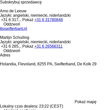
Subskrybuj sprzedawcę
Arno de Leeuw
Języki:
angielski, niemiecki, niderlandzki
+31 6 317...
Pokaż
+31 6 31780848
Oddzwoń
ttsswifterbant.nl
Martijn Schuiling
Języki:
angielski, niemiecki, niderlandzki
+31 6 265...
Pokaż
+31 6 26566311
Oddzwoń
Adres
Holandia, Flevoland, 8255 PA, Swifterband, De Kolk 29
Pokaż mapę
Lokalny czas dealera: 23:22 (CEST)