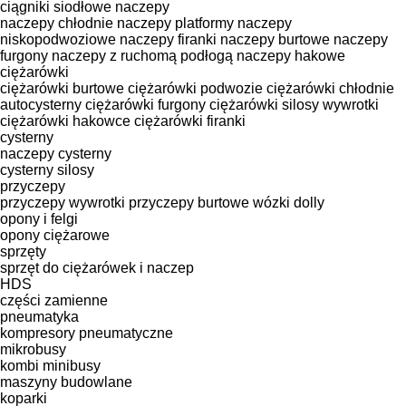
ciągniki siodłowe
naczepy
naczepy chłodnie
naczepy platformy
naczepy
niskopodwoziowe
naczepy firanki
naczepy burtowe
naczepy
furgony
naczepy z ruchomą podłogą
naczepy hakowe
ciężarówki
ciężarówki burtowe
ciężarówki podwozie
ciężarówki chłodnie
autocysterny
ciężarówki furgony
ciężarówki silosy
wywrotki
ciężarówki hakowce
ciężarówki firanki
cysterny
naczepy cysterny
cysterny silosy
przyczepy
przyczepy wywrotki
przyczepy burtowe
wózki dolly
opony i felgi
opony ciężarowe
sprzęty
sprzęt do ciężarówek i naczep
HDS
części zamienne
pneumatyka
kompresory pneumatyczne
mikrobusy
kombi minibusy
maszyny budowlane
koparki