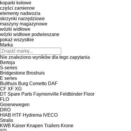
koparki kołowe
części zamienne
elementy nadwozia
skrzynki narzędziowe
maszyny magazynowe
wózki widłowe
wózki widłowe podwieszane
pokaż wszystkie
Marka
Nie znaleziono wyników dla tego zapytania
Bertoja
S-series
Bridgestone
Broshuis
E series
Bulthuis
Burg
Cometto
DAF
CF
XF
XG
DT Spare Parts
Faymonville
Feldbinder
Floor
FLO
Groenewegen
DRO
HIAB
HTF
Hydrema
IVECO
Stralis
KWB
Kaiser
Knapen Trailers
Krone
SD