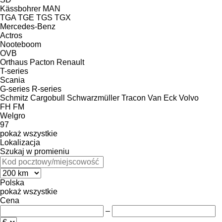
Kässbohrer
MAN
TGA
TGE
TGS
TGX
Mercedes-Benz
Actros
Nooteboom
OVB
Orthaus
Pacton
Renault
T-series
Scania
G-series
R-series
Schmitz Cargobull
Schwarzmüller
Tracon
Van Eck
Volvo
FH
FM
Welgro
97
pokaż wszystkie
Lokalizacja
Szukaj w promieniu
Polska
pokaż wszystkie
Cena
–