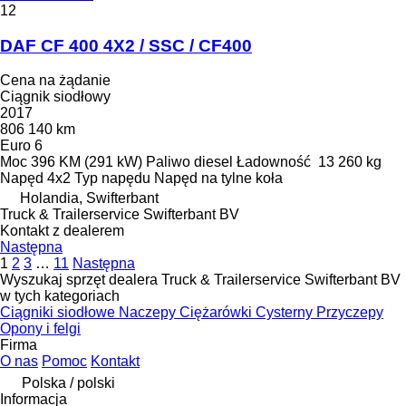
12
DAF CF 400 4X2 / SSC / CF400
Cena na żądanie
Ciągnik siodłowy
2017
806 140 km
Euro 6
Moc
396 KM (291 kW)
Paliwo
diesel
Ładowność
13 260 kg
Napęd
4x2
Typ napędu
Napęd na tylne koła
Holandia, Swifterbant
Truck & Trailerservice Swifterbant BV
Kontakt z dealerem
Następna
1
2
3
…
11
Następna
Wyszukaj sprzęt dealera Truck & Trailerservice Swifterbant BV
w tych kategoriach
Ciągniki siodłowe
Naczepy
Ciężarówki
Cysterny
Przyczepy
Opony i felgi
Firma
O nas
Pomoc
Kontakt
Polska / polski
Informacja