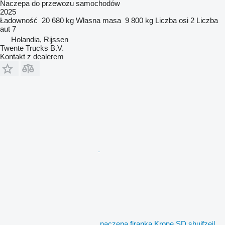
Naczepa do przewozu samochodów
2025
Ładowność
20 680 kg
Własna masa
9 800 kg
Liczba osi
2
Liczba
aut
7
Holandia, Rijssen
Twente Trucks B.V.
Kontakt z dealerem
naczepa firanka Krone SD shuifzeil