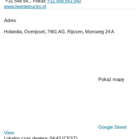
+31 548 54...
Pokaż
+31 548 543 540
www.twentetrucks.nl
Adres
Holandia, Overijssel, 7461 AG, Rijssen, Morsweg 24 A
Pokaż mapę
Google Street
View
Lokalny czas dealera: 04:43 (CEST)