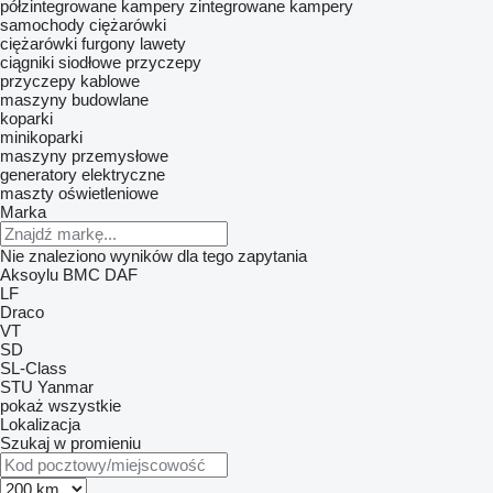
półzintegrowane kampery
zintegrowane kampery
samochody
ciężarówki
ciężarówki furgony
lawety
ciągniki siodłowe
przyczepy
przyczepy kablowe
maszyny budowlane
koparki
minikoparki
maszyny przemysłowe
generatory elektryczne
maszty oświetleniowe
Marka
Nie znaleziono wyników dla tego zapytania
Aksoylu
BMC
DAF
LF
Draco
VT
SD
SL-Class
STU
Yanmar
pokaż wszystkie
Lokalizacja
Szukaj w promieniu