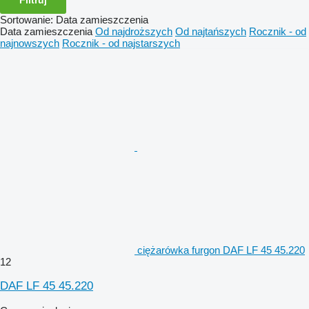
Sortowanie
:
Data zamieszczenia
Data zamieszczenia
Od najdroższych
Od najtańszych
Rocznik - od
najnowszych
Rocznik - od najstarszych
ciężarówka furgon DAF LF 45 45.220
12
DAF LF 45 45.220