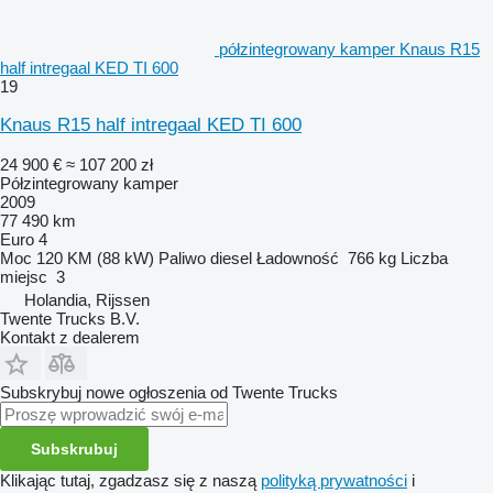
półzintegrowany kamper Knaus R15
half intregaal KED TI 600
19
Knaus R15 half intregaal KED TI 600
24 900 €
≈ 107 200 zł
Półzintegrowany kamper
2009
77 490 km
Euro 4
Moc
120 KM (88 kW)
Paliwo
diesel
Ładowność
766 kg
Liczba
miejsc
3
Holandia, Rijssen
Twente Trucks B.V.
Kontakt z dealerem
Subskrybuj nowe ogłoszenia od Twente Trucks
Subskrubuj
Klikając tutaj, zgadzasz się z naszą
polityką prywatności
i