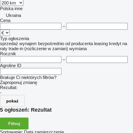
Polska
inne
Ukraina
Cena
–
Typ ogłoszenia
sprzedaż
wynajem
bezpośrednio od producenta
leasing
kredyt
na
raty
trade-in (rozliczenie w zamian)
wymiana
Rocznik
–
Agroline ID
Brakuje Ci niektórych filtrów?
Zaproponuj zmianę
Rezultat:
-
pokaż
5 ogłoszeń:
Rezultat
Filtruj
Sortowanie
:
Data zamieszczenia