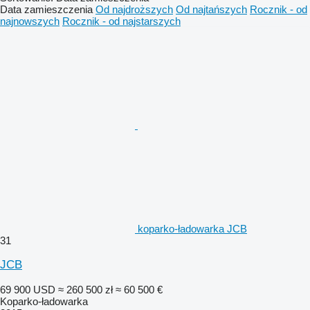
Data zamieszczenia
Od najdroższych
Od najtańszych
Rocznik - od
najnowszych
Rocznik - od najstarszych
koparko-ładowarka JCB
31
JCB
69 900 USD
≈ 260 500 zł
≈ 60 500 €
Koparko-ładowarka