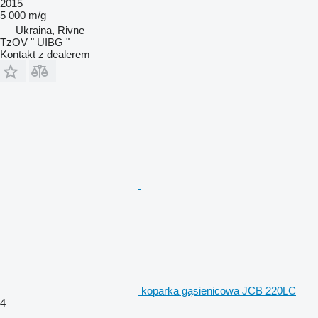
2015
5 000 m/g
Ukraina, Rivne
TzOV " UIBG "
Kontakt z dealerem
koparka gąsienicowa JCB 220LC
4