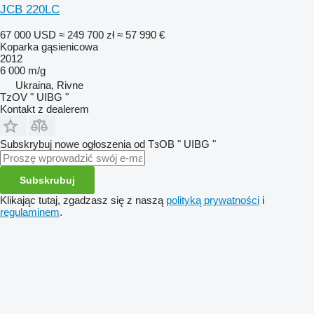
JCB 220LC
67 000 USD
≈ 249 700 zł
≈ 57 990 €
Koparka gąsienicowa
2012
6 000 m/g
Ukraina, Rivne
TzOV " UIBG "
Kontakt z dealerem
Subskrybuj nowe ogłoszenia od ТзОВ " UIBG "
Subskrubuj
Klikając tutaj, zgadzasz się z naszą
polityką prywatności
i
regulaminem
.