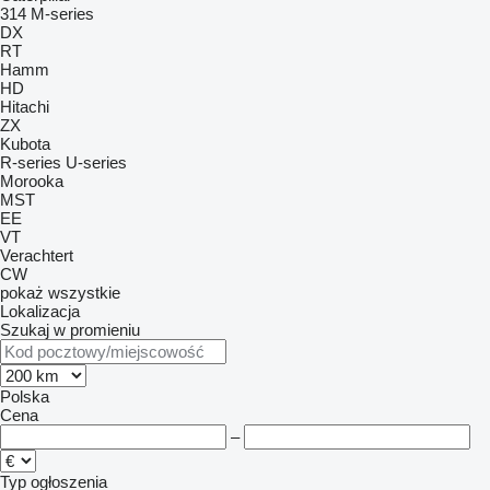
314
M-series
DX
RT
Hamm
HD
Hitachi
ZX
Kubota
R-series
U-series
Morooka
MST
EE
VT
Verachtert
CW
pokaż wszystkie
Lokalizacja
Szukaj w promieniu
Polska
Cena
–
Typ ogłoszenia