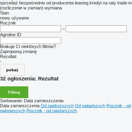
sprzedaż
bezpośrednio od producenta
leasing
kredyt
na raty
trade-in
(rozliczenie w zamian)
wymiana
Stan
nowy
używane
Rocznik
–
Agroline ID
Brakuje Ci niektórych filtrów?
Zaproponuj zmianę
Rezultat:
-
pokaż
32 ogłoszenia:
Rezultat
Filtruj
Sortowanie
:
Data zamieszczenia
Data zamieszczenia
Od najdroższych
Od najtańszych
Rocznik - od
najnowszych
Rocznik - od najstarszych