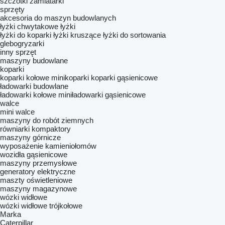
szczotki zamiatarki
sprzęty
akcesoria do maszyn budowlanych
łyżki chwytakowe
łyżki
łyżki do koparki
łyżki kruszące
łyżki do sortowania
glebogryzarki
inny sprzęt
maszyny budowlane
koparki
koparki kołowe
minikoparki
koparki gąsienicowe
ładowarki budowlane
ładowarki kołowe
miniładowarki gąsienicowe
walce
mini walce
maszyny do robót ziemnych
równiarki
kompaktory
maszyny górnicze
wyposażenie kamieniołomów
wozidła gąsienicowe
maszyny przemysłowe
generatory elektryczne
maszty oświetleniowe
maszyny magazynowe
wózki widłowe
wózki widłowe trójkołowe
Marka
Caterpillar