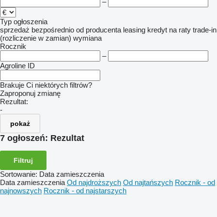
–
Typ ogłoszenia
sprzedaż
bezpośrednio od producenta
leasing
kredyt
na raty
trade-in
(rozliczenie w zamian)
wymiana
Rocznik
–
Agroline ID
Brakuje Ci niektórych filtrów?
Zaproponuj zmianę
Rezultat:
-
pokaż
7 ogłoszeń:
Rezultat
Filtruj
Sortowanie
:
Data zamieszczenia
Data zamieszczenia
Od najdroższych
Od najtańszych
Rocznik - od
najnowszych
Rocznik - od najstarszych