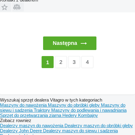
Następna
2
3
4
1
Wyszukaj sprzęt dealera Vitagro w tych kategoriach
Maszyny do nawożenia
Maszyny do obróbki gleby
Maszyny do
siewu i sadzenia
Traktory
Maszyny do podlewania i nawadniania
Sprzęt do przetwarzania ziarna
Hedery
Kombajny
Zobacz rowniez
Dealerzy maszyn do nawożenia
Dealerzy maszyn do obróbki gleby
Dealerzy John Deere
Dealerzy maszyn do siewu i sadzenia