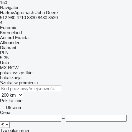
150
Navigator
HarkovAgromash
John Deere
512
980
4710
8330
8430
8520
4
Euromix
Kverneland
Accord
Exacta
Allrounder
Diamant
PLN
5-35
Unia
MX
RCW
pokaż wszystkie
Lokalizacja
Szukaj w promieniu
Polska
inne
Ukraina
Cena
–
Typ ogłoszenia