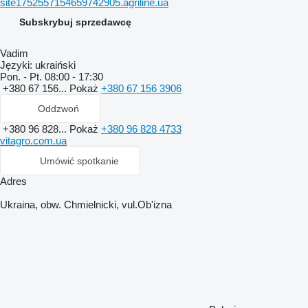
site1752557154659742905.agriline.ua
Subskrybuj sprzedawcę
Vadim
Języki:
ukraiński
Pon. - Pt.
08:00 - 17:30
+380 67 156...
Pokaż
+380 67 156 3906
Oddzwoń
+380 96 828...
Pokaż
+380 96 828 4733
vitagro.com.ua
Umówić spotkanie
Adres
Ukraina, obw. Chmielnicki, vul.Ob'izna