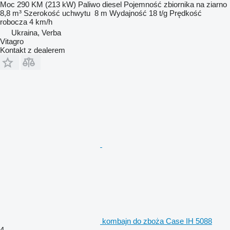
Moc
290 KM (213 kW)
Paliwo
diesel
Pojemność zbiornika na ziarno
8,8 m³
Szerokość uchwytu
8 m
Wydajność
18 t/g
Prędkość
robocza
4 km/h
Ukraina, Verba
Vitagro
Kontakt z dealerem
kombajn do zboża Case IH 5088
4