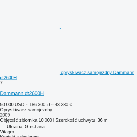
opryskiwacz samojezdny Dammann
dt2600H
7
Dammann dt2600H
50 000 USD
≈ 186 300 zł
≈ 43 280 €
Opryskiwacz samojezdny
2009
Objętość zbiornika
10 000 l
Szerokość uchwytu
36 m
Ukraina, Grechana
Vitagro
Kontakt z dealerem