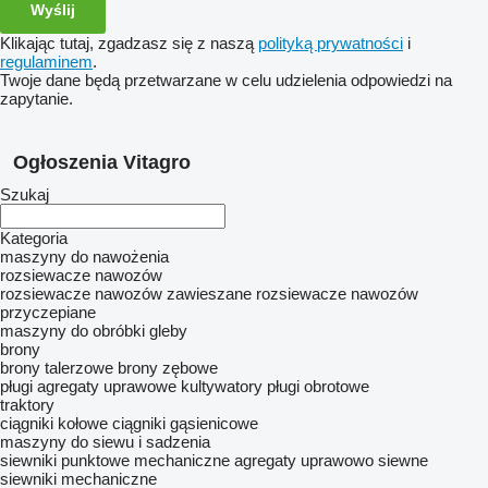
Klikając tutaj, zgadzasz się z naszą
polityką prywatności
i
regulaminem
.
Twoje dane będą przetwarzane w celu udzielenia odpowiedzi na
zapytanie.
Ogłoszenia Vitagro
Szukaj
Kategoria
maszyny do nawożenia
rozsiewacze nawozów
rozsiewacze nawozów zawieszane
rozsiewacze nawozów
przyczepiane
maszyny do obróbki gleby
brony
brony talerzowe
brony zębowe
pługi
agregaty uprawowe
kultywatory
pługi obrotowe
traktory
ciągniki kołowe
ciągniki gąsienicowe
maszyny do siewu i sadzenia
siewniki punktowe mechaniczne
agregaty uprawowo siewne
siewniki mechaniczne