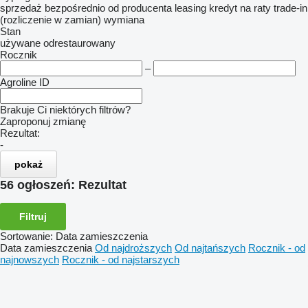
sprzedaż
bezpośrednio od producenta
leasing
kredyt
na raty
trade-in
(rozliczenie w zamian)
wymiana
Stan
używane
odrestaurowany
Rocznik
–
Agroline ID
Brakuje Ci niektórych filtrów?
Zaproponuj zmianę
Rezultat:
-
pokaż
56 ogłoszeń:
Rezultat
Filtruj
Sortowanie
:
Data zamieszczenia
Data zamieszczenia
Od najdroższych
Od najtańszych
Rocznik - od
najnowszych
Rocznik - od najstarszych