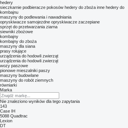
hedery
sieczkarnie
podbieracze pokosów
hedery do zboża
inne hedery do
kombajnu
maszyny do podlewania i nawadniania
opryskiwacze samojezdne
opryskiwacze zaczepiane
sprzęt do przetwarzania ziarna
siewniki zbożowe
kombajny
kombajny do zboża
maszyny dla siana
prasy rolujące
urządzenia do hodowli zwierząt
urządzenia do hodowli zwierząt
wozy paszowe
pionowe mieszalniki paszy
maszyny budowlane
maszyny do robót ziemnych
równiarki
Marka
Nie znaleziono wyników dla tego zapytania
143
Case IH
5088
Quadtrac
Lexion
DT