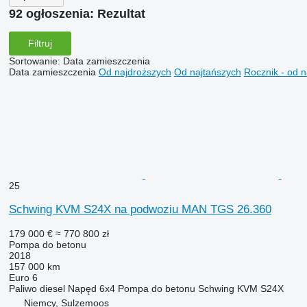
92 ogłoszenia:
Rezultat
Filtruj
Sortowanie
:
Data zamieszczenia
Data zamieszczenia
Od najdroższych
Od najtańszych
Rocznik - od 
25
Schwing KVM S24X na podwoziu MAN TGS 26.360
179 000 €
≈ 770 800 zł
Pompa do betonu
2018
157 000 km
Euro 6
Paliwo
diesel
Napęd
6x4
Pompa do betonu
Schwing KVM S24X
Niemcy, Sulzemoos