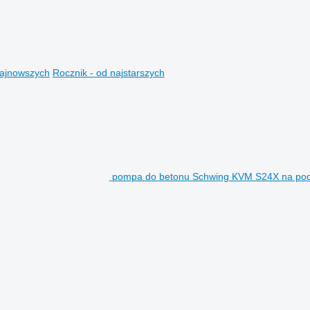
najnowszych
Rocznik - od najstarszych
pompa do betonu Schwing KVM S24X na po