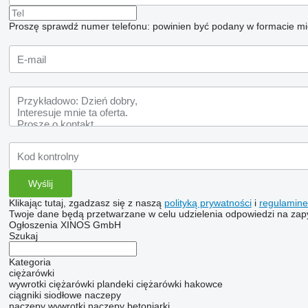
Proszę sprawdź numer telefonu: powinien być podany w formacie m
Klikając tutaj, zgadzasz się z naszą
polityką prywatności
i
regulamin
Twoje dane będą przetwarzane w celu udzielenia odpowiedzi na zapy
Ogłoszenia XINOS GmbH
Szukaj
Kategoria
ciężarówki
wywrotki
ciężarówki plandeki
ciężarówki hakowce
ciągniki siodłowe
naczepy
naczepy wywrotki
naczepy betoniarki