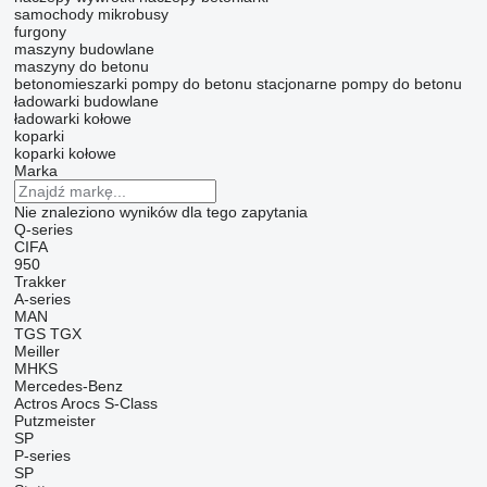
samochody
mikrobusy
furgony
maszyny budowlane
maszyny do betonu
betonomieszarki
pompy do betonu
stacjonarne pompy do betonu
ładowarki budowlane
ładowarki kołowe
koparki
koparki kołowe
Marka
Nie znaleziono wyników dla tego zapytania
Q-series
CIFA
950
Trakker
A-series
MAN
TGS
TGX
Meiller
MHKS
Mercedes-Benz
Actros
Arocs
S-Class
Putzmeister
SP
P-series
SP