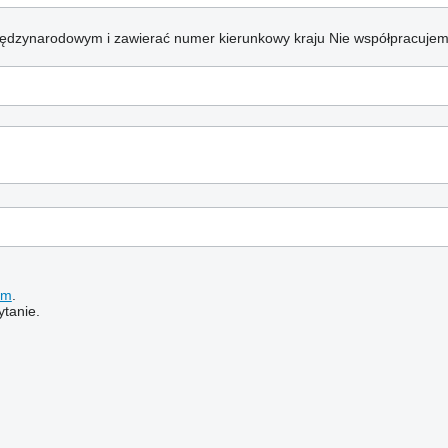
iędzynarodowym i zawierać numer kierunkowy kraju
Nie współpracujem
em
.
tanie.