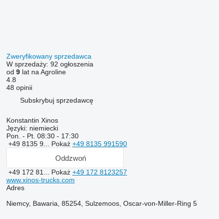
Zweryfikowany sprzedawca
W sprzedaży:
92 ogłoszenia
od
9
lat na Agroline
4.8
48 opinii
Subskrybuj sprzedawcę
Konstantin Xinos
Języki:
niemiecki
Pon. - Pt.
08:30 - 17:30
+49 8135 9...
Pokaż
+49 8135 991590
Oddzwoń
+49 172 81...
Pokaż
+49 172 8123257
www.xinos-trucks.com
Adres
Niemcy, Bawaria, 85254, Sulzemoos, Oscar-von-Miller-Ring 5