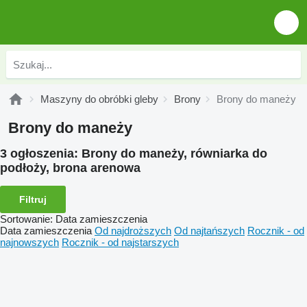
Maszyny do obróbki gleby
Brony
Brony do maneży
Brony do maneży
3 ogłoszenia:
Brony do maneży, równiarka do
podłoży, brona arenowa
Filtruj
Sortowanie
:
Data zamieszczenia
Data zamieszczenia
Od najdroższych
Od najtańszych
Rocznik - od
najnowszych
Rocznik - od najstarszych