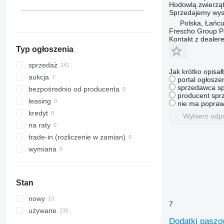
Hodowlą zwierząt
Sprzedajemy wyso
Polska, Łańcu
Frescho Group Po
Kontakt z dealer
Typ ogłoszenia
sprzedaż
Jak krótko opisał
aukcja
portal ogłosze
sprzedawca sp
bezpośrednio od producenta
producent sprz
leasing
nie ma popraw
kredyt
Wybierz odp
na raty
trade-in (rozliczenie w zamian)
wymiana
Stan
nowy
7
używane
Dodatki pasz