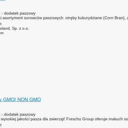
 - dodatek paszowy
i asortyment surowców paszowych: otręby kukurydziane (Corn Bran), za
t
land, Sp. z o.o.
em
wy GMO/ NON GMO
 - dodatek paszowy
wysokiej jakości pasza dla zwierząt! Frescho Group oferuje makuch sojo
t