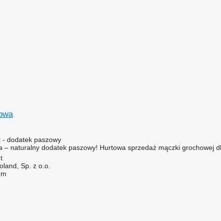
owa
 - dodatek paszowy
– naturalny dodatek paszowy! Hurtowa sprzedaż mączki grochowej dla:
t
land, Sp. z o.o.
em