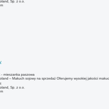
land, Sp. z o.o.
em
y
t - mieszanka paszowa
land – Makuch sojowy na sprzedaż Oferujemy wysokiej jakości makuch 
t
land, Sp. z o.o.
em