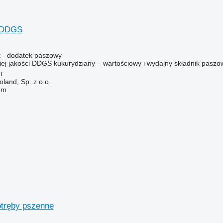
 DDGS
 - dodatek paszowy
ej jakości DDGS kukurydziany – wartościowy i wydajny składnik paszowy
t
land, Sp. z o.o.
em
tręby pszenne