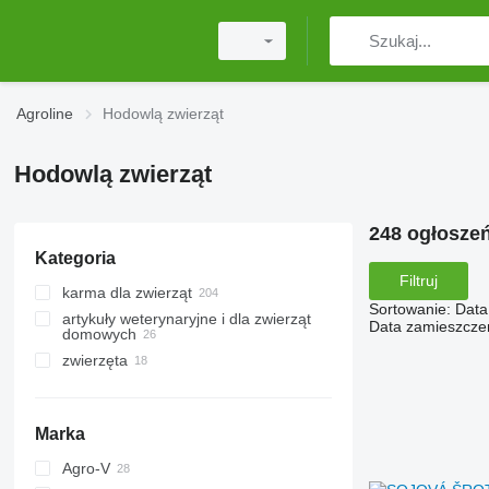
Agroline
Hodowlą zwierząt
Hodowlą zwierząt
248 ogłosze
Kategoria
Filtruj
karma dla zwierząt
Sortowanie
:
Data
artykuły weterynaryjne i dla zwierząt
mieszanki paszowe
Data zamieszcze
domowych
dodatki paszowe
zwierzęta
artykuły dla zwierząt
pasze roślinne
sprzęt weterynaryjny
pszczoły
premiksy
bydło
Marka
ptaki
Agro-V