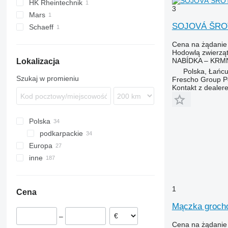
HK Rheintechnik
3
Mars
SOJOVÁ ŠRO
Schaeff
Cena na żądanie
Hodowlą zwierzą
NABÍDKA – KRMN
Lokalizacja
Polska, Łańcu
Szukaj w promieniu
Frescho Group Po
Kontakt z dealer
Polska
podkarpackie
Europa
Rzeszów
inne
Czechy
Szwecja
Ukraina
Estonia
1
Cena
Niemcy
Mączka groch
–
Cena na żądanie