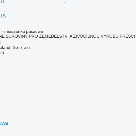
TA
t - mieszanka paszowa
É SUROVINY PRO ZEMĚDĚLSTVÍ A ŽIVOČIŠNOU VÝROBU FRESCHO G
t
land, Sp. z o.o.
em
owa