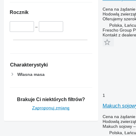
Cena na żądanie
Rocznik
Hodowlą zwierząt
Oferujemy szerok
Polska, Łańcu
–
Frescho Group Po
Kontakt z dealer
Charakterystyki
Własna masa
1
Brakuje Ci niektórych filtrów?
Makuch sojo
Zaproponuj zmianę
Cena na żądanie
Hodowlą zwierząt
Makuch sojowy – 
Polska, Łańcu