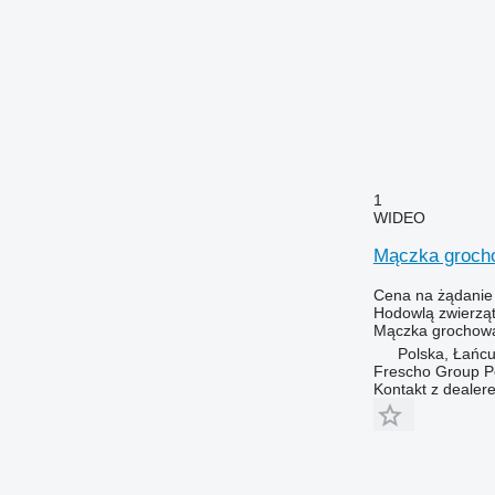
1
WIDEO
Mączka groch
Cena na żądanie
Hodowlą zwierząt
Mączka grochowa 
Polska, Łańcu
Frescho Group Po
Kontakt z dealer