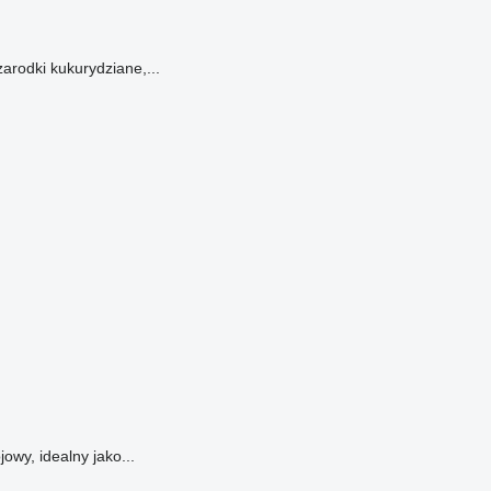
rodki kukurydziane,...
wy, idealny jako...