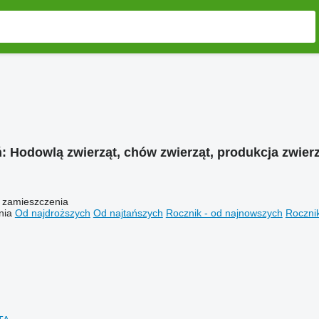
ń:
Hodowlą zwierząt, chów zwierząt, produkcja zwier
 zamieszczenia
nia
Od najdroższych
Od najtańszych
Rocznik - od najnowszych
Rocznik