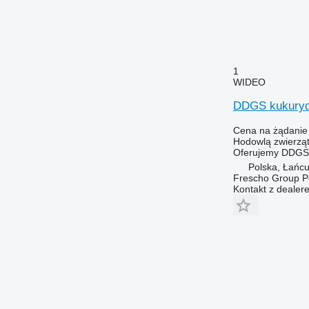
1
WIDEO
DDGS kukuryd
Cena na żądanie
Hodowlą zwierząt
Oferujemy DDGS ku
Polska, Łańcu
Frescho Group Po
Kontakt z dealer