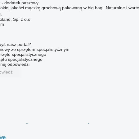
 - dodatek paszowy
kiej jakości mączkę grochową pakowaną w big bagi. Naturalne i wartoś
t
land, Sp. z o.o.
em
byś nasz portal?
niowy ze sprzętem specjalistycznym
rzętu specjalistycznego
ętu specjalistycznego
nej odpowiedzi
owiedź
owe