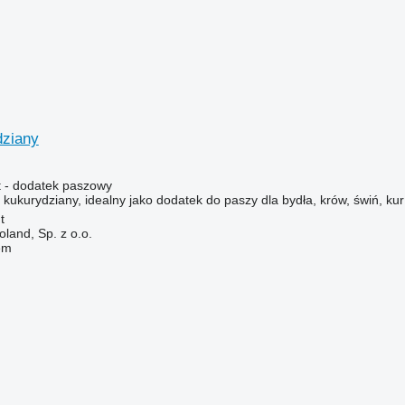
ziany
 - dodatek paszowy
kurydziany, idealny jako dodatek do paszy dla bydła, krów, świń, kur 
t
land, Sp. z o.o.
em