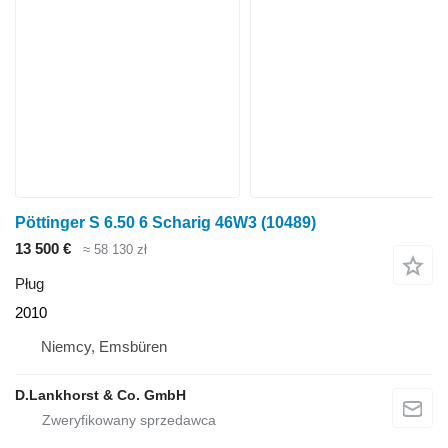
Pöttinger S 6.50 6 Scharig 46W3
(10489)
13 500 €
≈ 58 130 zł
Pług
2010
Niemcy, Emsbüren
D.Lankhorst & Co. GmbH