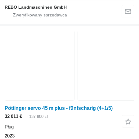
REBO Landmaschinen GmbH
Pöttinger servo 45 m plus - fünfscharig (4+1/5)
32 011 €
≈ 137 800 zł
Pług
2023