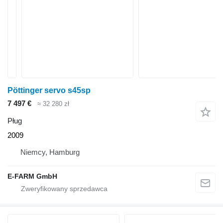
Pöttinger servo s45sp
7 497 €
≈ 32 280 zł
Pług
2009
Niemcy, Hamburg
E-FARM GmbH