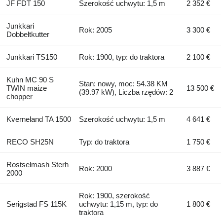
JF FDT 150
Szerokość uchwytu: 1,5 m
2 352 €
Junkkari
Rok: 2005
3 300 €
Dobbeltkutter
Junkkari TS150
Rok: 1900, typ: do traktora
2 100 €
Kuhn MC 90 S
Stan: nowy, moc: 54.38 KM
TWIN maize
13 500 €
(39.97 kW), Liczba rzędów: 2
chopper
Kverneland TA 1500
Szerokość uchwytu: 1,5 m
4 641 €
RECO SH25N
Typ: do traktora
1 750 €
Rostselmash Sterh
Rok: 2000
3 887 €
2000
Rok: 1900, szerokość
Serigstad FS 115K
uchwytu: 1,15 m, typ: do
1 800 €
traktora