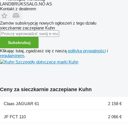
LANDBRUKSSALG.NO AS
Kontakt z dealerem
Zamów subskrypcję nowych ogłoszeń z tego działu
sieczkarnie zaczepiane
Kuhn
Subskrubuj
Klikając tutaj, zgadzasz się z naszą
polityką prywatności
i
regulaminem
.
Szczegóły dotyczące marki Kuhn
Ceny za sieczkarnie zaczepiane Kuhn
Claas JAGUAR 61
2 158 €
JF FCT 110
2 066 €