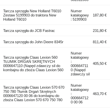
Tarcza sprzęgła New Holland T6010
Numer
Zestaw 5199903 do traktora New
katalogowy
187,80 €
Holland T6010
: 5199903
Tarcza sprzęgła do JCB Fastrac
231,80 €
Tarcza sprzęgła do John Deere 8345r
811,40 €
Numer
Tarcza sprzęgła Claas Lexion 560
katalogowy
TŁUMIK DRGAŃ SKRĘTNYCH
:
405,50 €
0006647110 (Napęd zdawczy sil do
000664711
kombajnu do zboża Claas Lexion 560
0 (Napęd
zdawczy sil
Numer
Tarcza sprzęgła Claas Lexion 570 670
katalogowy
750 780 Tłumik Drgań Skrętnych
:
463,70 €
0006647120 00 06 do kombajnu do
000664712
zboża Claas Lexion 570 670 750 780
0 00 06