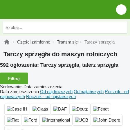
Części zamienne
Transmisje
Tarczy sprzęgła
Tarczy sprzęgła do maszyn rolniczych
592 ogłoszenia:
Tarczy sprzęgła, talerz sprzęgła
Filtruj
Sortowanie
:
Data zamieszczenia
Data zamieszczenia
Od najdroższych
Od najtańszych
Rocznik - od
najnowszych
Rocznik - od najstarszych