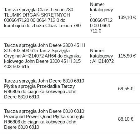
Numer
Tarcza sprzęgła Claas Lexion 780
katalogowy
TŁUMIK DRGAŃ SKRĘTNYCH
:
139,10 €
0006647120 00 0664 712 0 do
000664712
kombajnu do zboża Claas Lexion 780
0 00 0664
712 0
Tarcza sprzęgła John Deere 3300 45 IH
315 403 503 615 Tarcz Sprzęgła
Numer
Oryginał AH214072 AH64 do ciągnika
katalogowy
115,90 €
kołowego John Deere 3300 45 IH 315
: AH214072
403 503 615
Tarcza sprzęgła John Deere 6810 6910
Płytka sprzęgła Przekładka Tarczy
69,55 €
R96805 do ciągnika kołowego John
Deere 6810 6910
Tarcza sprzęgła John Deere 6810 6910
Powrquad Power Quad Płytka sprzęgła
88,10 €
R96806 do ciągnika kołowego John
Deere 6810 6910