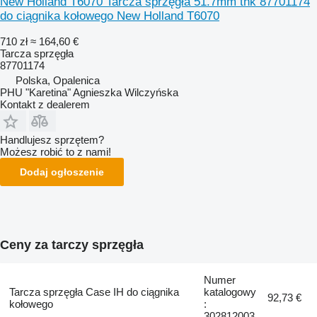
New Holland T6070 Tarcza sprzęgła 51.7mm thk 87701174
do ciągnika kołowego New Holland T6070
710 zł
≈ 164,60 €
Tarcza sprzęgła
87701174
Polska, Opalenica
PHU "Karetina" Agnieszka Wilczyńska
Kontakt z dealerem
Handlujesz sprzętem?
Możesz robić to z nami!
Dodaj ogłoszenie
Ceny za tarczy sprzęgła
Numer
Tarcza sprzęgła Case IH do ciągnika
katalogowy
92,73 €
kołowego
:
302812003