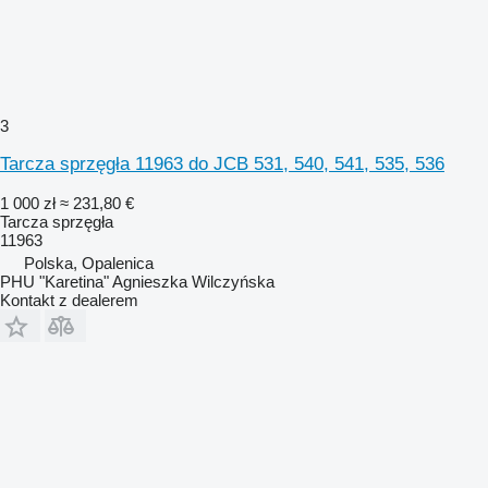
3
Tarcza sprzęgła 11963 do JCB 531, 540, 541, 535, 536
1 000 zł
≈ 231,80 €
Tarcza sprzęgła
11963
Polska, Opalenica
PHU "Karetina" Agnieszka Wilczyńska
Kontakt z dealerem