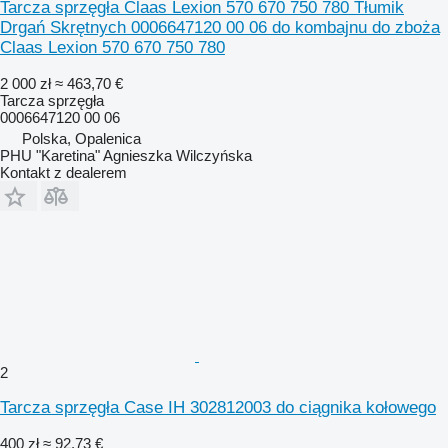
Tarcza sprzęgła Claas Lexion 570 670 750 780 Tłumik
Drgań Skrętnych 0006647120 00 06 do kombajnu do zboża
Claas Lexion 570 670 750 780
2 000 zł
≈ 463,70 €
Tarcza sprzęgła
0006647120 00 06
Polska, Opalenica
PHU "Karetina" Agnieszka Wilczyńska
Kontakt z dealerem
2
Tarcza sprzęgła Case IH 302812003 do ciągnika kołowego
400 zł
≈ 92,73 €