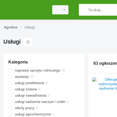
Agroline
Usługi
Usługi
Kategoria
63 ogłoszen
naprawy sprzętu rolniczego
wystawy
usługi powlekania
wystawy rolnicze
usługi żniwne
wystawy przemysłowe
usługi nawadniania
wystawy samochodów
usługi sadzenia warzyw i roślin
wystawy sprzętu budowlanego
oferty pracy
wystawy ciężarówek
usługi agrochemiczne