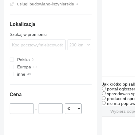
usługi budowlano-inżynierskie
Lokalizacja
Szukaj w promieniu
Polska
Europa
inne
Rumunia
Chorwacja
Ukraina
Jak krótko opisał
Litwa
portal ogłosze
sprzedawca sp
Cena
Łotwa
producent sprz
Hiszpania
nie ma popraw
–
Wielka Brytania
Wybierz odp
Bułgaria