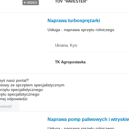
TOV "HAVESTER"
WIDEO
Naprawa turbosprężarki
Usługa - naprawa sprzętu rolniczego
Ukraina, Kyiv
TK Agropostavka
byś nasz portal?
niowy ze sprzętem specjalistycznym
rzętu specjalistycznego
ętu specjalistycznego
nej odpowiedzi
owiedź
Naprawa pomp paliwowych i wtryski
Usługa - naprawa sprzętu rolniczego