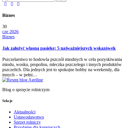
Biznes
30
cze 2026
Biznes
Jak założyć własną pasiekę: 5 najważniejszych wskazówek
Pszczelarstwo to hodowla pszczół miodnych w celu pozyskiwania
miodu, wosku, propolisu, mleczka pszczelego i innych produktów
pszczelich. Dla jednych jest to spokojne hobby na weekendy, dla
innych – w pełni…
Blog o sprzęcie rolniczym
Sekcje
Aktualności
Ustawodawstwo
Sprzęt rolniczy
Przydatne dla kupujących