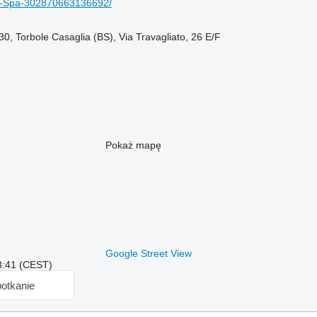
-Spa-302870663136692/
0, Torbole Casaglia (BS), Via Travagliato, 26 E/F
Pokaż mapę
Google Street View
3:41 (CEST)
otkanie