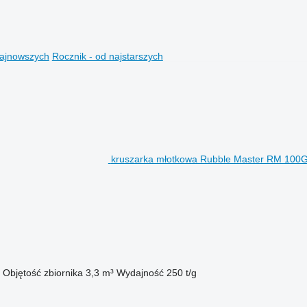
najnowszych
Rocznik - od najstarszych
kruszarka młotkowa Rubble Master RM 100
Objętość zbiornika
3,3 m³
Wydajność
250 t/g