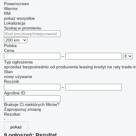
Powerscreen
Warrior
RM
pokaż wszystkie
Lokalizacja
Szukaj w promieniu
Polska
Cena
–
Typ ogłoszenia
sprzedaż
bezpośrednio od producenta
leasing
kredyt
na raty
trade-i
Stan
nowy
używane
Rocznik
–
Agroline ID
Brakuje Ci niektórych filtrów?
Zaproponuj zmianę
Rezultat:
-
pokaż
9 ogłoszeń:
Rezultat