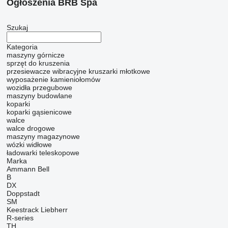
Ogłoszenia BRB Spa
Szukaj
Kategoria
maszyny górnicze
sprzęt do kruszenia
przesiewacze wibracyjne
kruszarki młotkowe
wyposażenie kamieniołomów
wozidła przegubowe
maszyny budowlane
koparki
koparki gąsienicowe
walce
walce drogowe
maszyny magazynowe
wózki widłowe
ładowarki teleskopowe
Marka
Ammann
Bell
B
DX
Doppstadt
SM
Keestrack
Liebherr
R-series
TH