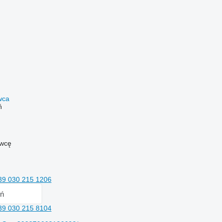
awca
ń
awcę
39 030 215 1206
ń
39 030 215 8104