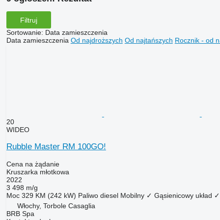
Filtruj
Sortowanie
:
Data zamieszczenia
Data zamieszczenia
Od najdroższych
Od najtańszych
Rocznik - od 
20
WIDEO
Rubble Master RM 100GO!
Cena na żądanie
Kruszarka młotkowa
2022
3 498 m/g
Moc
329 KM (242 kW)
Paliwo
diesel
Mobilny
✓
Gąsienicowy układ
✓
Włochy, Torbole Casaglia
BRB Spa