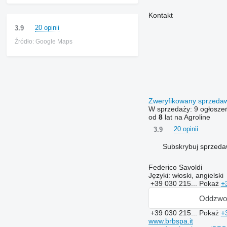
Kontakt
20 opinii
3.9
Źródło: Google Maps
Zweryfikowany sprzed
W sprzedaży:
9 ogłosze
od
8
lat na Agroline
20 opinii
3.9
Subskrybuj sprzed
Federico Savoldi
Języki:
włoski, angielski
+39 030 215...
Pokaż
+
Oddzwo
+39 030 215...
Pokaż
+
www.brbspa.it