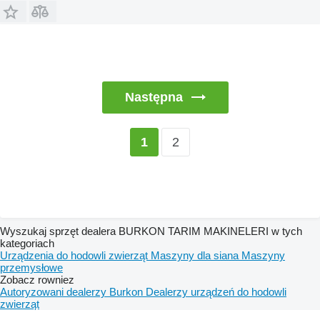
Następna
2
1
Wyszukaj sprzęt dealera BURKON TARIM MAKINELERI w tych
kategoriach
Urządzenia do hodowli zwierząt
Maszyny dla siana
Maszyny
przemysłowe
Zobacz rowniez
Autoryzowani dealerzy Burkon
Dealerzy urządzeń do hodowli
zwierząt