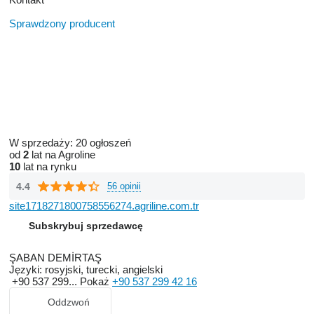
Sprawdzony producent
W sprzedaży:
20 ogłoszeń
od
2
lat na Agroline
10
lat na rynku
4.4
56 opinii
site1718271800758556274.agriline.com.tr
Subskrybuj sprzedawcę
ŞABAN DEMİRTAŞ
Języki:
rosyjski, turecki, angielski
+90 537 299...
Pokaż
+90 537 299 42 16
Oddzwoń