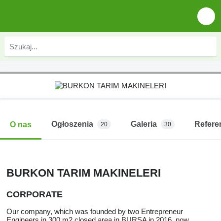
Ogłoszenia
Galeria
Refere
O nas
20
30
BURKON TARIM MAKINELERI
CORPORATE
Our company, which was founded by two Entrepreneur
Engineers in 300 m2 closed area in BURSA in 2016, now