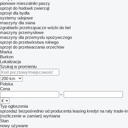
pionowe mieszalniki paszy
sprzęt do hodowli zwierząt
sprzęt dla bydła
systemy udojowe
maszyny dla siana
zgrabiarki
przetrząsacze
wózki do bel
maszyny przemysłowe
maszyny dla przemysłu spożywczego
sprzęt do przetwórstwa rolnego
sprzęt do przetwarzania orzechów
Marka
Burkon
Lokalizacja
Szukaj w promieniu
Polska
Cena
–
Typ ogłoszenia
sprzedaż
bezpośrednio od producenta
leasing
kredyt
na raty
trade-in
(rozliczenie w zamian)
wymiana
Stan
nowy
używane