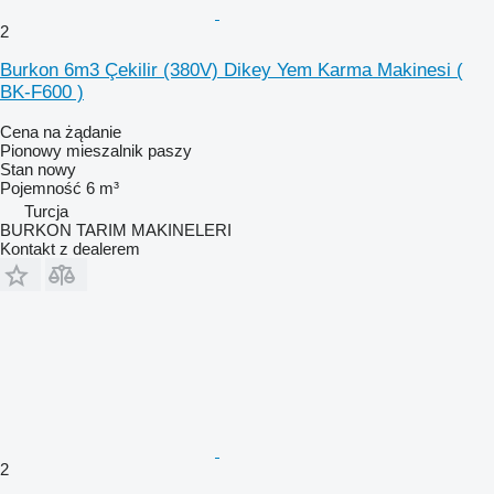
2
Burkon 6m3 Çekilir (380V) Dikey Yem Karma Makinesi (
BK-F600 )
Cena na żądanie
Pionowy mieszalnik paszy
Stan
nowy
Pojemność
6 m³
Turcja
BURKON TARIM MAKINELERI
Kontakt z dealerem
2