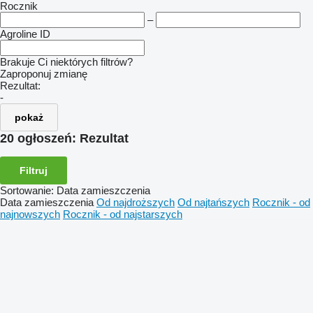
Rocznik
–
Agroline ID
Brakuje Ci niektórych filtrów?
Zaproponuj zmianę
Rezultat:
-
pokaż
20 ogłoszeń:
Rezultat
Filtruj
Sortowanie
:
Data zamieszczenia
Data zamieszczenia
Od najdroższych
Od najtańszych
Rocznik - od
najnowszych
Rocznik - od najstarszych