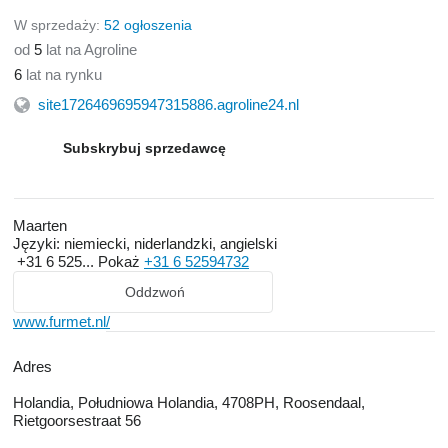
W sprzedaży:
52 ogłoszenia
od
5
lat na Agroline
6
lat na rynku
site1726469695947315886.agroline24.nl
Subskrybuj sprzedawcę
Maarten
Języki:
niemiecki, niderlandzki, angielski
+31 6 525...
Pokaż
+31 6 52594732
Oddzwoń
www.furmet.nl/
Adres
Holandia, Południowa Holandia, 4708PH, Roosendaal,
Rietgoorsestraat 56