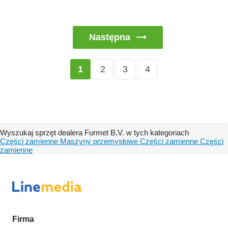
Następna
2
3
4
1
Wyszukaj sprzęt dealera Furmet B.V. w tych kategoriach
Części zamienne
Maszyny przemysłowe
Części zamienne
Części
zamienne
Firma