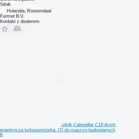
Silnik
Holandia, Roosendaal
Furmet B.V.
Kontakt z dealerem
silnik Caterpillar C18 Acert,
pojedyncza turbosprężarka. (2) do maszyn budowlanych
5