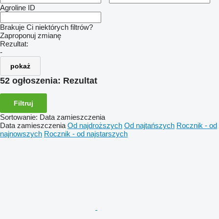
Agroline ID
Brakuje Ci niektórych filtrów?
Zaproponuj zmianę
Rezultat:
-
pokaż
52 ogłoszenia:
Rezultat
Filtruj
Sortowanie
:
Data zamieszczenia
Data zamieszczenia
Od najdroższych
Od najtańszych
Rocznik - od
najnowszych
Rocznik - od najstarszych