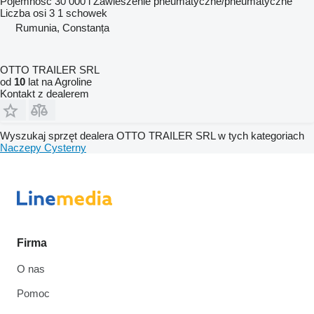
Pojemność
30 000 l
Zawieszenie
pneumatyczne/pneumatyczne
Liczba osi
3
1 schowek
Rumunia, Constanța
OTTO TRAILER SRL
od
10
lat na Agroline
Kontakt z dealerem
Wyszukaj sprzęt dealera OTTO TRAILER SRL w tych kategoriach
Naczepy
Cysterny
Firma
O nas
Pomoc