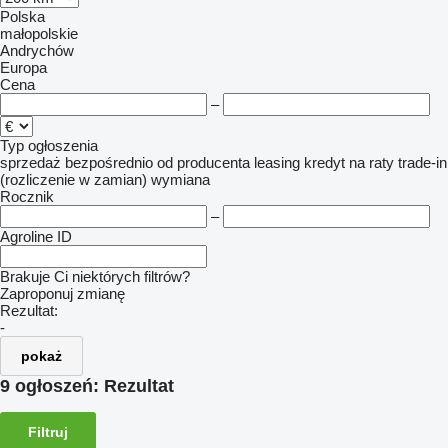
Polska
małopolskie
Andrychów
Europa
Cena
–
Typ ogłoszenia
sprzedaż
bezpośrednio od producenta
leasing
kredyt
na raty
trade-in
(rozliczenie w zamian)
wymiana
Rocznik
–
Agroline ID
Brakuje Ci niektórych filtrów?
Zaproponuj zmianę
Rezultat:
-
pokaż
9 ogłoszeń:
Rezultat
Filtruj