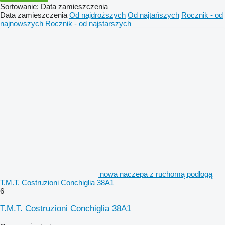
Sortowanie
:
Data zamieszczenia
Data zamieszczenia
Od najdroższych
Od najtańszych
Rocznik - od
najnowszych
Rocznik - od najstarszych
nowa naczepa z ruchomą podłogą
T.M.T. Costruzioni Conchiglia 38A1
6
T.M.T. Costruzioni Conchiglia 38A1