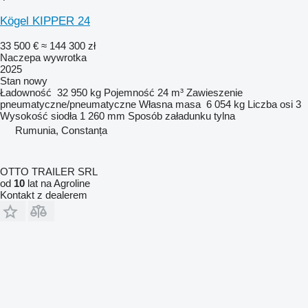
Kögel KIPPER 24
33 500 €
≈ 144 300 zł
Naczepa wywrotka
2025
Stan
nowy
Ładowność
32 950 kg
Pojemność
24 m³
Zawieszenie
pneumatyczne/pneumatyczne
Własna masa
6 054 kg
Liczba osi
3
Wysokość siodła
1 260 mm
Sposób załadunku
tylna
Rumunia, Constanța
OTTO TRAILER SRL
od
10
lat na Agroline
Kontakt z dealerem