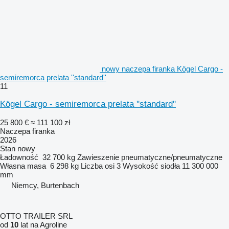
nowy naczepa firanka Kögel Cargo -
semiremorca prelata ''standard''
11
Kögel Cargo - semiremorca prelata ''standard''
25 800 €
≈ 111 100 zł
Naczepa firanka
2026
Stan
nowy
Ładowność
32 700 kg
Zawieszenie
pneumatyczne/pneumatyczne
Własna masa
6 298 kg
Liczba osi
3
Wysokość siodła
11 300 000
mm
Niemcy, Burtenbach
OTTO TRAILER SRL
od
10
lat na Agroline