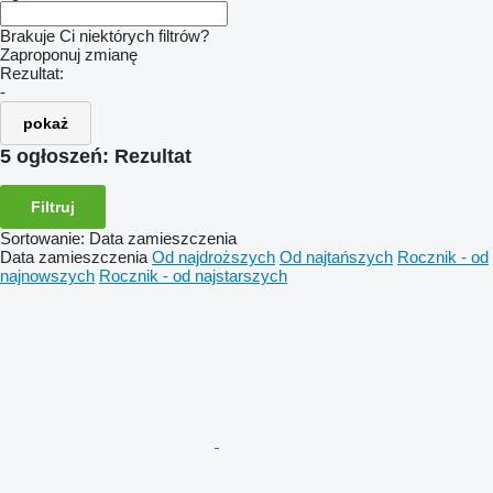
Brakuje Ci niektórych filtrów?
Zaproponuj zmianę
Rezultat:
-
pokaż
5 ogłoszeń:
Rezultat
Filtruj
Sortowanie
:
Data zamieszczenia
Data zamieszczenia
Od najdroższych
Od najtańszych
Rocznik - od
najnowszych
Rocznik - od najstarszych