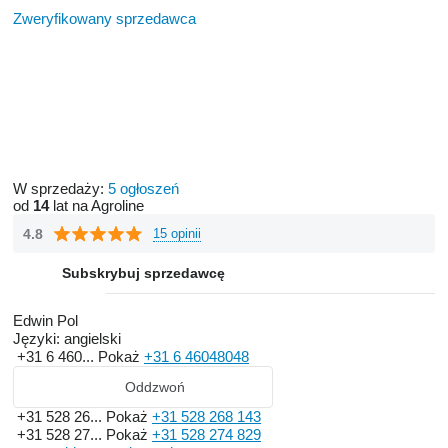
Zweryfikowany sprzedawca
W sprzedaży:
5 ogłoszeń
od
14
lat na Agroline
4.8
15 opinii
Subskrybuj sprzedawcę
Edwin Pol
Języki:
angielski
+31 6 460...
Pokaż
+31 6 46048048
Oddzwoń
+31 528 26...
Pokaż
+31 528 268 143
+31 528 27...
Pokaż
+31 528 274 829