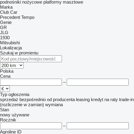
podnośniki nożycowe
platformy masztowe
Marka
Club Car
Precedent
Tempo
Genie
GR
JLG
1930
Mitsubishi
Lokalizacja
Szukaj w promieniu
Polska
Cena
–
Typ ogłoszenia
sprzedaż
bezpośrednio od producenta
leasing
kredyt
na raty
trade-in
(rozliczenie w zamian)
wymiana
Stan
nowy
używane
Rocznik
–
Agroline ID