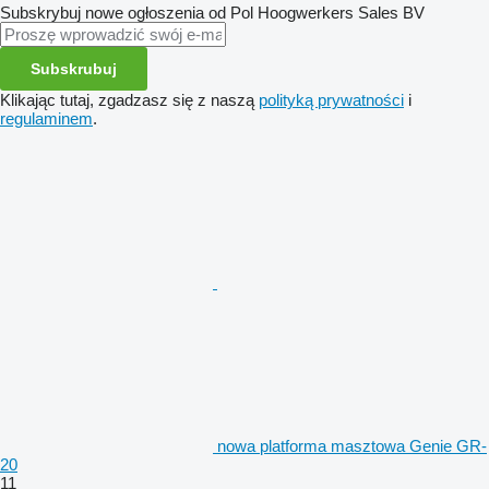
Subskrybuj nowe ogłoszenia od Pol Hoogwerkers Sales BV
Subskrubuj
Klikając tutaj, zgadzasz się z naszą
polityką prywatności
i
regulaminem
.
nowa platforma masztowa Genie GR-
20
11